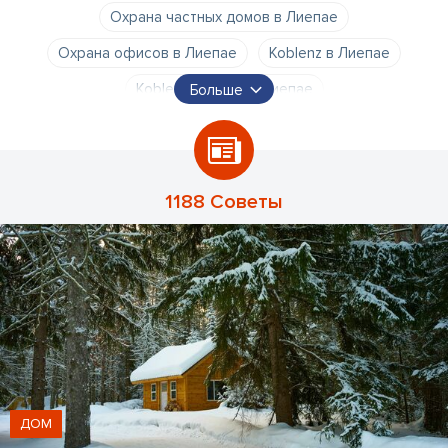
Охрана частных домов в Лиепае
Охрана офисов в Лиепае
Koblenz в Лиепае
Koblenz Охрана в Лиепае
Больше
Техническая охрана в Лиепае
1188 Советы
ДОМ