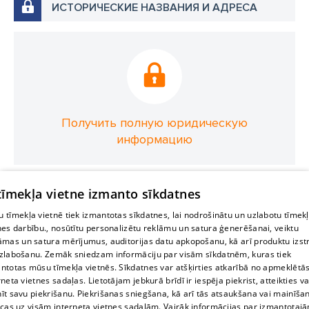
ИСТОРИЧЕСКИЕ НАЗВАНИЯ И АДРЕСА
Получить полную юридическую
информацию
 tīmekļa vietne izmanto sīkdatnes
 tīmekļa vietnē tiek izmantotas sīkdatnes, lai nodrošinātu un uzlabotu tīmek
nes darbību., nosūtītu personalizētu reklāmu un satura ģenerēšanai, veiktu
āmas un satura mērījumus, auditorijas datu apkopošanu, kā arī produktu izst
zlabošanu. Zemāk sniedzam informāciju par visām sīkdatnēm, kuras tiek
ntotas mūsu tīmekļa vietnēs. Sīkdatnes var atšķirties atkarībā no apmeklētā
rneta vietnes sadaļas. Lietotājam jebkurā brīdī ir iespēja piekrist, atteikties va
īt savu piekrišanu. Piekrišanas sniegšana, kā arī tās atsaukšana vai mainīša
ecas uz visām interneta vietnes sadaļām. Vairāk informācijas par izmantotaj