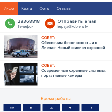
Инфо
Карта
Фото
Отзывы
28368818
Oтправить email
Телефон
liepaja@koblenz.lv
Обеспечим безопасность и в
Лиепае: Новый филиал охранной
фирмы KOBLENZ DROŠĪBA
Современные охранные системы:
портативные камеры
видеонаблюдения
Время работы:
пн
вт
ср
чт
пт