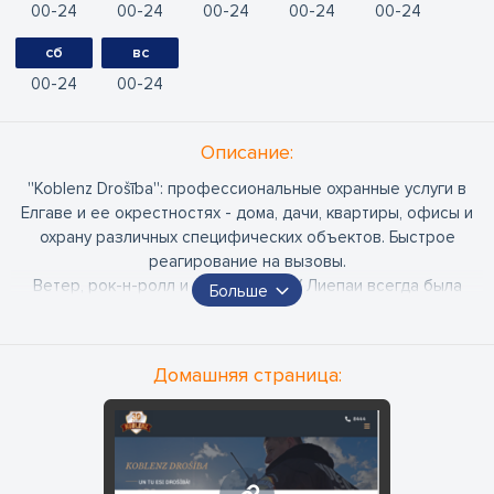
00
24
00
24
00
24
00
24
00
24
сб
вс
00
24
00
24
Oписание:
''Koblenz Drošība'': профессиональные охранные услуги в
Елгаве и ее окрестностях - дома, дачи, квартиры, офисы и
охрану различных специфических объектов. Быстрое
реагирование на вызовы.
Ветер, рок-н-ролл и белый пляж! У Лиепаи всегда была
Больше
особая аура, с ее богатыми и могущественными культурными
традициями, и широкими возможностями развлечений. С
2019 года Koblenz Drodrošība является частью Лиепаи,
Домашняя страница:
предоставляя качественные охранные услуги лиепайчанам.
э-почта: liepaja@koblenz.lv
Телефон: 28 368 818
Руководитель: Гатис Салминьш