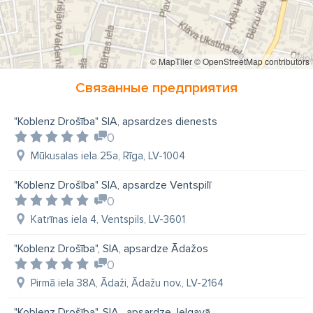
© MapTiler
© OpenStreetMap contributors
Связанные предприятия
"Koblenz Drošība" SIA, apsardzes dienests
0
Mūkusalas iela 25a, Rīga, LV-1004
"Koblenz Drošība" SIA, apsardze Ventspilī
0
Katrīnas iela 4, Ventspils, LV-3601
"Koblenz Drošība", SIA, apsardze Ādažos
0
Pirmā iela 38A, Ādaži, Ādažu nov., LV-2164
"Koblenz Drošība", SIA , apsardze Jelgavā