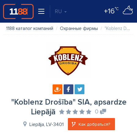
°C
+16
RU
1188 каталог компаний
Охранные фирмы
"Koblenz Drošība" SIA, apsardze Liepājā
"Koblenz Drošība" SIA, apsardze
Liepājā
0
Liepāja, LV-3401
Как добраться?