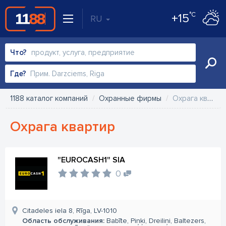
°C
+15
RU
Что?
Где?
1188 каталог компаний
Охранные фирмы
Охрага квартир
Охрага квартир
"EUROCASH1" SIA
0
Citadeles iela 8, Rīga, LV-1010
Область обслуживания:
Babīte, Piņķi, Dreiliņi, Baltezers,