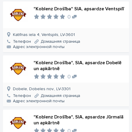
"Koblenz Drošība" SIA, apsardze Ventspilī
0
Katrīnas iela 4, Ventspils, LV-3601
Телефон
Домашняя страница
Aдрес электронной почты
"Koblenz Drošība", SIA, apsardze Dobelē
un apkārtnē
0
Dobele, Dobeles nov., LV-3301
Телефон
Домашняя страница
Aдрес электронной почты
"Koblenz Drošība", SIA, apsardze Jūrmalā
un apkārtnē
0