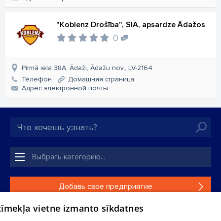
"Koblenz Drošība", SIA, apsardze Ādažos
0
Pirmā iela 38A, Ādaži, Ādažu nov., LV-2164
Телефон
Домашняя страница
Aдрес электронной почты
Добавь свое предприятие
 tīmekļa vietne izmanto sīkdatnes
Если твоего предприятия нет в нашей базе данных,
заполни простую форму .