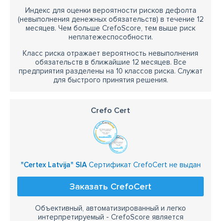
Индекс для оценки вероятности рисков дефолта
(невыполнения денежных обязательств) в течение 12
месяцев. Чем больше CrefoScore, тем выше риск
неплатежеспособности.
Класс риска отражает вероятность невыполнения
обязательств в ближайшие 12 месяцев. Все
предприятия разделены на 10 классов риска. Служат
для быстрого принятия решения.
Crefo Cert
"Certex Latvija" SIA
Сертификат CrefoCert не выдан
Заказать CrefoCert
Объективный, автоматизированный и легко
интерпретируемый - CrefoScore является