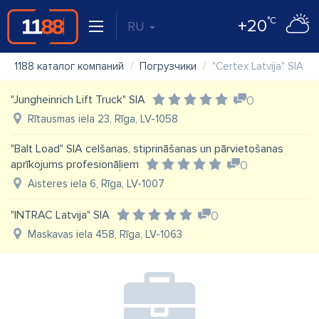
°C
+20
RU
1188 каталог компаний
Погрузчики
"Certex Latvija" SIA
"Jungheinrich Lift Truck" SIA
0
Rītausmas iela 23, Rīga, LV-1058
"Balt Load" SIA celšanas, stiprināšanas un pārvietošanas
aprīkojums profesionāļiem
0
Aisteres iela 6, Rīga, LV-1007
"INTRAC Latvija" SIA
0
Maskavas iela 458, Rīga, LV-1063