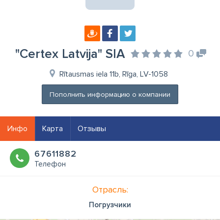
"Certex Latvija" SIA
0
Rītausmas iela 11b, Rīga, LV-1058
Пополнить информацию о компании
Инфо
Карта
Отзывы
67611882
Телефон
Отрасль:
Погрузчики