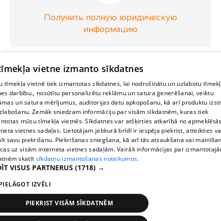
Получить полную юридическую
информацию
 tīmekļa vietne izmanto sīkdatnes
 tīmekļa vietnē tiek izmantotas sīkdatnes, lai nodrošinātu un uzlabotu tīmek
nes darbību., nosūtītu personalizētu reklāmu un satura ģenerēšanai, veiktu
āmas un satura mērījumus, auditorijas datu apkopošanu, kā arī produktu izst
zlabošanu. Zemāk sniedzam informāciju par visām sīkdatnēm, kuras tiek
ntotas mūsu tīmekļa vietnēs. Sīkdatnes var atšķirties atkarībā no apmeklētā
rneta vietnes sadaļas. Lietotājam jebkurā brīdī ir iespēja piekrist, atteikties va
īt savu piekrišanu. Piekrišanas sniegšana, kā arī tās atsaukšana vai mainīša
ecas uz visām interneta vietnes sadaļām. Vairāk informācijas par izmantotaj
atnēm skatīt
sīkdatņu izmantošanas noteikumos.
ĪT VISUS PARTNERUS
(1718) →
PIELĀGOT IZVĒLI
PIEKRIST VISĀM SĪKDATNĒM