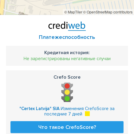
© MapTiler
© OpenStreetMap contributors
Платежеспособность
Кредитная история:
Не зарегистрированы негативные случаи
Crefo Score
"Certex Latvija" SIA
Изменения CrefoScore за
последние 7 дней
Что такое CrefoScore?