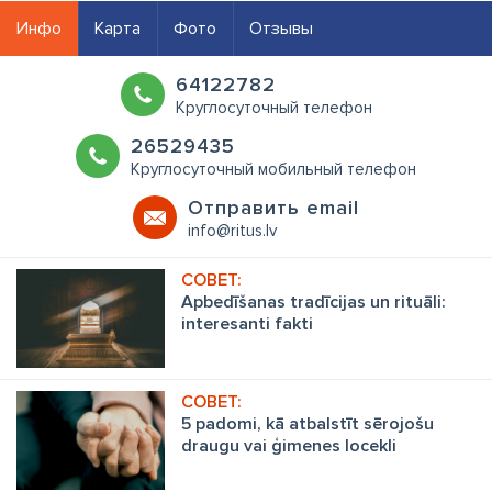
Инфо
Карта
Фото
Отзывы
64122782
Круглосуточный телефон
26529435
Круглосуточный мобильный телефон
Oтправить email
info@ritus.lv
Apbedīšanas tradīcijas un rituāli:
interesanti fakti
5 padomi, kā atbalstīt sērojošu
draugu vai ģimenes locekli