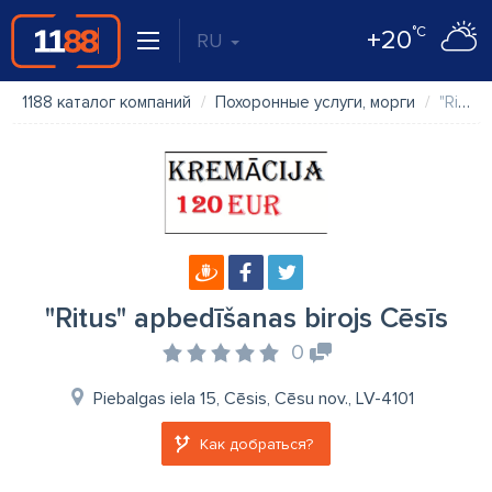
°C
+20
RU
1188 каталог компаний
Похоронные услуги, морги
"Ritus" apbedīšanas birojs Cēsīs
"Ritus" apbedīšanas birojs Cēsīs
0
Piebalgas iela 15, Cēsis, Cēsu nov., LV-4101
Как добраться?