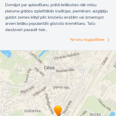
Domājot par apbedīšanu, prātā lielākoties nāk mūsu
platuma grādos izplatītākās tradīcijas, piemēram, aizgājēju
guldot zemes klēpī pēc kristiešu ieražām vai izmantojot
arvien lielāku popularitāti gūstošo kremēšanu. Taču
daudzviet pasaulē tiek...
Читать подробнее