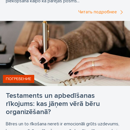
piekopšana kalpo kā pārejas posms...
Читать подробнее
ПОГРЕБЕНИЕ
Testaments un apbedīšanas
rīkojums: kas jāņem vērā bēru
organizēšanā?
Bēres un to rīkošana nereti ir emocionāli grūts uzdevums,