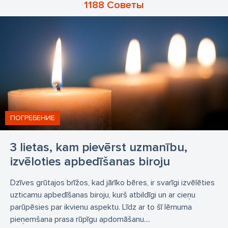
Копание могилы
Проводы
1188 Советы
Похоронные принадлежности
Гробы
Гроб из цинка
Деревянные гробы
Саркофаги
Свечи
Венки
Похороны
Кремация
Услуги кремирования
организация кремирования
услуги кремации
организация кремации
Похороны в Валмиере
ПОГРЕБЕНИЕ
3 lietas, kam pievērst uzmanību,
izvēloties apbedīšanas biroju
Dzīves grūtajos brīžos, kad jārīko bēres, ir svarīgi izvēlēties
uzticamu apbedīšanas biroju, kurš atbildīgi un ar cieņu
parūpēsies par ikvienu aspektu. Līdz ar to šī lēmuma
pieņemšana prasa rūpīgu apdomāšanu....