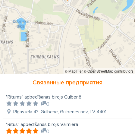
© MapTiler
© OpenStreetMap contributors
Связанные предприятия
"Ritums" apbedīšanas birojs Gulbenē
0
Rīgas iela 43, Gulbene, Gulbenes nov., LV-4401
"Ritus" apbedīšanas birojs Valmierā
0