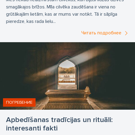
smagākajos brīžos. Mīļa cilvēka zaudēšana ir viena no
grūtākajām lietām, kas ar mums var notikt. Tā ir sāpīga
pieredze, kas rada lielu...
Читать подробнее
ПОГРЕБЕНИЕ
Apbedīšanas tradīcijas un rituāli:
interesanti fakti