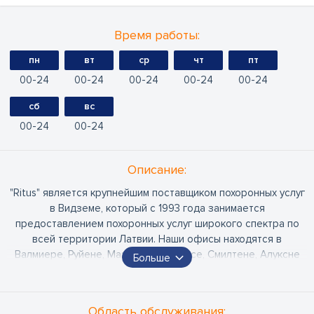
Время работы:
пн
вт
ср
чт
пт
00
24
00
24
00
24
00
24
00
24
сб
вс
00
24
00
24
Oписание:
"Ritus" является крупнейшим поставщиком похоронных услуг
в Видземе, который с 1993 года занимается
предоставлением похоронных услуг широкого спектра по
всей территории Латвии. Наши офисы находятся в
Валмиере, Руйене, Мазсалаце, Цесисе, Смилтене, Алуксне
Больше
(Ritums), Гулбене, Балви (Ritums) и Мадоне (Ozīriss). Опыт и
непрерывное совершенствование в течение многих лет
обеспечивают нашим клиентам профессиональное и
Область обслуживания: