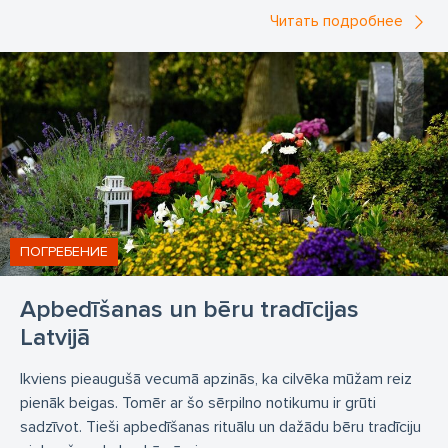
Читать подробнее
ПОГРЕБЕНИЕ
Apbedīšanas un bēru tradīcijas
Latvijā
Ikviens pieaugušā vecumā apzinās, ka cilvēka mūžam reiz
pienāk beigas. Tomēr ar šo sērpilno notikumu ir grūti
sadzīvot. Tieši apbedīšanas rituālu un dažādu bēru tradīciju