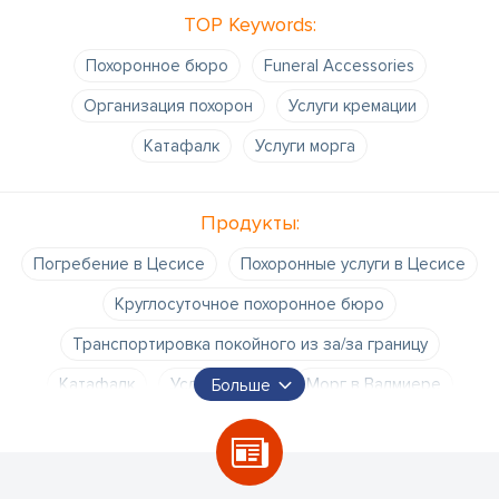
TOP Keywords:
Похоронное бюро
Funeral Accessories
Организация похорон
Услуги кремации
Катафалк
Услуги морга
Продукты:
Погребение в Цесисе
Похоронные услуги в Цесисе
Круглосуточное похоронное бюро
Транспортировка покойного из за/за границу
Катафалк
Услуги морга
Морг в Валмиере
Больше
Морги
Оформление документов
Оформление пособия на погребение