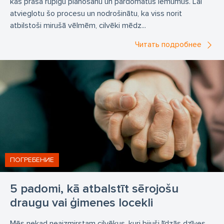
kas prasa rūpīgu plānošanu un pārdomātus lēmumus. Lai
atvieglotu šo procesu un nodrošinātu, ka viss norit
atbilstoši mirušā vēlmēm, cilvēki mēdz...
Читать подробнее
ПОГРЕБЕНИЕ
5 padomi, kā atbalstīt sērojošu
draugu vai ģimenes locekli
Mēs nekad neaizmirstam cilvēkus, kuri bijuši līdzās dzīves