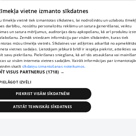
 tīmekļa vietne izmanto sīkdatnes
 tīmekļa vietnē tiek izmantotas sīkdatnes, lai nodrošinātu un uzlabotu tīmek
nes darbību., nosūtītu personalizētu reklāmu un satura ģenerēšanai, veiktu
āmas un satura mērījumus, auditorijas datu apkopošanu, kā arī produktu izst
zlabošanu. Zemāk sniedzam informāciju par visām sīkdatnēm, kuras tiek
ntotas mūsu tīmekļa vietnēs. Sīkdatnes var atšķirties atkarībā no apmeklētā
rneta vietnes sadaļas. Lietotājam jebkurā brīdī ir iespēja piekrist, atteikties va
īt savu piekrišanu. Piekrišanas sniegšana, kā arī tās atsaukšana vai mainīša
ecas uz visām interneta vietnes sadaļām. Vairāk informācijas par izmantotaj
atnēm skatīt
sīkdatņu izmantošanas noteikumos.
ĪT VISUS PARTNERUS
(1718) →
PIELĀGOT IZVĒLI
PIEKRIST VISĀM SĪKDATNĒM
ATSTĀT TEHNISKĀS SĪKDATNES
TEHNISKĀS/OBLIGĀTĀS
STATISTIKAS
MĒRĶĒŠANA
FUNKCIONĀLĀS
NEKLASIFICĒTĀS