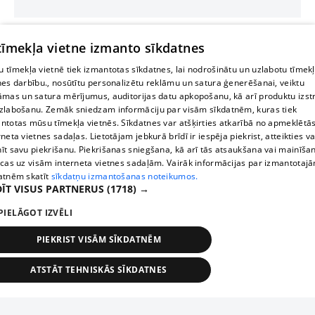
 tīmekļa vietne izmanto sīkdatnes
 tīmekļa vietnē tiek izmantotas sīkdatnes, lai nodrošinātu un uzlabotu tīmek
nes darbību., nosūtītu personalizētu reklāmu un satura ģenerēšanai, veiktu
āmas un satura mērījumus, auditorijas datu apkopošanu, kā arī produktu izst
zlabošanu. Zemāk sniedzam informāciju par visām sīkdatnēm, kuras tiek
ntotas mūsu tīmekļa vietnēs. Sīkdatnes var atšķirties atkarībā no apmeklētā
rneta vietnes sadaļas. Lietotājam jebkurā brīdī ir iespēja piekrist, atteikties va
īt savu piekrišanu. Piekrišanas sniegšana, kā arī tās atsaukšana vai mainīša
ecas uz visām interneta vietnes sadaļām. Vairāk informācijas par izmantotaj
atnēm skatīt
sīkdatņu izmantošanas noteikumos.
ĪT VISUS PARTNERUS
(1718) →
PIELĀGOT IZVĒLI
PIEKRIST VISĀM SĪKDATNĒM
ATSTĀT TEHNISKĀS SĪKDATNES
TEHNISKĀS/OBLIGĀTĀS
STATISTIKAS
MĒRĶĒŠANA