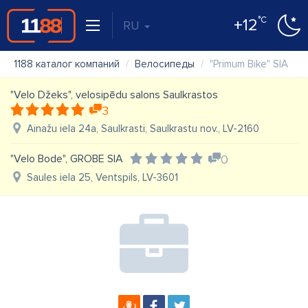
°C
+12
RU
1188 каталог компаний
Велосипеды
"Primum Bike" SIA
"Velo Džeks", velosipēdu salons Saulkrastos
3
Ainažu iela 24a, Saulkrasti, Saulkrastu nov., LV-2160
"Velo Bode", GROBE SIA
0
Saules iela 25, Ventspils, LV-3601