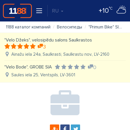
°C
+10
RU
1188 каталог компаний
Велосипеды
"Primum Bike" SIA
"Velo Džeks", velosipēdu salons Saulkrastos
3
Ainažu iela 24a, Saulkrasti, Saulkrastu nov., LV-2160
"Velo Bode", GROBE SIA
0
Saules iela 25, Ventspils, LV-3601