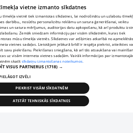
 tīmekļa vietne izmanto sīkdatnes
 tīmekļa vietnē tiek izmantotas sīkdatnes, lai nodrošinātu un uzlabotu tīmek
nes darbību., nosūtītu personalizētu reklāmu un satura ģenerēšanai, veiktu
āmas un satura mērījumus, auditorijas datu apkopošanu, kā arī produktu izst
zlabošanu. Zemāk sniedzam informāciju par visām sīkdatnēm, kuras tiek
ntotas mūsu tīmekļa vietnēs. Sīkdatnes var atšķirties atkarībā no apmeklētā
rneta vietnes sadaļas. Lietotājam jebkurā brīdī ir iespēja piekrist, atteikties va
īt savu piekrišanu. Piekrišanas sniegšana, kā arī tās atsaukšana vai mainīša
ecas uz visām interneta vietnes sadaļām. Vairāk informācijas par izmantotaj
atnēm skatīt
sīkdatņu izmantošanas noteikumos.
ĪT VISUS PARTNERUS
(1718) →
PIELĀGOT IZVĒLI
PIEKRIST VISĀM SĪKDATNĒM
ATSTĀT TEHNISKĀS SĪKDATNES
TEHNISKĀS/OBLIGĀTĀS
STATISTIKAS
MĒRĶĒŠANA
FUNKCIONĀLĀS
NEKLASIFICĒTĀS