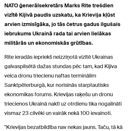
NATO ģenerālsekretārs Marks Rite trešdien
vizītē Kijivā paudis uzskatu, ka Krievija kļūst
arvien izmisīgāka, jo tās četrus gadus ilgušais
iebrukums Ukrainā rada tai arvien lielākas
militārās un ekonomiskās grūtības.
Rite ieradās iepriekš neizziņotā vizītē Ukrainas
galvaspilsētā dažas stundas pēc tam, kad Kijiva
veica dronu triecienu naftas terminālim
Sanktpēterburgā, kur norisinās starptautisks
ekonomikas forums. Krievijas raķešu un dronu
triecienos Ukrainā naktī uz otrdienu tika nogalināti
vismaz 23 cilvēki un vairāk nekā 100 ievainoti.
"Krievijas bezatbildība nav nekas jauns. Taču, tā kā