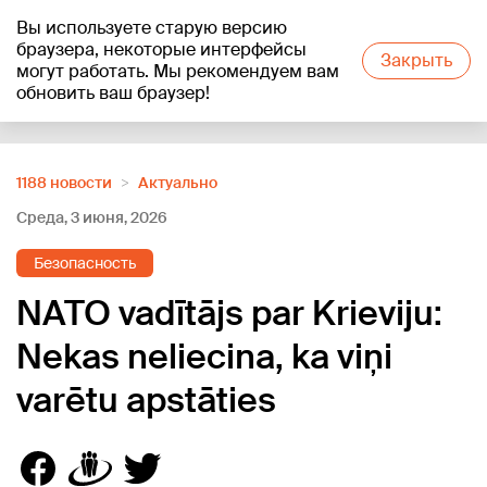
Вы используете старую версию
+19
°C
браузера, некоторые интерфейсы
Закрыть
могут работать. Мы рекомендуем вам
обновить ваш браузер!
Reklāma
1188 новости
Актуально
Среда, 3 июня, 2026
Безопасность
NATO vadītājs par Krieviju:
Nekas neliecina, ka viņi
varētu apstāties