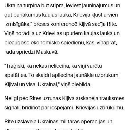
Ukraina turpina būt stipra, ieviest jauninājumus un
gūt panākumus kaujas laukā, Krievija kļūst arvien
izmisīgāka," preses konferencē Kijivā sacīja Rite.
Viņš norādīja uz Krievijas upuriem kaujas laukā un
pieaugošo ekonomisko spiedienu, kas, viņaprāt,
rada spriedzi Maskavā.
"Traģiski, ka nekas neliecina, ka viņi varētu
apstāties. To skaidri apliecina jaunākie uzbrukumi
Kijivai un visai Ukrainai," viņš piebilda.
Neilgi pēc Rites uzrunas Kijivā atskanēja trauksmes
signāli, brīdinot par iespējamu Krievijas uzbrukumu.
Rite uzslavēja Ukrainas militārās operācijas un