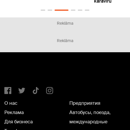
karavīru
Reklāma
Reklāma
О нас
Предприятия
Реклама
Автобусы, поезда,
Для бизнеса
международные