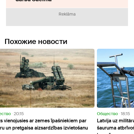
Reklāma
Похожие новости
Oбщество
18:15
Актуа
ar
Latvija uz militārajām operācijām Hormuza
NBS m
anu
šauruma atbrīvošanai plāno nosūtīt ap 20
varēt