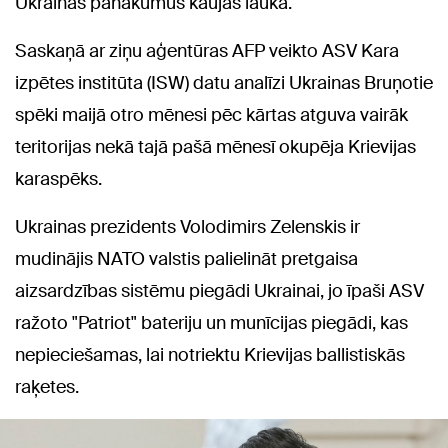
Ukrainas panākumus kaujas laukā.
Saskaņā ar ziņu aģentūras AFP veikto ASV Kara
izpētes institūta (ISW) datu analīzi Ukrainas Bruņotie
spēki maijā otro mēnesi pēc kārtas atguva vairāk
teritorijas nekā tajā pašā mēnesī okupēja Krievijas
karaspēks.
Ukrainas prezidents Volodimirs Zelenskis ir
mudinājis NATO valstis palielināt pretgaisa
aizsardzības sistēmu piegādi Ukrainai, jo īpaši ASV
ražoto "Patriot" bateriju un munīcijas piegādi, kas
nepieciešamas, lai notriektu Krievijas ballistiskās
raķetes.