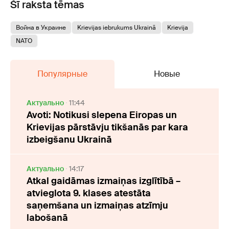
Šī raksta tēmas
Война в Украине
Krievijas iebrukums Ukrainā
Krievija
NATO
Популярные
Новые
Актуально
11:44
Avoti: Notikusi slepena Eiropas un
Krievijas pārstāvju tikšanās par kara
izbeigšanu Ukrainā
Актуально
14:17
Atkal gaidāmas izmaiņas izglītībā –
atvieglota 9. klases atestāta
saņemšana un izmaiņas atzīmju
labošanā