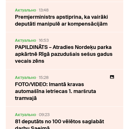
Актуально
13:48
Premjerministrs apstiprina, ka vairāki
deputāti manipulē ar kompensācijām
Актуально
16:53
PAPILDINĀTS – Atradies Nordeķu parka
apkārtnē Rīgā pazudušais sešus gadus
vecais zēns
Актуально
15:28
FOTO/VIDEO: Imantā kravas
automašīna ietriecas 1. maršruta
tramvajā
Актуально
09:23
81 deputāts no 100 vēlētos saglabāt
darbu Saeimā