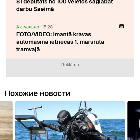
81 deputāts no 100 vēlētos saglabāt
darbu Saeimā
Актуально
15:28
FOTO/VIDEO: Imantā kravas
automašīna ietriecas 1. maršruta
tramvajā
Reklāma
Похожие новости