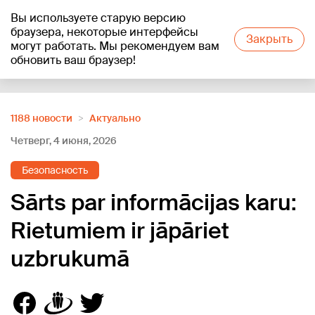
Вы используете старую версию
+19
°C
браузера, некоторые интерфейсы
Закрыть
могут работать. Мы рекомендуем вам
обновить ваш браузер!
Reklāma
1188 новости
Актуально
Четверг, 4 июня, 2026
Безопасность
Sārts par informācijas karu:
Rietumiem ir jāpāriet
uzbrukumā