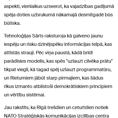
aspekti, vienlaikus uzsverot, ka vajadzības gadījumā
spēja doties uzbrukumā nākamajā desmitgadē būs
būtiska.
Tehnoloģijas Sārts raksturoja kā galveno jaunu
iespēju un risku dzinējspēku informācijas telpā, kas
attīstās strauji. Pēc viņa paustā, kādā brīdī
parādīsies modelis, kas spēs "uzlauzt cilvēka prātu"
tikpat viegli, kā tagad spēj uzlauzt programmatūru,
un Rietumiem jābūt starp pirmajiem, kas šādus
rīkus izmanto atbilstoši demokrātiskiem principiem
un vērtību sistēmai.
Jau rakstīts, ka Rīgā trešdien un ceturtdien notiek
NATO Stratēģiskās komunikācijas izcilības centra