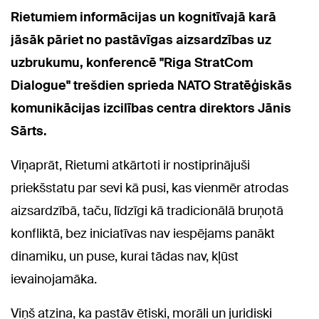
Rietumiem informācijas un kognitīvajā karā
jāsāk pāriet no pastāvīgas aizsardzības uz
uzbrukumu, konferencē "Riga StratCom
Dialogue" trešdien sprieda NATO Stratēģiskās
komunikācijas izcilības centra direktors Jānis
Sārts.
Viņaprāt, Rietumi atkārtoti ir nostiprinājuši
priekšstatu par sevi kā pusi, kas vienmēr atrodas
aizsardzībā, taču, līdzīgi kā tradicionālā bruņotā
konfliktā, bez iniciatīvas nav iespējams panākt
dinamiku, un puse, kurai tādas nav, kļūst
ievainojamāka.
Viņš atzina, ka pastāv ētiski, morāli un juridiski