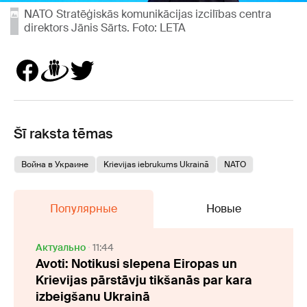
NATO Stratēģiskās komunikācijas izcilības centra
direktors Jānis Sārts. Foto: LETA
Šī raksta tēmas
Война в Украине
Krievijas iebrukums Ukrainā
NATO
Популярные
Новые
Актуально
11:44
Avoti: Notikusi slepena Eiropas un
Krievijas pārstāvju tikšanās par kara
izbeigšanu Ukrainā