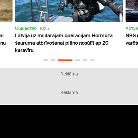
Oбщество
18:15
Актуа
ar
Latvija uz militārajām operācijām Hormuza
NBS m
anu
šauruma atbrīvošanai plāno nosūtīt ap 20
varēt
karavīru
Reklāma
Reklāma