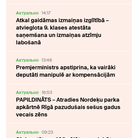
Актуально
14:17
Atkal gaidāmas izmaiņas izglītībā –
atvieglota 9. klases atestāta
saņemšana un izmaiņas atzīmju
labošanā
Актуально
13:48
Premjerministrs apstiprina, ka vairāki
deputāti manipulē ar kompensācijām
Актуально
16:53
PAPILDINĀTS – Atradies Nordeķu parka
apkārtnē Rīgā pazudušais sešus gadus
vecais zēns
Актуально
09:23