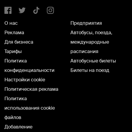
О нас
Предприятия
Реклама
Автобусы, поезда,
Для бизнеса
международные
Тарифы
расписания
Политика
Автобусные билеты
конфиденциальности
Билеты на поезд
Настройки cookie
Политическая реклама
Политика
использования cookie
файлов
Добавление