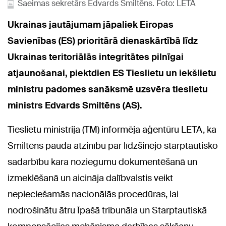
Saeimas sekretārs Edvards Smiltēns. Foto: LETA
Ukrainas jautājumam jāpaliek Eiropas
Savienības (ES) prioritārā dienaskārtībā līdz
Ukrainas teritoriālās integritātes pilnīgai
atjaunošanai, piektdien ES Tieslietu un iekšlietu
ministru padomes sanāksmē uzsvēra tieslietu
ministrs Edvards Smiltēns (AS).
Tieslietu ministrija (TM) informēja aģentūru LETA, ka
Smiltēns pauda atzinību par līdzšinējo starptautisko
sadarbību kara noziegumu dokumentēšanā un
izmeklēšanā un aicināja dalībvalstis veikt
nepieciešamās nacionālās procedūras, lai
nodrošinātu ātru Īpašā tribunāla un Starptautiskā