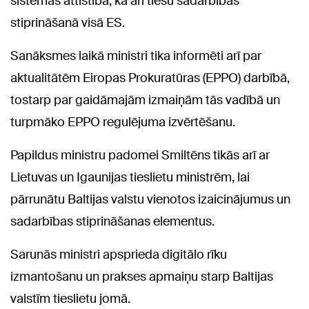
sistēmas attīstībā, kā arī tiesu sadarbības
stiprināšanā visā ES.
Sanāksmes laikā ministri tika informēti arī par
aktualitātēm Eiropas Prokuratūras (EPPO) darbībā,
tostarp par gaidāmajām izmaiņām tās vadībā un
turpmāko EPPO regulējuma izvērtēšanu.
Papildus ministru padomei Smiltēns tikās arī ar
Lietuvas un Igaunijas tieslietu ministrēm, lai
pārrunātu Baltijas valstu vienotos izaicinājumus un
sadarbības stiprināšanas elementus.
Sarunās ministri apsprieda digitālo rīku
izmantošanu un prakses apmaiņu starp Baltijas
valstīm tieslietu jomā.