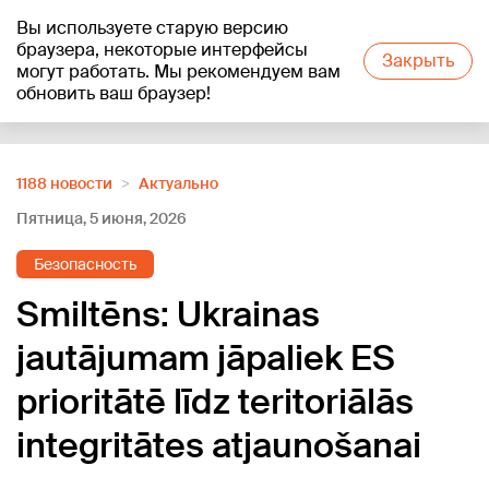
Вы используете старую версию
+20
°C
браузера, некоторые интерфейсы
Закрыть
могут работать. Мы рекомендуем вам
обновить ваш браузер!
Reklāma
1188 новости
Актуально
Пятница, 5 июня, 2026
Безопасность
Smiltēns: Ukrainas
jautājumam jāpaliek ES
prioritātē līdz teritoriālās
integritātes atjaunošanai