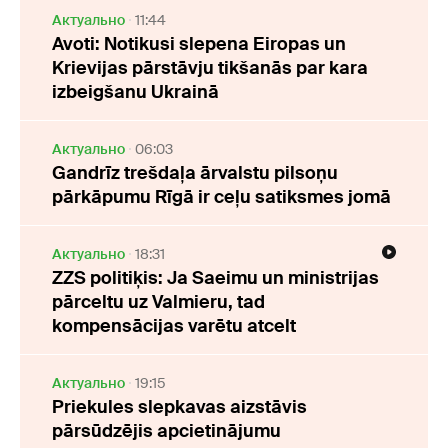
Актуально
11:44
Avoti: Notikusi slepena Eiropas un
Krievijas pārstāvju tikšanās par kara
izbeigšanu Ukrainā
Актуально
06:03
Gandrīz trešdaļa ārvalstu pilsoņu
pārkāpumu Rīgā ir ceļu satiksmes jomā
Актуально
18:31
ZZS politiķis: Ja Saeimu un ministrijas
pārceltu uz Valmieru, tad
kompensācijas varētu atcelt
Актуально
19:15
Priekules slepkavas aizstāvis
pārsūdzējis apcietinājumu