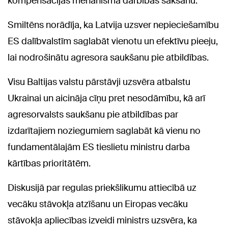
kompensācijas mehānisma darbības sākšanu.
Smiltēns norādīja, ka Latvija uzsver nepieciešamību
ES dalībvalstīm saglabāt vienotu un efektīvu pieeju,
lai nodrošinātu agresora saukšanu pie atbildības.
Visu Baltijas valstu pārstāvji uzsvēra atbalstu
Ukrainai un aicināja cīņu pret nesodāmību, kā arī
agresorvalsts saukšanu pie atbildības par
izdarītajiem noziegumiem saglabāt kā vienu no
fundamentālajām ES tieslietu ministru darba
kārtības prioritātēm.
Diskusijā par regulas priekšlikumu attiecībā uz
vecāku stāvokļa atzīšanu un Eiropas vecāku
stāvokļa apliecības izveidi ministrs uzsvēra, ka