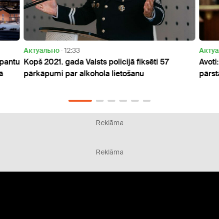
Актуально
12:33
Актуа
 pantu
Kopš 2021. gada Valsts policijā fiksēti 57
Avoti
ā
pārkāpumi par alkohola lietošanu
pārst
Reklāma
Reklāma