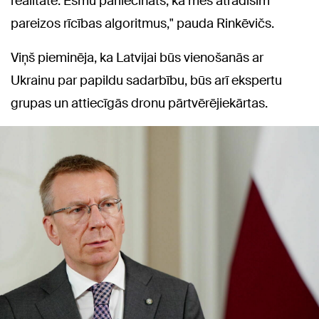
realitāte. Esmu pārliecināts, ka mēs atradīsim
pareizos rīcības algoritmus," pauda Rinkēvičs.
Viņš pieminēja, ka Latvijai būs vienošanās ar
Ukrainu par papildu sadarbību, būs arī ekspertu
grupas un attiecīgās dronu pārtvērējiekārtas.