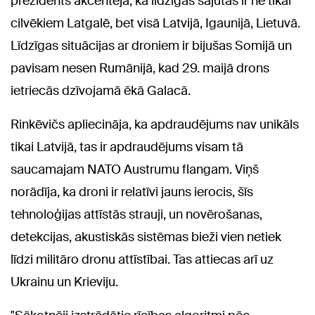
prezidents akcentēja, ka līdzīgas sajūtas ir ne tikai
cilvēkiem Latgalē, bet visā Latvijā, Igaunijā, Lietuvā.
Līdzīgas situācijas ar droniem ir bijušas Somijā un
pavisam nesen Rumānijā, kad 29. maijā drons
ietriecās dzīvojamā ēkā Galacā.
Rinkēvičs apliecināja, ka apdraudējums nav unikāls
tikai Latvijā, tas ir apdraudējums visam tā
saucamajam NATO Austrumu flangam. Viņš
norādīja, ka droni ir relatīvi jauns ierocis, šīs
tehnoloģijas attīstās strauji, un novērošanas,
detekcijas, akustiskās sistēmas bieži vien netiek
līdzi militāro dronu attīstībai. Tas attiecas arī uz
Ukrainu un Krieviju.