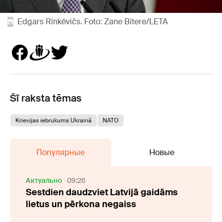
Edgars Rinkēvičs. Foto: Zane Bitere/LETA
Šī raksta tēmas
Krievijas iebrukums Ukrainā
NATO
Популярные
Новые
Актуально
09:26
Sestdien daudzviet Latvijā gaidāms
lietus un pērkona negaiss