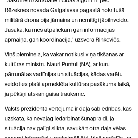
"Sākotnēji izstrādātie rīcības algoritmi pēc
Rēzeknes novada Gaigalavas pagastā nokritušā
militārā drona bija jāmaina un nemitīgi jāpilnveido.
Jāsaka, ka mēs atpaliekam gan informācijas
apmaiņā, gan koordinācijā," uzsvēra Rinkēvičs.
Viņš pieminēja, ka vakar notikusi viņa tikšanās ar
kultūras ministru Nauri Puntuli (NA), ar kuru
pārrunātas vadlīnijas un situācijas, kādas varētu
veidoties plaši apmeklēta kultūras pasākuma laikā,
ja pēkšņi atskan gaisa trauksme.
Valsts prezidenta vērtējumā ir daļa sabiedrības, kas
uzskata, ka nevajag iedarbināt šūnapraidi, ja
situācija nav galīgi slikta, savukārt otra daļa vēlas