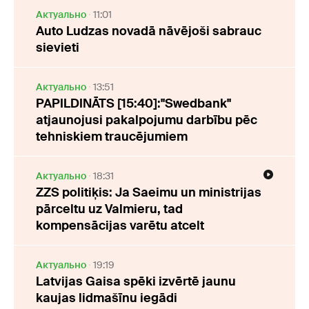
Актуально
11:01
Auto Ludzas novadā nāvējoši sabrauc
sievieti
Актуально
13:51
PAPILDINĀTS [15:40]:"Swedbank"
atjaunojusi pakalpojumu darbību pēc
tehniskiem traucējumiem
Актуально
18:31
ZZS politiķis: Ja Saeimu un ministrijas
pārceltu uz Valmieru, tad
kompensācijas varētu atcelt
Актуально
19:19
Latvijas Gaisa spēki izvērtē jaunu
kaujas lidmašīnu iegādi