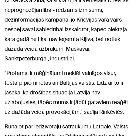
Rinkēvičs atzina, ka sliktā ziņa ir vēl lielāka Krievijas
neprognozējamība - redzams izmisums,
dezinformācijas kampaņa, jo Krievijas vara vairs
nespēj savai sabiedrībai izskaidrot, kāpēc piektajā
kara gadā ne tikai nav ieņemta Kijiva, bet notiek
dažāda veida uzbrukumi Maskavai,
Sanktpēterburgai, industrijai.
"Protams, ir mēģinājumi meklēt vainīgos visur,
tostarp pieminētas arī Baltijas valstis. Līdz ar to ir
jāsaka, ka drošības situācija Latvijā nav
uzlabojusies, tāpēc mums ir jābūt gataviem reaģēt
uz dažāda veida provokācijām," sacīja Rinkēvičs.
Runājot par iedzīvotāju satraukumu Latgalē, Valsts