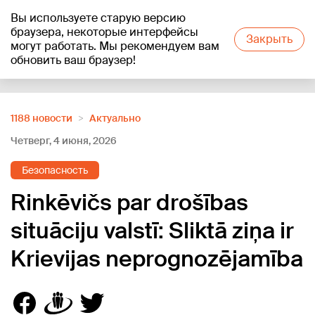
Вы используете старую версию
+23
°C
браузера, некоторые интерфейсы
Закрыть
могут работать. Мы рекомендуем вам
обновить ваш браузер!
Reklāma
1188 новости
Актуально
Четверг, 4 июня, 2026
Безопасность
Rinkēvičs par drošības
situāciju valstī: Sliktā ziņa ir
Krievijas neprognozējamība