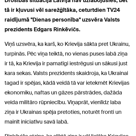
Drošības situācija Latvijā nav uzlabojusies, bet
tā ir kļuvusi vēl sarežģītāka, ceturtdien TV24
raidījumā "Dienas personība" uzsvēra Valsts
prezidents Edgars Rinkēvičs.
Viņš uzsvēra, ka karš, ko Krievija sākta pret Ukrainu,
turpinās. Pēc viņa teiktā, no vienas puses labā ziņa
ir tā, ka Krievija ir pamatīgi iestrēgusi un sākusi just
kara sekas. Valsts prezidents skaidroja, ka Ukrainai
tagad ir spējas, kādā veidā tā var ietekmēt Krievijas
ekonomiku, naftas un gāzes pārstrādes, dažāda
veida militāro rūpniecību. Viņaprāt, vienlīdz laba
ziņa ir Ukrainas spēja pretoties, noturēt fronti un
mainīt iniciatīvu savā labā.