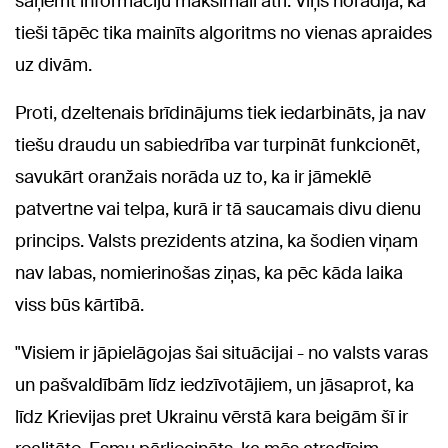
saņemt informāciju maksimāli ātri. Viņš norādīja, ka
tieši tāpēc tika mainīts algoritms no vienas apraides
uz divām.
Proti, dzeltenais brīdinājums tiek iedarbināts, ja nav
tiešu draudu un sabiedrība var turpināt funkcionēt,
savukārt oranžais norāda uz to, ka ir jāmeklē
patvertne vai telpa, kurā ir tā saucamais divu dienu
princips. Valsts prezidents atzina, ka šodien viņam
nav labas, nomierinošas ziņas, ka pēc kāda laika
viss būs kārtībā.
"Visiem ir jāpielāgojas šai situācijai - no valsts varas
un pašvaldībām līdz iedzīvotājiem, un jāsaprot, ka
līdz Krievijas pret Ukrainu vērstā kara beigām šī ir