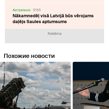
Актуально
17:55
Nākamnedēļ visā Latvijā būs vērojams
daļējs Saules aptumsums
Reklāma
Похожие новости