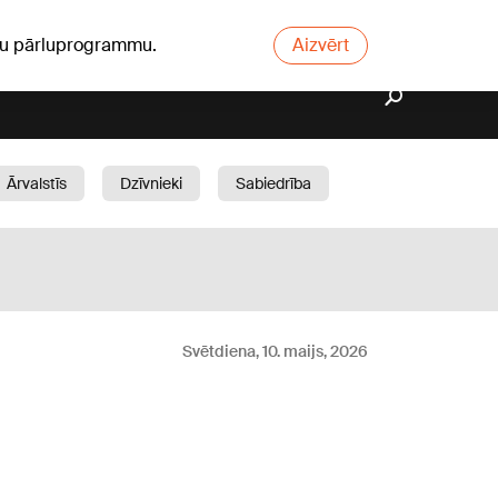
ūsu pārluprogrammu.
Aizvērt
Ārvalstīs
Dzīvnieki
Sabiedrība
Dārzs
Svētdiena, 10. maijs, 2026