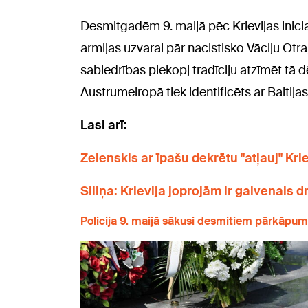
Desmitgadēm 9. maijā pēc Krievijas inici
armijas uzvarai pār nacistisko Vāciju Otra
sabiedrības piekopj tradīciju atzīmēt tā
Austrumeiropā tiek identificēts ar Baltij
Lasi arī:
Zelenskis ar īpašu dekrētu "atļauj" Kri
Siliņa: Krievija joprojām ir galvenais 
Policija 9. maijā sākusi desmitiem pārkāpu