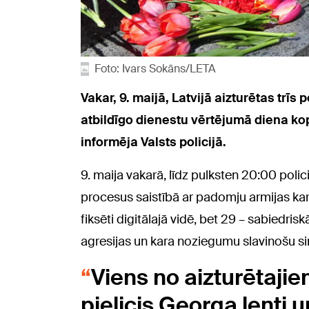
Foto: Ivars Sokāns/LETA
Vakar, 9. maijā, Latvijā aizturētas t
atbildīgo dienestu vērtējumā diena ko
informēja Valsts policijā.
9. maija vakarā, līdz pulksten 20:00 pol
procesus saistībā ar padomju armijas kar
fiksēti digitālajā vidē, bet 29 – sabiedri
agresijas un kara noziegumu slavinošu s
Viens no aizturētajiem
pielicis Georga lenti 