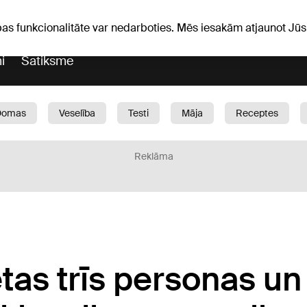
Laika ziņas
Horoskopi
pas funkcionalitāte var nedarboties. Mēs iesakām atjaunot J
i
Satiksme
Domas
Veselība
Testi
Māja
Receptes
Bērni
Auto
1188 play
Sports
Bizness
Reklāma
ētas trīs personas un