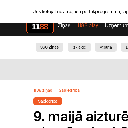
Pk, 07.08.2026.
+20
°C
Alfrēds, Fredis, Madars
Jūs lietojat novecojušu pārlūkprogrammu, la
Ziņas
1188 play
Uzņēmum
360 Ziņas
Izklaide
Atpūta
Aktuāli
Satiksme
Skaistumam
1188 ziņas
Sabiedrība
Sabiedrība
9. maijā aiztur