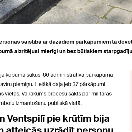
rīs personas saistībā ar dažādiem pārkāpumiem tā dēv
pumā aizritējusi mierīgi un bez būtiskiem starpgadīj
icija kopumā sākusi 66 administratīvā pārkāpuma
avīru piemiņu. Lielākā daļa jeb 37 pārkāpumi
skās vietās. Vairākums procesu sākts par militārās
imbolu izmantošanu publiskā vietā.
 Ventspilī pie krūtīm bija
un atteicās uzrādīt personu