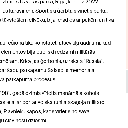
 aizturēts Uzvaras parkā, Rīgā, kur līdz 2022.
 karavīriem. Sportiski ģērbtais vīrietis parkā,
 tūkstošiem cilvēku, bija ieradies ar puķēm un tika
as reģionā tika konstatēti atsevišķi gadījumi, kad
 elementos bija publiski redzami militārās
iemēram, Krievijas ģerbonis, uzraksts "Russia",
is par šādu pārkāpumu Salaspils memoriāla
tīvā pārkāpuma procesus.
 1981. gadā dzimis vīrietis manāmā alkohola
ielā, ar portatīvo skaļruni atskaņoja militāro
, Pļavnieku kapos, kāds vīrietis no sava
iju slavinošu dziesmu.