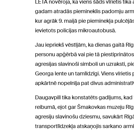
LETA novēroja, ka viens šāds vīrietis tika
gadam atradās piemineklis padomju armijas
kur agrāk 9. maijā pie pieminekļa pulcējās
ievietots policijas mikroautobusā.
Jau iepriekš vēstījām, ka dienas gaitā Rīg
personu apģērbā vai pie tā piestiprinātos
agresijas slavinoši simboli un uzraksti, p
Georga lente un tamlīdzīgi. Viens vīriet
apkārtnē nopelnīja pat divus administra
Daugavpilī tika konstatēts gadījums, kad
reibumā, ejot gar Šmakovkas muzeju Rīgas 
agresiju slavinošu dziesmu, savukārt Rīgā
transportlīdzekļa atskaņojis sarkano arm