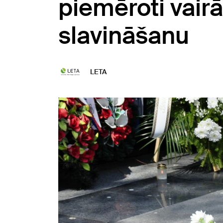
piemēroti vairā
slavināšanu
LETA