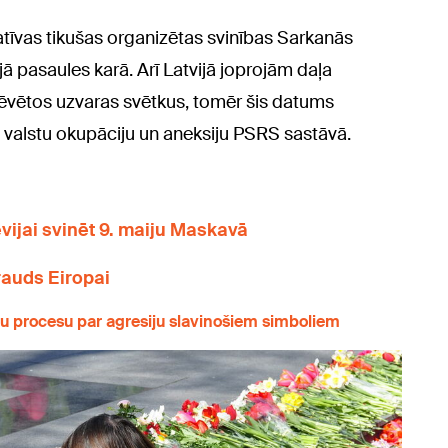
atīvas tikušas organizētas svinības Sarkanās
jā pasaules karā. Arī Latvijā joprojām daļa
 dēvētos uzvaras svētkus, tomēr šis datums
as valstu okupāciju un aneksiju PSRS sastāvā.
evijai svinēt 9. maiju Maskavā
drauds Eiropai
mu procesu par agresiju slavinošiem simboliem