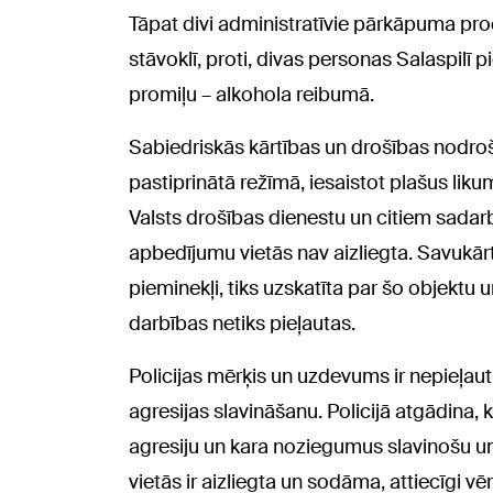
Tāpat divi administratīvie pārkāpuma pro
stāvoklī, proti, divas personas Salaspilī p
promiļu – alkohola reibumā.
Sabiedriskās kārtības un drošības nodrošin
pastiprinātā režīmā, iesaistot plašus liku
Valsts drošības dienestu un citiem sadar
apbedījumu vietās nav aizliegta. Savukār
pieminekļi, tiks uzskatīta par šo objektu 
darbības netiks pieļautas.
Policijas mērķis un uzdevums ir nepieļa
agresijas slavināšanu. Policijā atgādina, 
agresiju un kara noziegumus slavinošu u
vietās ir aizliegta un sodāma, attiecīgi vē