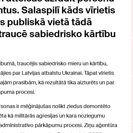
s. Salaspilī kāds vīrietis
s publiskā vietā tādā
traucē sabiedrisko kārtību
ibumā, traucējis sabiedrisko mieru un kārtību,
ies par Latvijas atbalstu Ukrainai. Tāpat vīrietis
ajām prasībām, kā rezultātā tika aizturēts un par
kāpuma procesi.
personas ir mēģinājušas nolikt ziedus demontēto
ēta kā militārās agresijas un kara noziegumu
 administratīvo pārkāpumu procesi. Ziņu aģentūra