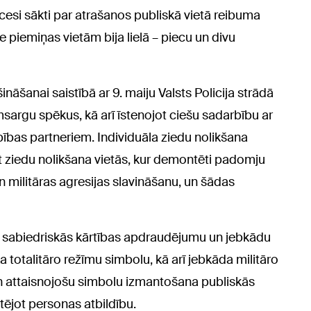
cesi sākti par atrašanos publiskā vietā reibuma
ie piemiņas vietām bija lielā – piecu un divu
āšanai saistībā ar 9. maiju Valsts Policija strādā
msargu spēkus, kā arī īstenojot ciešu sadarbību ar
bības partneriem. Individuāla ziedu nolikšana
t ziedu nolikšana vietās, kur demontēti padomju
un militāras agresijas slavināšanu, un šādas
ut sabiedriskās kārtības apdraudējumu un jebkādu
ka totalitāro režīmu simbolu, kā arī jebkāda militāro
n attaisnojošu simbolu izmantošana publiskās
rtējot personas atbildību.