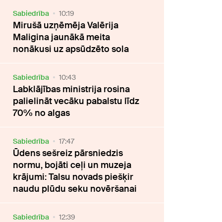
Sabiedrība
10:19
Mirušā uzņēmēja Valērija
Maligina jaunākā meita
nonākusi uz apsūdzēto sola
Sabiedrība
10:43
Labklājības ministrija rosina
palielināt vecāku pabalstu līdz
70% no algas
Sabiedrība
17:47
Ūdens sešreiz pārsniedzis
normu, bojāti ceļi un muzeja
krājumi: Talsu novads piešķir
naudu plūdu seku novēršanai
Sabiedrība
12:39