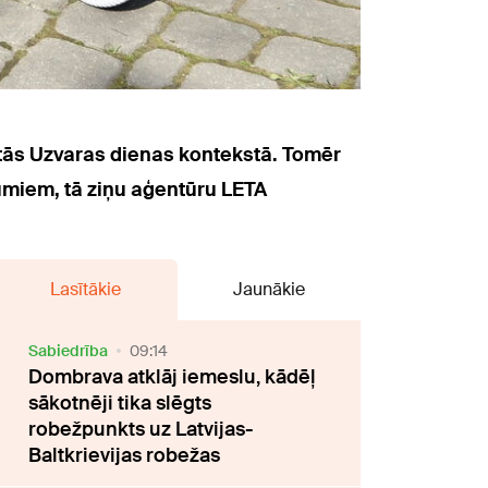
ētās Uzvaras dienas kontekstā. Tomēr
umiem, tā ziņu aģentūru LETA
Lasītākie
Jaunākie
Sabiedrība
09:14
Dombrava atklāj iemeslu, kādēļ
sākotnēji tika slēgts
robežpunkts uz Latvijas-
Baltkrievijas robežas