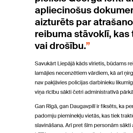
apliecinošus dokumentu
aizturēts par atrašano
reibuma stāvoklī, kas 
vai drošību.
Savukārt Liepājā kāds vīrietis, būdams re
lamājies necenzētiem vārdiem, kā arī ņirgāj
nav pakļāvies policijas darbinieku likumīg
viņa rīcību sākti četri administratīvā pār
Gan Rīgā, gan Daugavpilī ir fiksēts, ka 
padomju pieminekļu vietās, kas tiek trakt
slavināšana. Arī pret šīm personām sākti