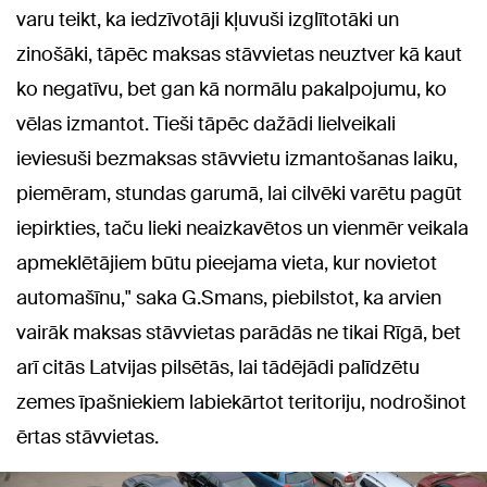
varu teikt, ka iedzīvotāji kļuvuši izglītotāki un
zinošāki, tāpēc maksas stāvvietas neuztver kā kaut
ko negatīvu, bet gan kā normālu pakalpojumu, ko
vēlas izmantot. Tieši tāpēc dažādi lielveikali
ieviesuši bezmaksas stāvvietu izmantošanas laiku,
piemēram, stundas garumā, lai cilvēki varētu pagūt
iepirkties, taču lieki neaizkavētos un vienmēr veikala
apmeklētājiem būtu pieejama vieta, kur novietot
automašīnu," saka G.Smans, piebilstot, ka arvien
vairāk maksas stāvvietas parādās ne tikai Rīgā, bet
arī citās Latvijas pilsētās, lai tādējādi palīdzētu
zemes īpašniekiem labiekārtot teritoriju, nodrošinot
ērtas stāvvietas.