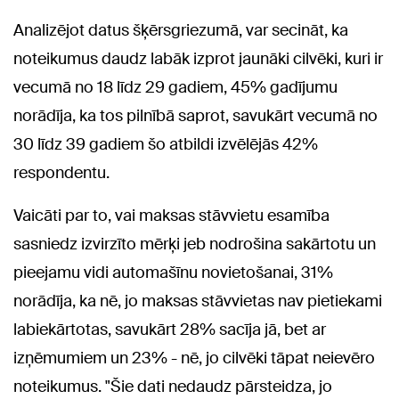
Analizējot datus šķērsgriezumā, var secināt, ka
noteikumus daudz labāk izprot jaunāki cilvēki, kuri ir
vecumā no 18 līdz 29 gadiem, 45% gadījumu
norādīja, ka tos pilnībā saprot, savukārt vecumā no
30 līdz 39 gadiem šo atbildi izvēlējās 42%
respondentu.
Vaicāti par to, vai maksas stāvvietu esamība
sasniedz izvirzīto mērķi jeb nodrošina sakārtotu un
pieejamu vidi automašīnu novietošanai, 31%
norādīja, ka nē, jo maksas stāvvietas nav pietiekami
labiekārtotas, savukārt 28% sacīja jā, bet ar
izņēmumiem un 23% - nē, jo cilvēki tāpat neievēro
noteikumus. "Šie dati nedaudz pārsteidza, jo