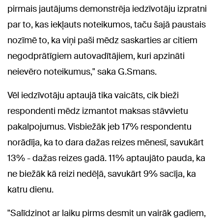
pirmais jautājums demonstrēja iedzīvotāju izpratni
par to, kas iekļauts noteikumos, taču šajā paustais
nozīmē to, ka viņi paši mēdz saskarties ar citiem
negodprātīgiem autovadītājiem, kuri apzināti
neievēro noteikumus," saka G.Smans.
Vēl iedzīvotāju aptaujā tika vaicāts, cik bieži
respondenti mēdz izmantot maksas stāvvietu
pakalpojumus. Visbiežāk jeb 17% respondentu
norādīja, ka to dara dažas reizes mēnesī, savukārt
13% - dažas reizes gadā. 11% aptaujāto pauda, ka
ne biežāk kā reizi nedēļā, savukārt 9% sacīja, ka
katru dienu.
"Salīdzinot ar laiku pirms desmit un vairāk gadiem,