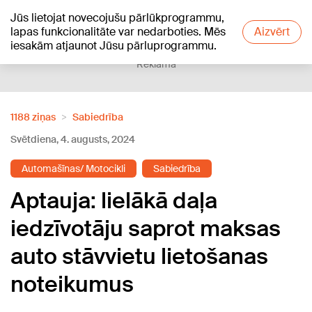
Jūs lietojat novecojušu pārlūkprogrammu,
+18
°C
lapas funkcionalitāte var nedarboties. Mēs
Aizvērt
iesakām atjaunot Jūsu pārluprogrammu.
Reklāma
1188 ziņas
Sabiedrība
Svētdiena, 4. augusts, 2024
Automašīnas/ Motocikli
Sabiedrība
Aptauja: lielākā daļa
iedzīvotāju saprot maksas
auto stāvvietu lietošanas
noteikumus