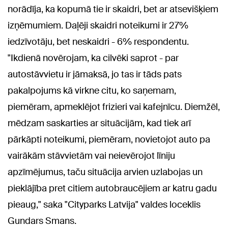
norādīja, ka kopumā tie ir skaidri, bet ar atsevišķiem
izņēmumiem. Daļēji skaidri noteikumi ir 27%
iedzīvotāju, bet neskaidri - 6% respondentu.
"Ikdienā novērojam, ka cilvēki saprot - par
autostāvvietu ir jāmaksā, jo tas ir tāds pats
pakalpojums kā virkne citu, ko saņemam,
piemēram, apmeklējot frizieri vai kafejnīcu. Diemžēl,
mēdzam saskarties ar situācijām, kad tiek arī
pārkāpti noteikumi, piemēram, novietojot auto pa
vairākām stāvvietām vai neievērojot līniju
apzīmējumus, taču situācija arvien uzlabojas un
pieklājība pret citiem autobraucējiem ar katru gadu
pieaug," saka "Cityparks Latvija" valdes loceklis
Gundars Smans.