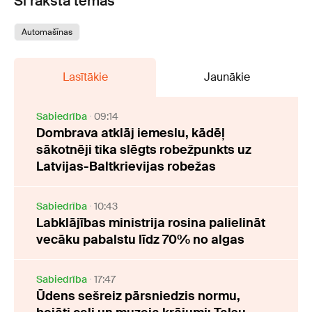
Šī raksta tēmas
Automašīnas
Lasītākie
Jaunākie
Sabiedrība
09:14
Dombrava atklāj iemeslu, kādēļ
sākotnēji tika slēgts robežpunkts uz
Latvijas-Baltkrievijas robežas
Sabiedrība
10:43
Labklājības ministrija rosina palielināt
vecāku pabalstu līdz 70% no algas
Sabiedrība
17:47
Ūdens sešreiz pārsniedzis normu,