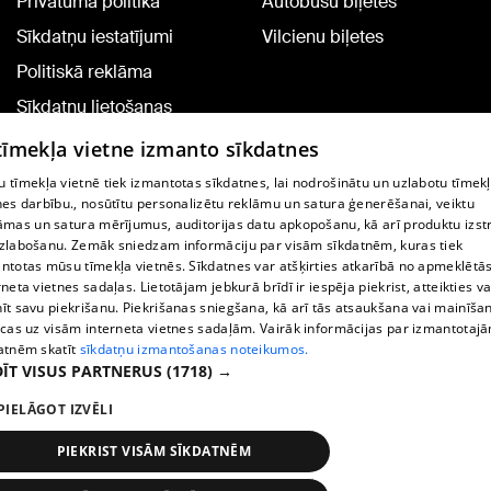
Privātuma politika
Autobusu biļetes
Sīkdatņu iestatījumi
Vilcienu biļetes
Politiskā reklāma
Sīkdatņu lietošanas
noteikumi
 tīmekļa vietne izmanto sīkdatnes
Komentāru pievienošana
 tīmekļa vietnē tiek izmantotas sīkdatnes, lai nodrošinātu un uzlabotu tīmek
nes darbību., nosūtītu personalizētu reklāmu un satura ģenerēšanai, veiktu
āmas un satura mērījumus, auditorijas datu apkopošanu, kā arī produktu izst
TV programma
zlabošanu. Zemāk sniedzam informāciju par visām sīkdatnēm, kuras tiek
Līguma noteikumi
ntotas mūsu tīmekļa vietnēs. Sīkdatnes var atšķirties atkarībā no apmeklētā
rneta vietnes sadaļas. Lietotājam jebkurā brīdī ir iespēja piekrist, atteikties va
360 Ziņu kontakti
īt savu piekrišanu. Piekrišanas sniegšana, kā arī tās atsaukšana vai mainīša
ecas uz visām interneta vietnes sadaļām. Vairāk informācijas par izmantotaj
Helio Media
atnēm skatīt
sīkdatņu izmantošanas noteikumos.
ĪT VISUS PARTNERUS
(1718) →
Portāla palīdzības dienests: e-pasts -
info@1188.lv
PIELĀGOT IZVĒLI
Copyright © 2004-2026 SIA HELIO MEDIA.
All rights reserved.
PIEKRIST VISĀM SĪKDATNĒM