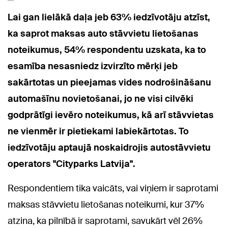
Lai gan lielākā daļa jeb 63% iedzīvotāju atzīst,
ka saprot maksas auto stāvvietu lietošanas
noteikumus, 54% respondentu uzskata, ka to
esamība nesasniedz izvirzīto mērķi jeb
sakārtotas un pieejamas vides nodrošināšanu
automašīnu novietošanai, jo ne visi cilvēki
godprātīgi ievēro noteikumus, kā arī stāvvietas
ne vienmēr ir pietiekami labiekārtotas. To
iedzīvotāju aptaujā noskaidrojis autostāvvietu
operators "Cityparks Latvija".
Respondentiem tika vaicāts, vai viņiem ir saprotami
maksas stāvvietu lietošanas noteikumi, kur 37%
atzina, ka pilnībā ir saprotami, savukārt vēl 26%