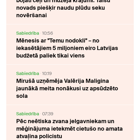
bojāti ceļi un muzeja krājumi: Talsu
novads piešķir naudu plūdu seku
novēršanai
Sabiedrība
10:56
Mēnesis ar "Temu nodokli" – no
iekasētājiem 5 miljoniem eiro Latvijas
budžetā paliek tikai viens
Sabiedrība
10:19
Mirušā uzņēmēja Valērija Maligina
jaunākā meita nonākusi uz apsūdzēto
sola
Sabiedrība
07:39
Pēc neētiska zvana jelgavniekam un
mēģinājuma ietekmēt cietušo no amata
atvaļina policistu