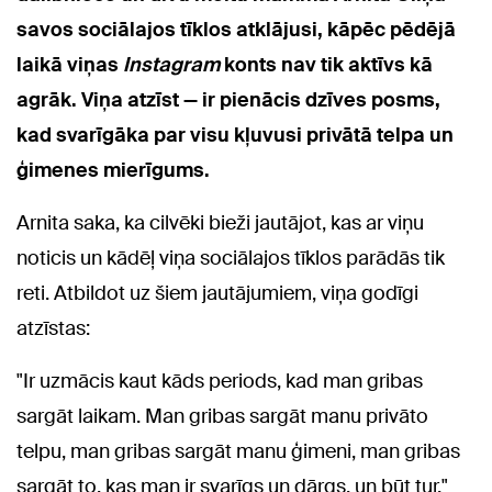
savos sociālajos tīklos atklājusi, kāpēc pēdējā
laikā viņas
Instagram
konts nav tik aktīvs kā
agrāk. Viņa atzīst — ir pienācis dzīves posms,
kad svarīgāka par visu kļuvusi privātā telpa un
ģimenes mierīgums.
Arnita saka, ka cilvēki bieži jautājot, kas ar viņu
noticis un kādēļ viņa sociālajos tīklos parādās tik
reti. Atbildot uz šiem jautājumiem, viņa godīgi
atzīstas:
"Ir uzmācis kaut kāds periods, kad man gribas
sargāt laikam. Man gribas sargāt manu privāto
telpu, man gribas sargāt manu ģimeni, man gribas
sargāt to, kas man ir svarīgs un dārgs, un būt tur."