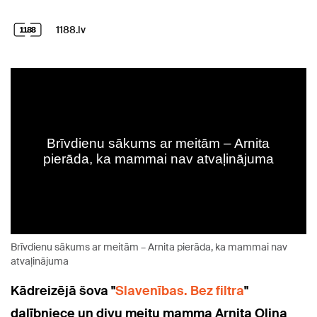
1188.lv
Brīvdienu sākums ar meitām – Arnita pierāda, ka mammai nav
atvaļinājuma
Kādreizējā šova "
Slavenības. Bez filtra
"
dalībniece un divu meitu mamma Arnita Oliņa