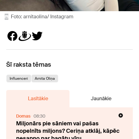
Foto: arnitaolina/ Instagram
Šī raksta tēmas
Influenceri
Arnita Oliņa
Lasītākie
Jaunākie
Domas
08:30
Miljonārs pie sāniem vai pašas
nopelnīts miljons? Ceriņa atklāj, kāpēc
nesapņo par bagātu vīru