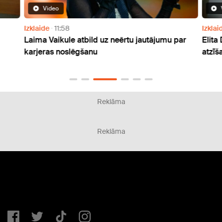
Video
Izklaide
11:58
Izklai
Laima Vaikule atbild uz neērtu jautājumu par
Elita
karjeras noslēgšanu
atzīš
Reklāma
Reklāma