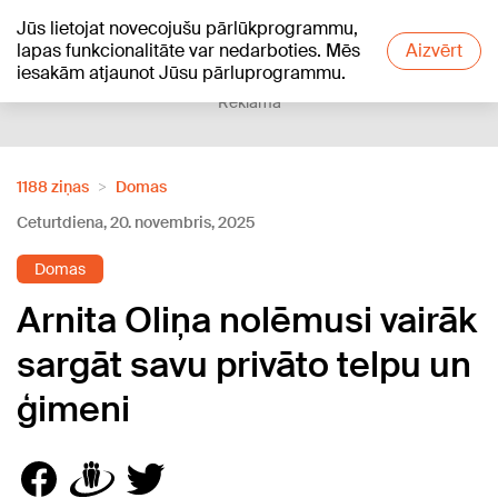
Jūs lietojat novecojušu pārlūkprogrammu,
+20
°C
lapas funkcionalitāte var nedarboties. Mēs
Aizvērt
iesakām atjaunot Jūsu pārluprogrammu.
Reklāma
1188 ziņas
Domas
Ceturtdiena, 20. novembris, 2025
Domas
Arnita Oliņa nolēmusi vairāk
sargāt savu privāto telpu un
ģimeni