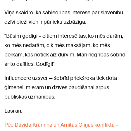
Viņa skaidro, ka sabiedrības interese par slavenību
dzīvi bieži vien ir pārlieku uzbāzīga:
"Būsim godīgi – citiem interesē tas, ko mēs darām,
ko mēs nedarām, cik mēs maksājam, ko mēs
pērkam, kas notiek aiz durvīm. Man negribas šobrīd
ar to dalīties! Godīgi!"
Influencere uzsver — šobrīd priekšroka tiek dota
ģimenei, mieram un dzīves baudīšanai ārpus
publiskās uzmanības.
Lasi arī:
Pēc Dāvida Krūmiņa un Arnitas Oliņas konflikta –