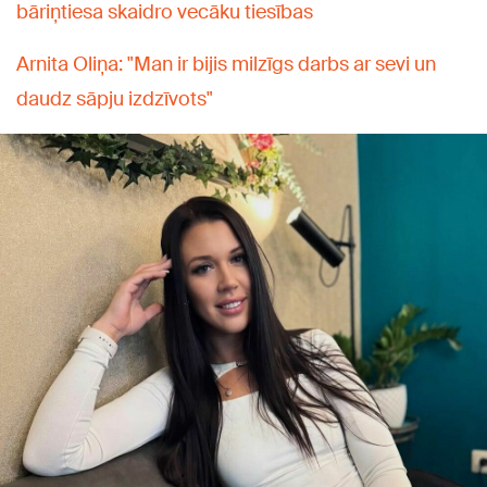
bāriņtiesa skaidro vecāku tiesības
Arnita Oliņa: "Man ir bijis milzīgs darbs ar sevi un
daudz sāpju izdzīvots"