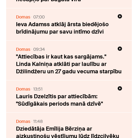
Domas
07:00
Ieva Adamss atklāj ārsta biedējošo
brīdinājumu par savu intīmo dzīvi
Domas
09:34
"Attiecības ir kaut kas sargājams."
Linda Kalniņa atklāti par laulību ar
Džilindžeru un 27 gadu vecuma starpību
Domas
13:51
Lauris Dzelzītis par attiecībām:
"Sūdīgākais periods manā dzīvē"
Domas
11:48
Dziedātāja Emīlija Bērziņa ar
aizkustinošu vēstījumu lūdz līdzcilvēku