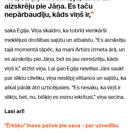
aizskrēju pie Jāņa. Es taču
nepārbaudīju, kāds viņš ir,
saka Egija. Viņa skaidro, ka tobrīd vienkārši
meklējusi drošības sajūtu un atbalstu. “Es aizskrēju
tajā momentā tāpēc, ka mani Artūrs izmeta ārā, un
es aizskrēju pie Jāņa, bet es jau neredzēju, kāds
viņš ir,” atzīst viņa. Lai gan Egija nevēlas Jāni saukt
par sliktu cilvēku, viņa neslēpj vilšanos un sajūtu, ka
atkal pārāk ātri uzticējusies. “Es nesaku, ka viņš ir
slikts, bet, nu, bišķiņ es esmu iekritusi,” viņa secina.
Lasi arī!
"Ērkšķu" Inese paliek pie sava – par uzvedību