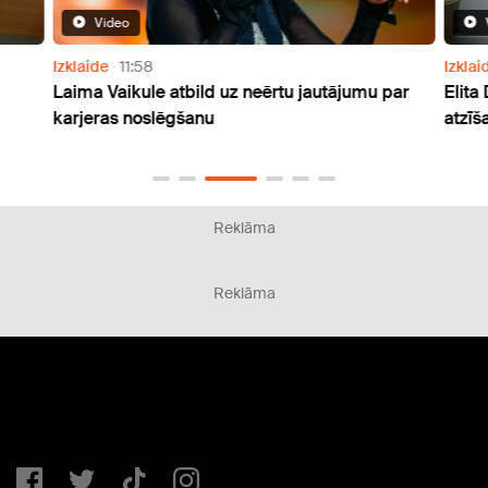
Video
Izklaide
11:58
Izklai
Laima Vaikule atbild uz neērtu jautājumu par
Elita
karjeras noslēgšanu
atzīš
Reklāma
Reklāma