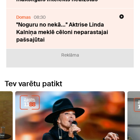
Domas
08:30
"Noguru no nekā..." Aktrise Linda
Kalniņa meklē cēloni neparastajai
pašsajūtai
Reklāma
Tev varētu patikt