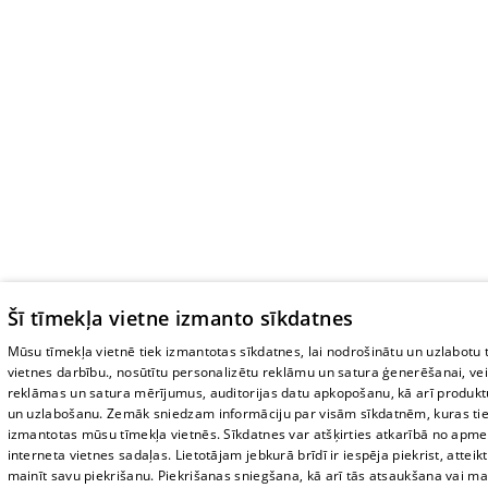
Šī tīmekļa vietne izmanto sīkdatnes
Mūsu tīmekļa vietnē tiek izmantotas sīkdatnes, lai nodrošinātu un uzlabotu 
vietnes darbību., nosūtītu personalizētu reklāmu un satura ģenerēšanai, ve
reklāmas un satura mērījumus, auditorijas datu apkopošanu, kā arī produktu
un uzlabošanu. Zemāk sniedzam informāciju par visām sīkdatnēm, kuras ti
izmantotas mūsu tīmekļa vietnēs. Sīkdatnes var atšķirties atkarībā no apme
interneta vietnes sadaļas. Lietotājam jebkurā brīdī ir iespēja piekrist, atteikt
mainīt savu piekrišanu. Piekrišanas sniegšana, kā arī tās atsaukšana vai m