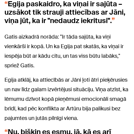
Egija paskaidro, ka viņai ir sajūta –
uzsākot tik strauji attiecības ar Jāni,
viņa jūt, ka ir "nedaudz iekritusi".
Gatis aizkadrā norāda: "Ir tāda sajūta, ka viņi
vienkārši ir kopā. Un ka Egija pat skatās, ka viņai ir
iespēja būt ar kādu citu, un tas viss būtu labāks,"
spriež Gatis.
Egija atklāj, ka attiecībās ar Jāni ļoti ātri pieķērusies
un nav līdz galam izvērtējusi situāciju. Viņa atzīst, ka
lēmumu dzīvot kopā pieņēmusi emocionāli smagā
brīdī, kad pēc konflikta ar Artūru bija palikusi bez
pajumtes un jutās pilnīgi viena.
Nu, bišķiņ es esmu, jā, kā es arī