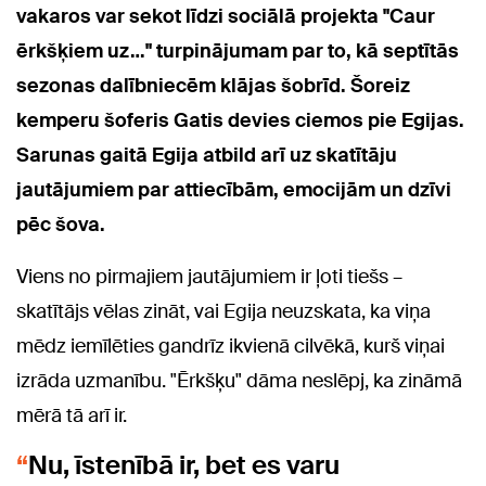
vakaros var sekot līdzi sociālā projekta "Caur
ērkšķiem uz…" turpinājumam par to, kā septītās
sezonas dalībniecēm klājas šobrīd. Šoreiz
kemperu šoferis Gatis devies ciemos pie Egijas.
Sarunas gaitā Egija atbild arī uz skatītāju
jautājumiem par attiecībām, emocijām un dzīvi
pēc šova.
Viens no pirmajiem jautājumiem ir ļoti tiešs –
skatītājs vēlas zināt, vai Egija neuzskata, ka viņa
mēdz iemīlēties gandrīz ikvienā cilvēkā, kurš viņai
izrāda uzmanību. "Ērkšķu" dāma neslēpj, ka zināmā
mērā tā arī ir.
Nu, īstenībā ir, bet es varu