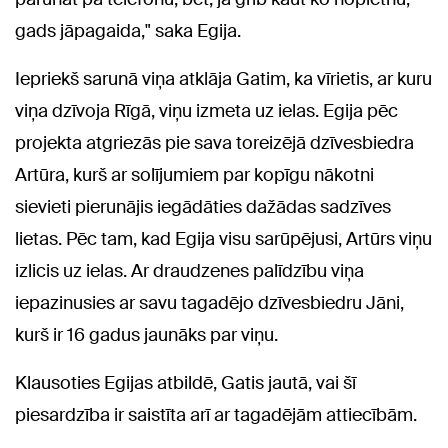
gads jāpagaida," saka Egija.
Iepriekš sarunā viņa atklāja Gatim, ka vīrietis, ar kuru
viņa dzīvoja Rīgā, viņu izmeta uz ielas. Egija pēc
projekta atgriezās pie sava toreizējā dzīvesbiedra
Artūra, kurš ar solījumiem par kopīgu nākotni
sievieti pierunājis iegādāties dažādas sadzīves
lietas. Pēc tam, kad Egija visu sarūpējusi, Artūrs viņu
izlicis uz ielas. Ar draudzenes palīdzību viņa
iepazinusies ar savu tagadējo dzīvesbiedru Jāni,
kurš ir 16 gadus jaunāks par viņu.
Klausoties Egijas atbildē, Gatis jautā, vai šī
piesardzība ir saistīta arī ar tagadējām attiecībām.