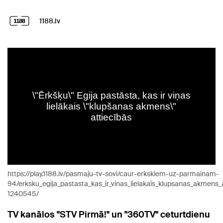
1188.lv
https://play.1188.lv/pasmaju-tv-sovi/caur-erkskiem-uz-parmainam-
94/erksku_egija_pastasta_kas_ir_vinas_lielakais_klupsanas_akmens_
1240545/
TV kanālos "STV Pirmā!" un "360TV" ceturtdienu