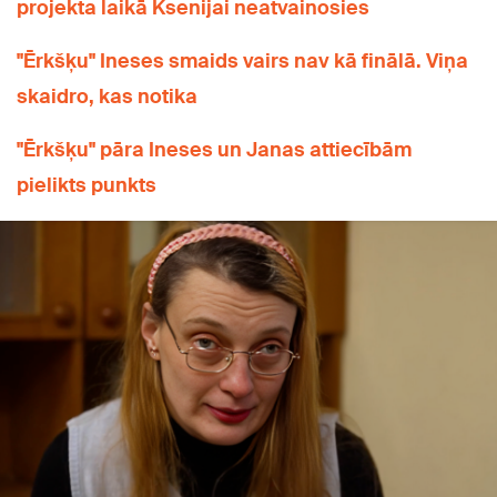
projekta laikā Ksenijai neatvainosies
"Ērkšķu" Ineses smaids vairs nav kā finālā. Viņa
skaidro, kas notika
"Ērkšķu" pāra Ineses un Janas attiecībām
pielikts punkts