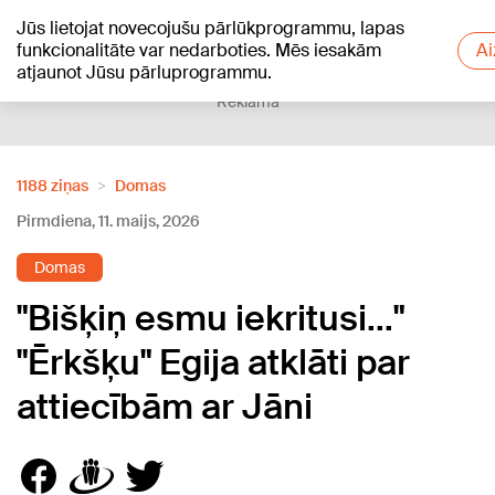
Jūs lietojat novecojušu pārlūkprogrammu, lapas
+21
°C
funkcionalitāte var nedarboties. Mēs iesakām
Ai
atjaunot Jūsu pārluprogrammu.
Reklāma
1188 ziņas
Domas
Pirmdiena, 11. maijs, 2026
Domas
"Bišķiņ esmu iekritusi..."
"Ērkšķu" Egija atklāti par
attiecībām ar Jāni