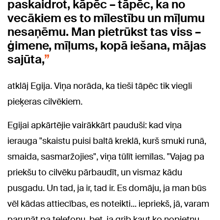
paskaidrot, kāpēc – tāpēc, ka no
vecākiem es to mīlestību un mīļumu
nesaņēmu. Man pietrūkst tas viss –
ģimene, mīļums, kopā iešana, mājas
sajūta,
atklāj Egija. Viņa norāda, ka tieši tāpēc tik viegli
pieķeras cilvēkiem.
Egijai apkārtējie vairākkārt pauduši: kad viņa
ierauga "skaistu puisi baltā kreklā, kurš smuki runā,
smaida, sasmaržojies", viņa tūlīt iemīlas. "Vajag pa
priekšu to cilvēku pārbaudīt, un vismaz kādu
pusgadu. Un tad, ja ir, tad ir. Es domāju, ja man būs
vēl kādas attiecības, es noteikti... iepriekš, jā, varam
parunāt pa telefonu, bet, ja grib kaut ko nopietnu,