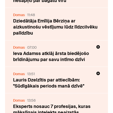
nesapņo par bagātu vīru
Domas
11:48
Dziedātāja Emīlija Bērziņa ar
aizkustinošu vēstījumu lūdz līdzcilvēku
palīdzību
Domas
07:00
Ieva Adamss atklāj ārsta biedējošo
brīdinājumu par savu intīmo dzīvi
Domas
13:51
Lauris Dzelzītis par attiecībām:
"Sūdīgākais periods manā dzīvē"
Domas
13:56
Eksperts nosauc 7 profesijas, kuras
mākslīgais intelekts neaizstās