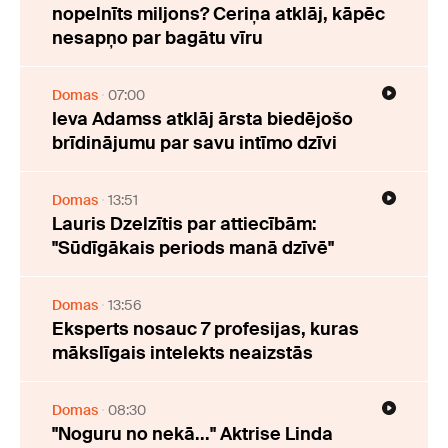
nopelnīts miljons? Ceriņa atklāj, kāpēc
nesapņo par bagātu vīru
Domas
07:00
Ieva Adamss atklāj ārsta biedējošo
brīdinājumu par savu intīmo dzīvi
Domas
13:51
Lauris Dzelzītis par attiecībām:
"Sūdīgākais periods manā dzīvē"
Domas
13:56
Eksperts nosauc 7 profesijas, kuras
mākslīgais intelekts neaizstās
Domas
08:30
"Noguru no nekā..." Aktrise Linda