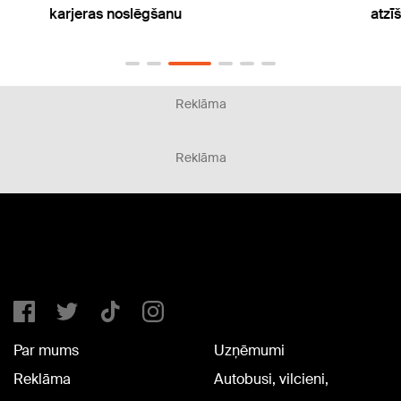
karjeras noslēgšanu
atzīš
Reklāma
Reklāma
Par mums
Uzņēmumi
Reklāma
Autobusi, vilcieni,