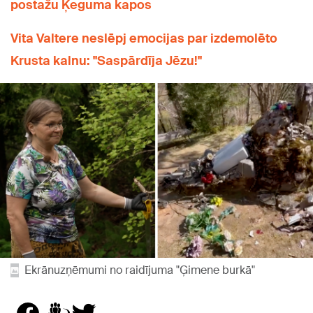
postažu Ķeguma kapos
Vita Valtere neslēpj emocijas par izdemolēto
Krusta kalnu: "Saspārdīja Jēzu!"
Ekrānuzņēmumi no raidījuma "Ģimene burkā"