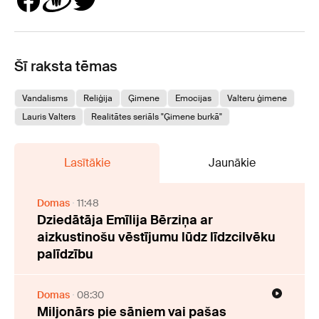
Šī raksta tēmas
Vandalisms
Reliģija
Ģimene
Emocijas
Valteru ģimene
Lauris Valters
Realitātes seriāls "Ģimene burkā"
Lasītākie
Jaunākie
Domas
11:48
Dziedātāja Emīlija Bērziņa ar
aizkustinošu vēstījumu lūdz līdzcilvēku
palīdzību
Domas
08:30
Miljonārs pie sāniem vai pašas