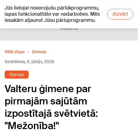
Jūs lietojat novecojušu pārlūkprogrammu,
+18
°C
lapas funkcionalitāte var nedarboties. Mēs
Aizvērt
iesakām atjaunot Jūsu pārluprogrammu.
Reklāma
1188 ziņas
Domas
Sestdiena, 6. jūnijs, 2026
Domas
Valteru ģimene par
pirmajām sajūtām
izpostītajā svētvietā:
"Mežonība!"