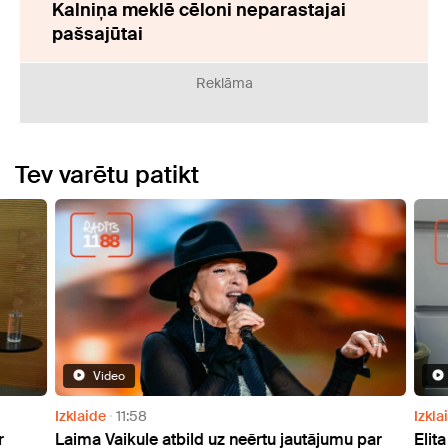
Kalniņa meklē cēloni neparastajai
pašsajūtai
Reklāma
Tev varētu patikt
Video
Izklaide
11:58
Izklai
Laima Vaikule atbild uz neērtu jautājumu par
Elita