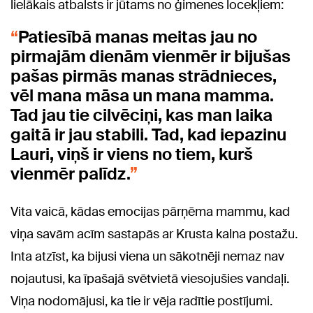
lielākais atbalsts ir jūtams no ģimenes locekļiem:
Patiesībā manas meitas jau no
pirmajām dienām vienmēr ir bijušas
pašas pirmās manas strādnieces,
vēl mana māsa un mana mamma.
Tad jau tie cilvēciņi, kas man laika
gaitā ir jau stabili. Tad, kad iepazinu
Lauri, viņš ir viens no tiem, kurš
vienmēr palīdz.
Vita vaicā, kādas emocijas pārņēma mammu, kad
viņa savām acīm sastapās ar Krusta kalna postažu.
Inta atzīst, ka bijusi viena un sākotnēji nemaz nav
nojautusi, ka īpašajā svētvietā viesojušies vandaļi.
Viņa nodomājusi, ka tie ir vēja radītie postījumi.