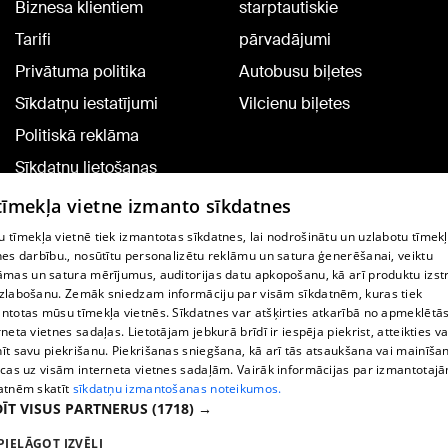
Biznesa klientiem
starptautiskie
Tarifi
pārvadājumi
Privātuma politika
Autobusu biļetes
Sīkdatņu iestatījumi
Vilcienu biļetes
Politiskā reklāma
Sīkdatņu lietošanas
noteikumi
 tīmekļa vietne izmanto sīkdatnes
Komentāru pievienošana
 tīmekļa vietnē tiek izmantotas sīkdatnes, lai nodrošinātu un uzlabotu tīmek
nes darbību., nosūtītu personalizētu reklāmu un satura ģenerēšanai, veiktu
āmas un satura mērījumus, auditorijas datu apkopošanu, kā arī produktu izst
TV programma
zlabošanu. Zemāk sniedzam informāciju par visām sīkdatnēm, kuras tiek
Līguma noteikumi
ntotas mūsu tīmekļa vietnēs. Sīkdatnes var atšķirties atkarībā no apmeklētā
rneta vietnes sadaļas. Lietotājam jebkurā brīdī ir iespēja piekrist, atteikties va
360 Ziņu kontakti
īt savu piekrišanu. Piekrišanas sniegšana, kā arī tās atsaukšana vai mainīša
ecas uz visām interneta vietnes sadaļām. Vairāk informācijas par izmantotaj
Helio Media
atnēm skatīt
sīkdatņu izmantošanas noteikumos.
ĪT VISUS PARTNERUS
(1718) →
Portāla palīdzības dienests: e-pasts -
info@1188.lv
PIELĀGOT IZVĒLI