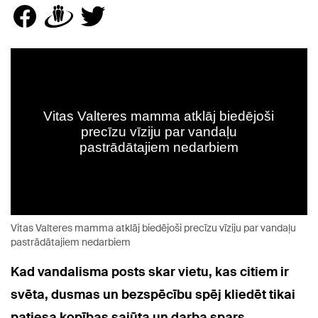
Vitas Valteres mamma atklāj biedējoši precīzu vīziju par vandaļu
pastrādātajiem nedarbiem
Kad vandalisma posts skar vietu, kas citiem ir
svēta, dusmas un bezspēcību spēj kliedēt tikai
patiesa kopības sajūta un darba spars.