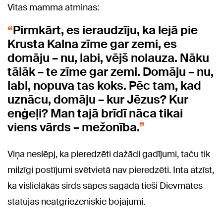
Vitas mamma atminas:
Pirmkārt, es ieraudzīju, ka lejā pie
Krusta Kalna zīme gar zemi, es
domāju – nu, labi, vējš nolauza. Nāku
tālāk – te zīme gar zemi. Domāju – nu,
labi, nopuva tas koks. Pēc tam, kad
uznācu, domāju – kur Jēzus? Kur
enģeļi? Man tajā brīdī nāca tikai
viens vārds – mežonība.
Viņa neslēpj, ka pieredzēti dažādi gadījumi, taču tik
milzīgi postījumi svētvietā nav pieredzēti. Inta atzīst,
ka vislielākās sirds sāpes sagādā tieši Dievmātes
statujas neatgriezeniskie bojājumi.