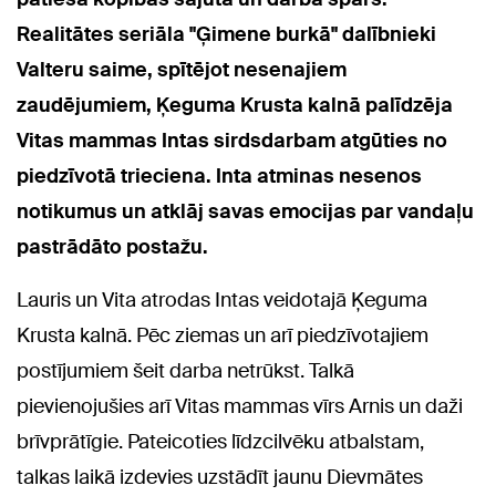
Realitātes seriāla "Ģimene burkā" dalībnieki
Valteru saime
, spītējot nesenajiem
zaudējumiem, Ķeguma Krusta kalnā
palīdzēja
Vitas mammas Intas sirdsdarbam atgūties no
piedzīvotā trieciena. Inta atminas nesenos
notikumus un atklāj savas emocijas par vandaļu
pastrādāto postažu.
Lauris un Vita atrodas Intas veidotajā Ķeguma
Krusta kalnā. Pēc ziemas un arī piedzīvotajiem
postījumiem šeit darba netrūkst. Talkā
pievienojušies arī Vitas mammas vīrs Arnis un daži
brīvprātīgie. Pateicoties līdzcilvēku atbalstam,
talkas laikā izdevies uzstādīt jaunu Dievmātes