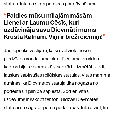
statuju. Inta no sirds pateicas par dāvinājumu:
Paldies mūsu mīļajām māsām –
Lienei ar Laumu Cēsīs, kuri
uzdāvināja savu Dievmāti mums
Krusta Kalnam. Viņi ir bieži ciemiņi!
Jau iepriekš vēstījām, ka šī svētvieta nesen
piedzīvoja vandalisma aktu. Pieejamajos video
kadros bija redzams, kā visapkārt ir izmētāti ziedi,
lauskās saplīsušas reliģiskās statujas. Vitas mamma
atminas, ka Dievmātes statuja tika nogāzta no
podesta un pilnībā saplēsta. Šodien Vitas
uzdevums ir sakopt teritoriju līdzās Dievmātes
statujai un sagrābt pērnā gada lapas. Inta atzīst, ka