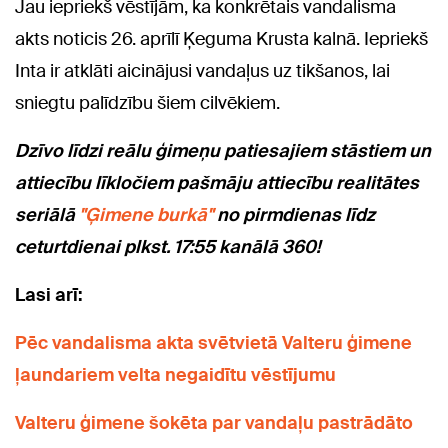
Jau iepriekš vēstījām, ka konkrētais vandalisma
akts noticis 26. aprīlī Ķeguma Krusta kalnā. Iepriekš
Inta ir atklāti aicinājusi vandaļus uz tikšanos, lai
sniegtu palīdzību šiem cilvēkiem.
Dzīvo līdzi reālu ģimeņu patiesajiem stāstiem un
attiecību līkločiem pašmāju attiecību realitātes
seriālā
"Ģimene burkā"
no pirmdienas līdz
ceturtdienai plkst. 17:55 kanālā 360!
Lasi arī:
Pēc vandalisma akta svētvietā Valteru ģimene
ļaundariem velta negaidītu vēstījumu
Valteru ģimene šokēta par vandaļu pastrādāto