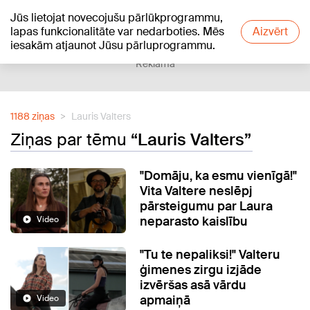
Jūs lietojat novecojušu pārlūkprogrammu,
+19
°C
lapas funkcionalitāte var nedarboties. Mēs
Aizvērt
iesakām atjaunot Jūsu pārluprogrammu.
Reklāma
1188 ziņas
Lauris Valters
Ziņas par tēmu
“Lauris Valters”
"Domāju, ka esmu vienīgā!"
Vita Valtere neslēpj
pārsteigumu par Laura
neparasto kaislību
Video
"Tu te nepaliksi!" Valteru
ģimenes zirgu izjāde
izvēršas asā vārdu
apmaiņā
Video