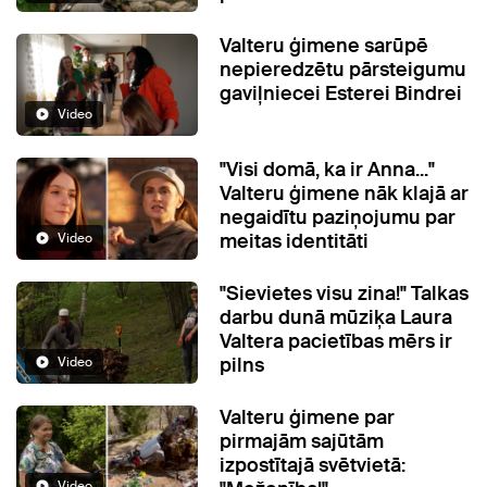
Valteru ģimene sarūpē
nepieredzētu pārsteigumu
gaviļniecei Esterei Bindrei
Video
"Visi domā, ka ir Anna..."
Valteru ģimene nāk klajā ar
negaidītu paziņojumu par
meitas identitāti
Video
"Sievietes visu zina!" Talkas
darbu dunā mūziķa Laura
Valtera pacietības mērs ir
pilns
Video
Valteru ģimene par
pirmajām sajūtām
izpostītajā svētvietā:
Video