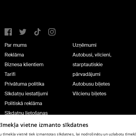
Par mums
Uzņēmumi
Reklāma
Autobusi, vilcieni,
Biznesa klientiem
starptautiskie
Tarifi
pārvadājumi
Privātuma politika
Autobusu biļetes
Sīkdatņu iestatījumi
Vilcienu biļetes
Politiskā reklāma
Sīkdatņu lietošanas
noteikumi
 tīmekļa vietne izmanto sīkdatnes
Komentāru pievienošana
 tīmekļa vietnē tiek izmantotas sīkdatnes, lai nodrošinātu un uzlabotu tīmek