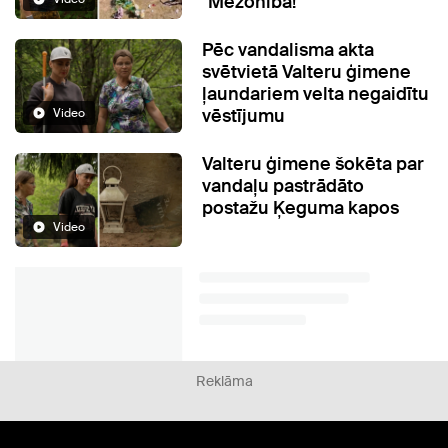
"Mežonība!"
Pēc vandalisma akta
svētvietā Valteru ģimene
ļaundariem velta negaidītu
vēstījumu
Video
Valteru ģimene šokēta par
vandaļu pastrādāto
postažu Ķeguma kapos
Video
Reklāma