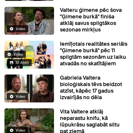
Valteru ģimene pēc šova
"Ģimene burkā" finiša
atklāj savus spilgtākos
sezonas mirkļus
Video
Iemīļotais realitātes seriāls
"Ģimene burkā" pēc 11
Video
spilgtām sezonām uz laiku
atvadās no skatītājiem
10 Attēli
Gabriela Valtera
bioloģiskais tēvs beidzot
atzīst, kāpēc 17 gadus
izvairījās no dēla
Video
Vita Valtere atklāj
neparastu knifu, kā
lūpukrāsu saglabāt siltu
pat ziemā
Video