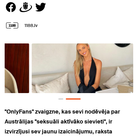
1188.lv
"OnlyFans" zvaigzne, kas sevi nodēvēja par
Austrālijas "seksuāli aktīvāko sievieti", ir
izvirzījusi sev jaunu izaicinājumu, raksta