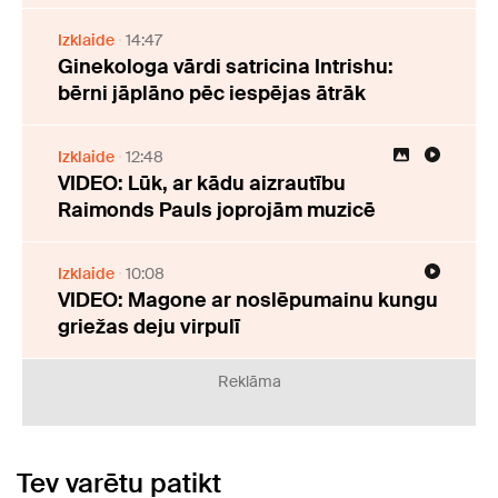
Izklaide
14:47
Ginekologa vārdi satricina Intrishu:
bērni jāplāno pēc iespējas ātrāk
Izklaide
12:48
VIDEO: Lūk, ar kādu aizrautību
Raimonds Pauls joprojām muzicē
Izklaide
10:08
VIDEO: Magone ar noslēpumainu kungu
griežas deju virpulī
Reklāma
Tev varētu patikt