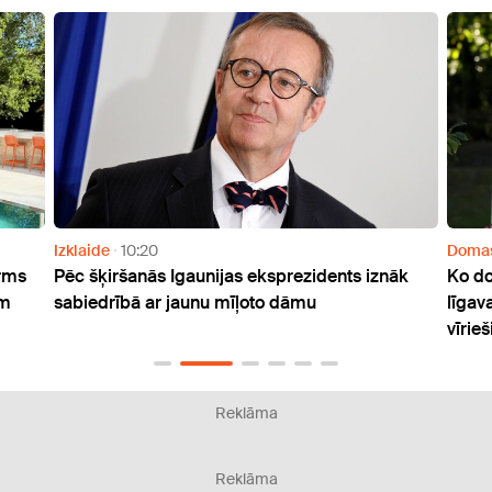
ide
10:20
Domas
18:45
šķiršanās Igaunijas eksprezidents iznāk
Ko domā pornozv
edrībā ar jaunu mīļoto dāmu
līgavainis par mī
vīriešiem pirms
Reklāma
Reklāma