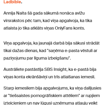
Ladbible
.
Annija Naita šā gada sākumā nonāca avīžu
virsrakstos pēc tam, kad viņa apgalvoja, ka tika
atlaista jo tika atklāts viņas OnlyFans konts.
Viņa apgalvoja, ka jaunajā darbā bija sākusi strādāt
tikai dažas dienas, kad "saņēma e-pasta vēstuli ar
paziņojumu par līguma izbeigšanu".
Austrāliete pastāstīja SBS Insight, ka e-pastā bija
viņas konta ekrānšāviņi un trīs atlaišanas iemesli.
Starp iemesliem bija apgalvojums, ka viņa dalījusies
ar "tiešsaistes pornogrāfiskiem attēliem" ar rupjiem
izteicieniem un nav lūgusi uzņēmuma atļauju veikt