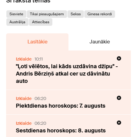
Šī raksta tēmas
Sieviete
Tikai pieaugušajiem
Sekss
Ginesa rekordi
Austrālija
Attiecības
Lasītākie
Jaunākie
Izklaide
10:11
"Ļoti vēlētos, lai kāds uzdāvina džipu" -
Andris Bērziņš atkal cer uz dāvinātu
auto
Izklaide
06:20
Piektdienas horoskops: 7. augusts
Izklaide
06:20
Sestdienas horoskops: 8. augusts