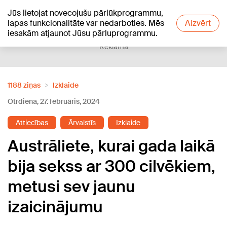
Jūs lietojat novecojušu pārlūkprogrammu,
+19
°C
lapas funkcionalitāte var nedarboties. Mēs
Aizvērt
iesakām atjaunot Jūsu pārluprogrammu.
Reklāma
1188 ziņas
Izklaide
Otrdiena, 27. februāris, 2024
Attiecības
Ārvalstīs
Izklaide
Austrāliete, kurai gada laikā
bija sekss ar 300 cilvēkiem,
metusi sev jaunu
izaicinājumu