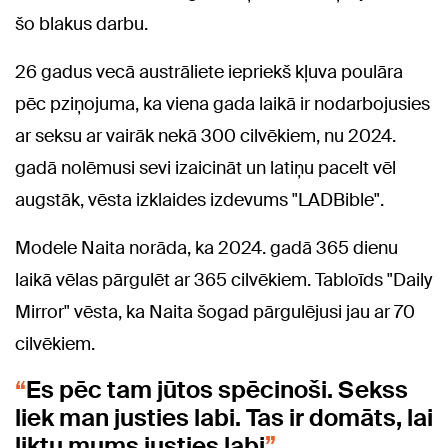
šo blakus darbu.
26 gadus vecā austrāliete iepriekš kļuva poulāra
pēc pziņojuma, ka viena gada laikā ir nodarbojusies
ar seksu ar vairāk nekā 300 cilvēkiem, nu 2024.
gadā nolēmusi sevi izaicināt un latiņu pacelt vēl
augstāk, vēsta izklaides izdevums "LADBible".
Modele Naita norāda, ka 2024. gadā 365 dienu
laikā vēlas pārgulēt ar 365 cilvēkiem. Tabloīds "Daily
Mirror" vēsta, ka Naita šogad pārgulējusi jau ar 70
cilvēkiem.
Es pēc tam jūtos spēcinoši. Sekss
liek man justies labi. Tas ir domāts, lai
liktu mums justies labi