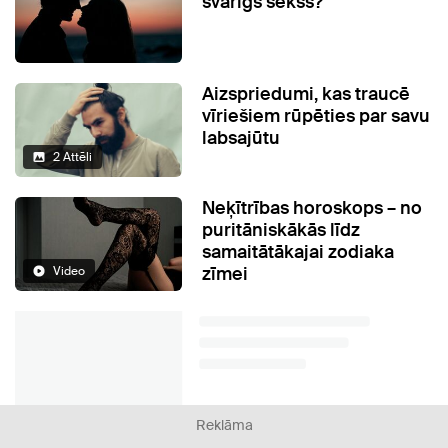
svarīgs sekss?
Aizspriedumi, kas traucē
vīriešiem rūpēties par savu
labsajūtu
2 Attēli
Neķītrības horoskops – no
puritāniskākās līdz
samaitātākajai zodiaka
zīmei
Video
Reklāma