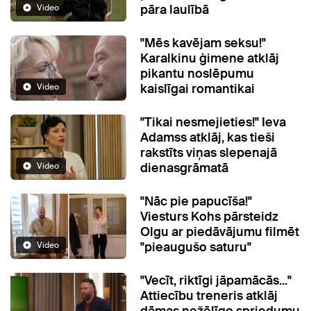
pāra laulībā
Video
"Mēs kavējam seksu!"
Karalkinu ģimene atklāj
pikantu noslēpumu
kaislīgai romantikai
Video
"Tikai nesmejieties!" Ieva
Adamss atklāj, kas tieši
rakstīts viņas slepenajā
dienasgrāmatā
Video
"Nāc pie papucīša!"
Viesturs Kohs pārsteidz
Olgu ar piedāvājumu filmēt
"pieaugušo saturu"
Video
"Vecīt, riktīgi jāpamācās..."
Attiecību treneris atklāj