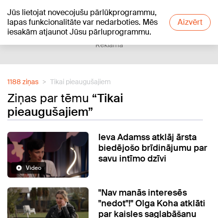
Jūs lietojat novecojušu pārlūkprogrammu,
+21
°C
lapas funkcionalitāte var nedarboties. Mēs
Aizvērt
iesakām atjaunot Jūsu pārluprogrammu.
Reklāma
1188 ziņas
Tikai pieaugušajiem
Ziņas par tēmu
“Tikai
pieaugušajiem”
Ieva Adamss atklāj ārsta
biedējošo brīdinājumu par
savu intīmo dzīvi
Video
"Nav manās interesēs
"nedot"!" Olga Koha atklāti
par kaisles saglabāšanu