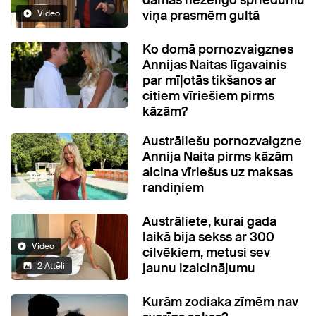
dāmas nežēlīgo spriedumu
viņa prasmēm gultā
Video
Ko domā pornozvaigznes
Annijas Naitas līgavainis
par mīļotās tikšanos ar
citiem vīriešiem pirms
kāzām?
Austrāliešu pornozvaigzne
Annija Naita pirms kāzām
aicina vīriešus uz maksas
randiņiem
Austrāliete, kurai gada
laikā bija sekss ar 300
Video
cilvēkiem, metusi sev
jaunu izaicinājumu
2 Attēli
Kurām zodiaka zīmēm nav