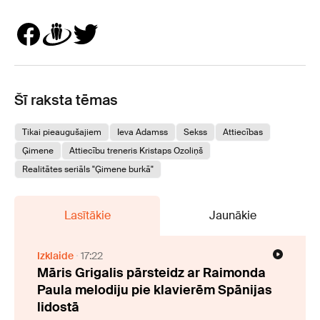
Šī raksta tēmas
Tikai pieaugušajiem
Ieva Adamss
Sekss
Attiecības
Ģimene
Attiecību treneris Kristaps Ozoliņš
Realitātes seriāls "Ģimene burkā"
Lasītākie
Jaunākie
Izklaide
17:22
Māris Grigalis pārsteidz ar Raimonda
Paula melodiju pie klavierēm Spānijas
lidostā