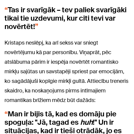
Tas ir svarīgāk – tev paliek svarīgāki
tikai tie uzdevumi, kur citi tevi var
novērtēt!
Kristaps neslēpj, ka arī sekss var sniegt
novērtējumu kā par personību. Viņaprāt, pēc
atslābuma pārim ir iespēja novērtēt romantisko
mirkļu sajūtas un savstapēji spriest par emocijām,
ko sagādājuši kopīgie mirkļi gultā. Attiecību treneris
skaidro, ka noskaņojums pirms intīmajiem
romantikas brīžiem mēdz būt dažāds:
Man ir bijis tā, kad es domāju pie
spoguļa: "Jā, tagad es
huh
!" Un ir
situācijas, kad ir tieši otrādāk, jo es