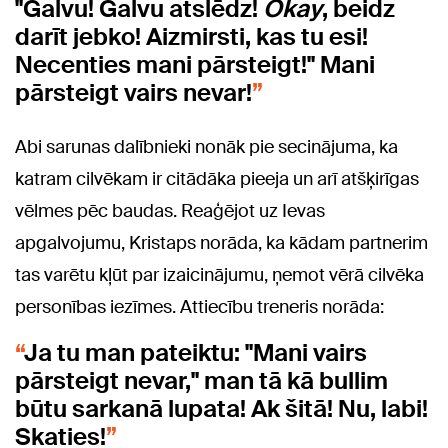
"Galvu! Galvu atslēdz!
Okay
, beidz
darīt jebko! Aizmirsti, kas tu esi!
Necenties mani pārsteigt!" Mani
pārsteigt vairs nevar!
Abi sarunas dalībnieki nonāk pie secinājuma, ka
katram cilvēkam ir citādāka pieeja un arī atšķirīgas
vēlmes pēc baudas. Reaģējot uz Ievas
apgalvojumu, Kristaps norāda, ka kādam partnerim
tas varētu kļūt par izaicinājumu, ņemot vērā cilvēka
personības iezīmes. Attiecību treneris norāda:
Ja tu man pateiktu: "Mani vairs
pārsteigt nevar," man tā kā bullim
būtu sarkanā lupata! Ak šitā! Nu, labi!
Skaties!