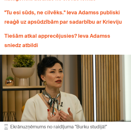
"Tu esi sūds, ne cilvēks." Ieva Adamss publiski
reaģē uz apsūdzībām par sadarbību ar Krieviju
Tiešām atkal apprecējusies? Ieva Adamss
sniedz atbildi
Ekrānuzņēmums no raidījuma "Burku studijā!"