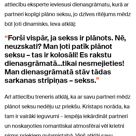
attiecību eksperte ieviesusi dienasgrāmatu, kurā ar
partneri kopīgi plāno seksu, jo dzīves ritējums mēdz
būt ļoti dinamisks. Ieva atklāj:
Forši vispār, ja sekss ir plānots. Nē,
neuzskati? Man ļoti patīk plānot
seksu – tas ir kolosāli! Es rakstu
dienasgrāmatā...tikai nesmejieties!
Man dienasgrāmatā stāv tādas
sarkanas strīpiņas – sekss.
Arī attiecību treneris atklāj, ka ar savu partneri mēdz
plānot seksu nedēļu uz priekšu. Kristaps norāda, ka
tam ir vairāki ieguvumi – iespēja iekārdināt partneri
un noskaņoties romantiskai atmosfērai vēl krietni
pirms priekiem guļamistabā. Viņš atklāj savu