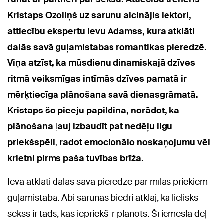
Kristaps Ozoliņš uz sarunu aicinājis lektori,
attiecību ekspertu Ievu Adamss, kura atklāti
dalās savā guļamistabas romantikas pieredzē.
Viņa atzīst, ka mūsdienu dinamiskajā dzīves
ritmā veiksmīgas intīmās dzīves pamatā ir
mērķtiecīga plānošana savā dienasgrāmatā.
Kristaps šo pieeju papildina, norādot, ka
plānošana ļauj izbaudīt pat nedēļu ilgu
priekšspēli, radot emocionālo noskaņojumu vēl
krietni pirms paša tuvības brīža.
Ieva atklāti dalās savā pieredzē par mīlas priekiem
guļamistabā. Abi sarunas biedri atklāj, ka lielisks
sekss ir tāds, kas iepriekš ir plānots. Šī iemesla dēļ