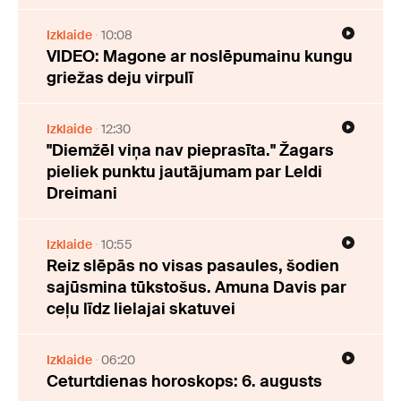
Izklaide
10:08
VIDEO: Magone ar noslēpumainu kungu
griežas deju virpulī
Izklaide
12:30
"Diemžēl viņa nav pieprasīta." Žagars
pieliek punktu jautājumam par Leldi
Dreimani
Izklaide
10:55
Reiz slēpās no visas pasaules, šodien
sajūsmina tūkstošus. Amuna Davis par
ceļu līdz lielajai skatuvei
Izklaide
06:20
Ceturtdienas horoskops: 6. augusts