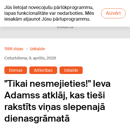
Jūs lietojat novecojušu pārlūkprogrammu,
+18
°C
lapas funkcionalitāte var nedarboties. Mēs
Aizvērt
iesakām atjaunot Jūsu pārluprogrammu.
Reklāma
1188 ziņas
Izklaide
Ceturtdiena, 9. aprīlis, 2026
Domas
Attiecības
Izklaide
"Tikai nesmejieties!" Ieva
Adamss atklāj, kas tieši
rakstīts viņas slepenajā
dienasgrāmatā