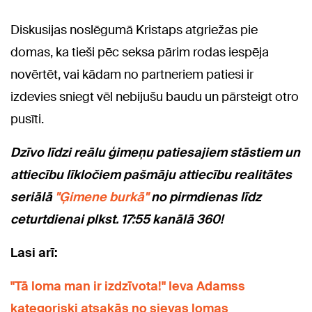
Diskusijas noslēgumā Kristaps atgriežas pie
domas, ka tieši pēc seksa pārim rodas iespēja
novērtēt, vai kādam no partneriem patiesi ir
izdevies sniegt vēl nebijušu baudu un pārsteigt otro
pusīti.
Dzīvo līdzi reālu ģimeņu patiesajiem stāstiem un
attiecību līkločiem pašmāju attiecību realitātes
seriālā
"Ģimene burkā"
no pirmdienas līdz
ceturtdienai plkst. 17:55 kanālā 360!
Lasi arī:
"Tā loma man ir izdzīvota!" Ieva Adamss
kategoriski atsakās no sievas lomas