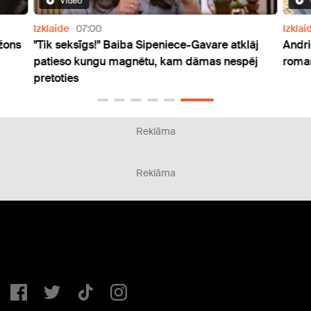
Video
Izklaide
07:00
Izklai
žons
"Tik seksīgs!" Baiba Sipeniece-Gavare atklāj
Andri
patieso kungu magnētu, kam dāmas nespēj
roman
pretoties
Reklāma
Reklāma