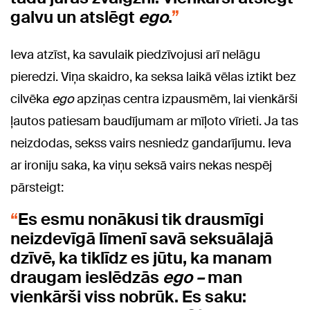
galvu un atslēgt
ego
.
Ieva atzīst, ka savulaik piedzīvojusi arī nelāgu
pieredzi. Viņa skaidro, ka seksa laikā vēlas iztikt bez
cilvēka
ego
apziņas centra izpausmēm, lai vienkārši
ļautos patiesam baudījumam ar mīļoto vīrieti. Ja tas
neizdodas, sekss vairs nesniedz gandarījumu. Ieva
ar ironiju saka, ka viņu seksā vairs nekas nespēj
pārsteigt:
Es esmu nonākusi tik drausmīgi
neizdevīgā līmenī savā seksuālajā
dzīvē, ka tiklīdz es jūtu, ka manam
draugam ieslēdzās
ego –
man
vienkārši viss nobrūk. Es saku: