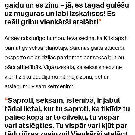
gaidu un es zinu – jā, es tagad gulēšu
uz muguras un labi izskatīšos! Es
reāli gribu vienkārši atslābt!
Ar sev raksturīgo humoru Ieva secina, ka Kristaps ir
pamatīgs seksa plānotājs. Sarunas gaitā attiecību
eksperte dalās dziļās pārdomās par seksa būtību
pāra attiecībās. Viņa uzskata, ka sekss sniedz ne
vien fizisku baudījumu intīmajā zonā, bet arī
atslābumu visam ķermenim:
Saproti, seksam, īstenībā, ir jābūt
tādai lietai, kur tu saproti, ka tiklīdz tu
paliec kopā ar to cilvēku, tu vispār
vari atslēgties. Tu vispār vari kļūt par
tādu jūras zvaigzni! Vienkārši atslēgt