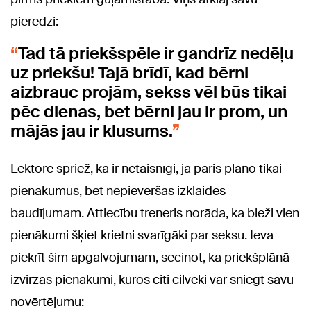
pieredzi:
Tad tā priekšspēle ir gandrīz nedēļu
uz priekšu! Tajā brīdī, kad bērni
aizbrauc projām, sekss vēl būs tikai
pēc dienas, bet bērni jau ir prom, un
mājās jau ir klusums.
Lektore spriež, ka ir netaisnīgi, ja pāris plāno tikai
pienākumus, bet nepievēršas izklaides
baudījumam. Attiecību treneris norāda, ka bieži vien
pienākumi šķiet krietni svarīgāki par seksu. Ieva
piekrīt šim apgalvojumam, secinot, ka priekšplānā
izvirzās pienākumi, kuros citi cilvēki var sniegt savu
novērtējumu: