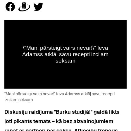
"Mani pārsteigt vairs nevar!" Ieva Adamss atklāj savu recepti
izcilam seksam
Diskusiju raidījuma "Burku studijā!" galdā likts
ļoti pikants temats – kā bez aizvainojumiem
runāt ar partneri par seksu. Attiecību treneris