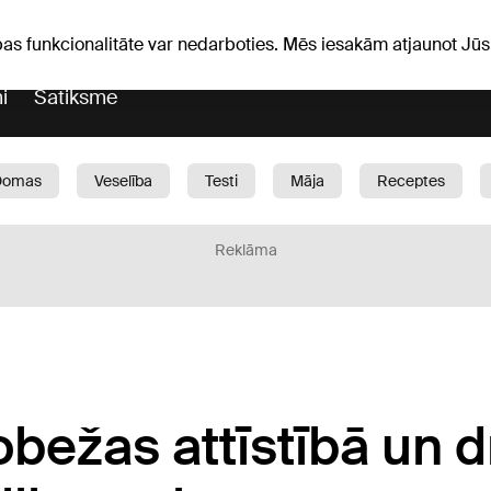
Laika ziņas
Horoskopi
vefa
pas funkcionalitāte var nedarboties. Mēs iesakām atjaunot J
i
Satiksme
Domas
Veselība
Testi
Māja
Receptes
Bērni
Auto
1188 play
Sports
Bizness
Reklāma
bežas attīstībā un d