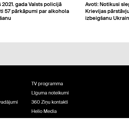
i: Notikusi slepena Eiropas un
Pāternieku robež
vijas pārstāvju tikšanās par kara
atjaunota robežko
igšanu Ukrainā
ieceļotājiem no Ba
TV programma
Līguma noteikumi
rvadājumi
360 Ziņu kontakti
Helio Media