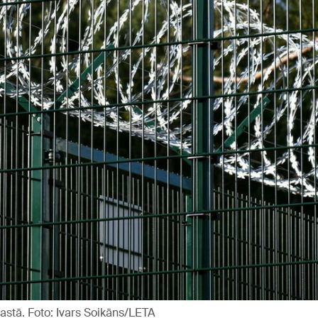
astā. Foto: Ivars Soikāns/LETA