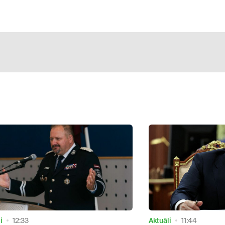
Video
i
11:44
Sabiedrība
21:33