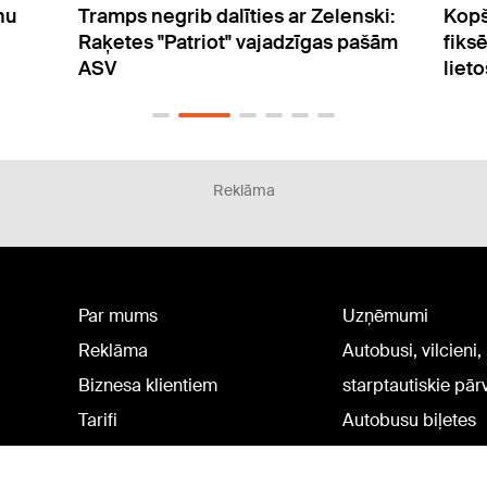
ski:
Kopš 2021. gada Valsts policijā
Avot
ašām
fiksēti 57 pārkāpumi par alkohola
Krie
lietošanu
izbe
Reklāma
Par mums
Uzņēmumi
Reklāma
Autobusi, vilcieni,
Biznesa klientiem
starptautiskie pā
Tarifi
Autobusu biļetes
Privātuma politika
Vilcienu biļetes