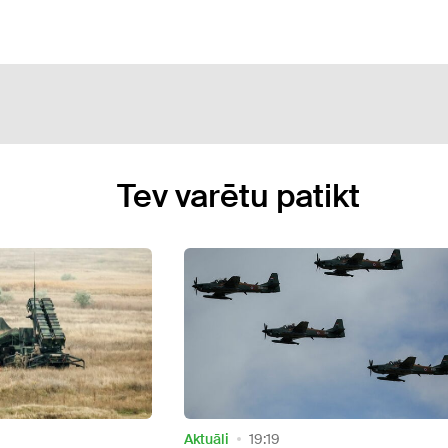
Tev varētu patikt
Ārvalstīs
08:21