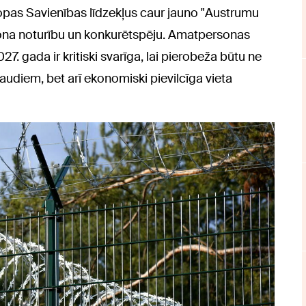
ropas Savienības līdzekļus caur jauno "Austrumu
ģiona noturību un konkurētspēju. Amatpersonas
7. gada ir kritiski svarīga, lai pierobeža būtu ne
raudiem, bet arī ekonomiski pievilcīga vieta