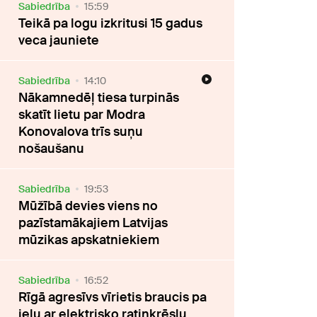
Sabiedrība
15:59
Teikā pa logu izkritusi 15 gadus
veca jauniete
Sabiedrība
14:10
Nākamnedēļ tiesa turpinās
skatīt lietu par Modra
Konovalova trīs suņu
nošaušanu
Sabiedrība
19:53
Mūžībā devies viens no
pazīstamākajiem Latvijas
mūzikas apskatniekiem
Sabiedrība
16:52
Rīgā agresīvs vīrietis braucis pa
ielu ar elektrisko ratiņkrēslu