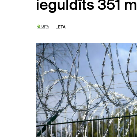
ieguldīts 351 m
LETA