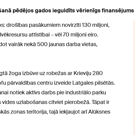
anā pēdējos gados ieguldīts vērienīgs finansējums –
enos: drošības pasākumiem novirzīti 130 miljoni,
ēkresursu attīstībai – vēl 70 miljoni eiro.
idot vairāk nekā 500 jaunas darba vietas,
gtā žoga izbūve uz robežas ar Krieviju 280
fu pārvaldības centru izveide Latgales pilsētās.
šanai notiek aktīvs darbs pie industriālo parku
vides uzlabošanas citviet pierobežā. Tāpat ir
s zonas teritorija, tajā iekļaujot arī Alūksnes