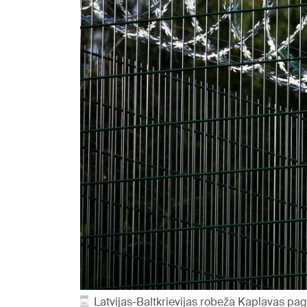
Latvijas-Baltkrievijas robeža Kaplavas pag