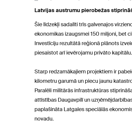
Latvijas austrumu pierobežas stiprināš
Šie līdzekļi sadalīti trīs galvenajos virzi
ekonomikas izaugsmei 150 miljoni, bet cilv
Investīciju rezultātā reģionā plānots izve
piesaistot arī ievērojamu privāto kapitālu.
Starp redzamākajiem projektiem ir pabei
kilometru garumā un piecu jaunu katastro
Paralēli militārās infrastruktūras stiprinā
attīstības Daugavpilī un uzņēmējdarbības 
paplašināta Latgales speciālās ekonomiskā
novadu.