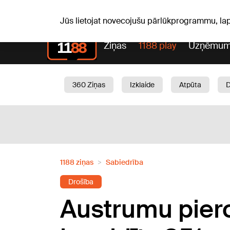
Sv, 09.08.2026.
+22
°C
Genoveva, Madara, Geno
Jūs lietojat novecojušu pārlūkprogrammu, la
Ziņas
1188 play
Uzņēmum
360 Ziņas
Izklaide
Atpūta
Aktuāli
Satiksme
Skaistumam
1188 ziņas
Sabiedrība
Drošība
Austrumu piero