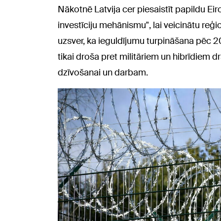
Nākotnē Latvija cer piesaistīt papildu Ei
investīciju mehānismu", lai veicinātu re
uzsver, ka ieguldījumu turpināšana pēc 202
tikai droša pret militāriem un hibrīdiem d
dzīvošanai un darbam.