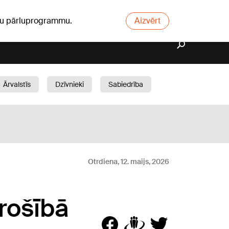
ūsu pārluprogrammu.
Aizvērt
Ārvalstīs
Dzīvnieki
Sabiedrība
Dārzs
Otrdiena, 12. maijs, 2026
rošībā