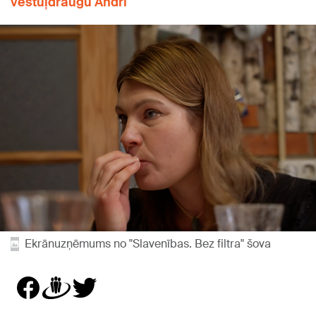
vēstuļdraugu Andri
Ekrānuzņēmums no "Slavenības. Bez filtra" šova