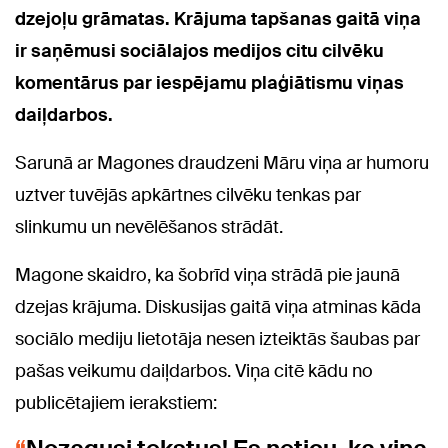
dzejoļu grāmatas. Krājuma tapšanas gaitā viņa
ir saņēmusi
sociālajos medijos
citu cilvēku
komentārus par iespējamu plaģiātismu viņas
daiļdarbos.
Sarunā ar Magones draudzeni Māru viņa ar humoru
uztver tuvējās apkārtnes cilvēku tenkas par
slinkumu un nevēlēšanos strādāt.
Magone skaidro, ka šobrīd viņa strādā pie jaunā
dzejas krājuma. Diskusijas gaitā viņa atminas kāda
sociālo mediju lietotāja nesen izteiktās šaubas par
pašas veikumu daiļdarbos. Viņa citē kādu no
publicētajiem ierakstiem: