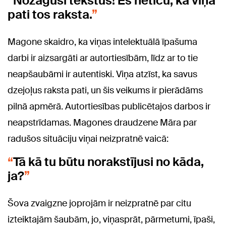
Nozagusi tekstus! Es neticu, ka viņa
pati tos raksta.
Magone skaidro, ka viņas intelektuālā īpašuma
darbi ir aizsargāti ar autortiesībām, līdz ar to tie
neapšaubāmi ir autentiski. Viņa atzīst, ka savus
dzejoļus raksta pati, un šis veikums ir pierādāms
pilnā apmērā. Autortiesības publicētajos darbos ir
neapstrīdamas. Magones draudzene Māra par
radušos situāciju viņai neizpratnē vaicā:
Tā kā tu būtu norakstījusi no kāda,
ja?
Šova zvaigzne joprojām ir neizpratnē par citu
izteiktajām šaubām, jo, viņasprāt, pārmetumi, īpaši,