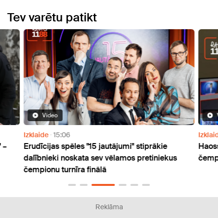
Tev varētu patikt
Video
Izklaide
15:06
Izklai
 –
Erudīcijas spēles "15 jautājumi" stiprākie
Haoss
dalībnieki noskata sev vēlamos pretiniekus
čempi
čempionu turnīra finālā
Reklāma