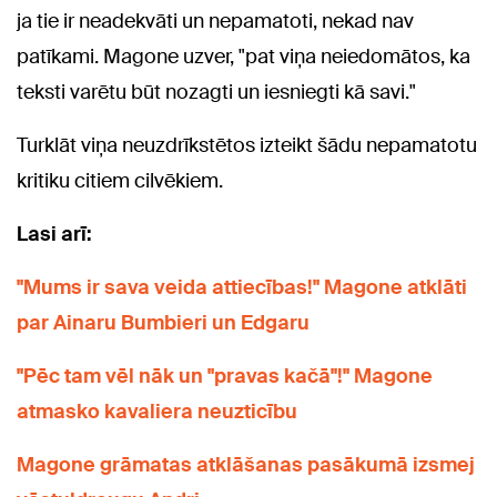
ja tie ir neadekvāti un nepamatoti, nekad nav
patīkami. Magone uzver, "pat viņa neiedomātos, ka
teksti varētu būt nozagti un iesniegti kā savi."
Turklāt viņa neuzdrīkstētos izteikt šādu nepamatotu
kritiku citiem cilvēkiem.
Lasi arī:
"Mums ir sava veida attiecības!" Magone atklāti
par Ainaru Bumbieri un Edgaru
"Pēc tam vēl nāk un "pravas kačā"!" Magone
atmasko kavaliera neuzticību
Magone grāmatas atklāšanas pasākumā izsmej