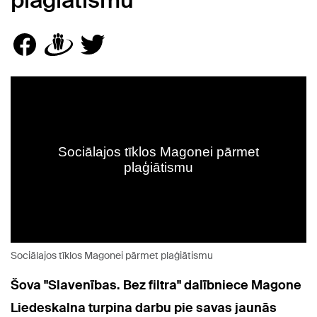
plaģiātismu
Sociālajos tīklos Magonei pārmet plaģiātismu
Šova "Slavenības. Bez filtra" dalībniece Magone
Liedeskalna turpina darbu pie savas jaunās