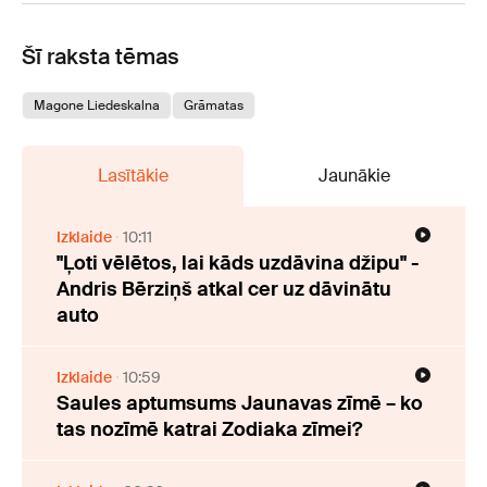
Šī raksta tēmas
Magone Liedeskalna
Grāmatas
Lasītākie
Jaunākie
Izklaide
10:11
"Ļoti vēlētos, lai kāds uzdāvina džipu" -
Andris Bērziņš atkal cer uz dāvinātu
auto
Izklaide
10:59
Saules aptumsums Jaunavas zīmē – ko
tas nozīmē katrai Zodiaka zīmei?