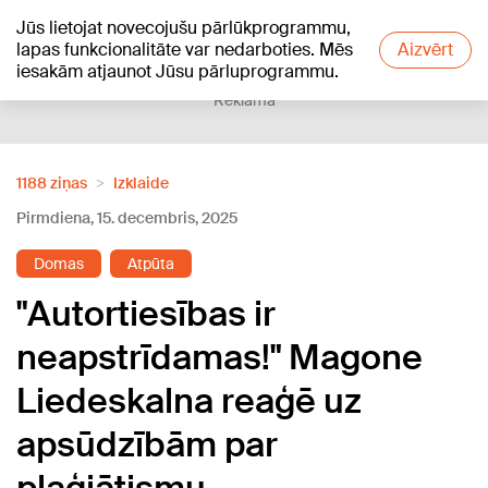
Jūs lietojat novecojušu pārlūkprogrammu,
+11
°C
lapas funkcionalitāte var nedarboties. Mēs
Aizvērt
iesakām atjaunot Jūsu pārluprogrammu.
Reklāma
1188 ziņas
Izklaide
Pirmdiena, 15. decembris, 2025
Domas
Atpūta
"Autortiesības ir
neapstrīdamas!" Magone
Liedeskalna reaģē uz
apsūdzībām par