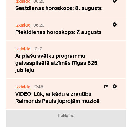
Izklaide
06:20
Sestdienas horoskops: 8. augusts
Izklaide
06:20
Piektdienas horoskops: 7. augusts
Izklaide
10:12
Ar plašu svētku programmu
galvaspilsētā atzīmēs Rīgas 825.
jubileju
Izklaide
12:48
VIDEO: Lūk, ar kādu aizrautību
Raimonds Pauls joprojām muzicē
Reklāma