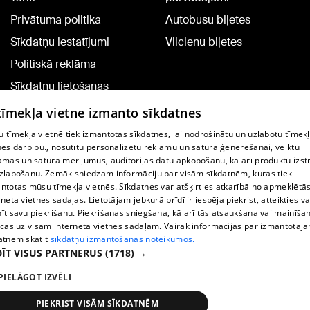
Privātuma politika
Autobusu biļetes
Sīkdatņu iestatījumi
Vilcienu biļetes
Politiskā reklāma
Sīkdatņu lietošanas
noteikumi
 tīmekļa vietne izmanto sīkdatnes
Komentāru pievienošana
 tīmekļa vietnē tiek izmantotas sīkdatnes, lai nodrošinātu un uzlabotu tīmek
nes darbību., nosūtītu personalizētu reklāmu un satura ģenerēšanai, veiktu
āmas un satura mērījumus, auditorijas datu apkopošanu, kā arī produktu izst
TV programma
zlabošanu. Zemāk sniedzam informāciju par visām sīkdatnēm, kuras tiek
Līguma noteikumi
ntotas mūsu tīmekļa vietnēs. Sīkdatnes var atšķirties atkarībā no apmeklētā
rneta vietnes sadaļas. Lietotājam jebkurā brīdī ir iespēja piekrist, atteikties va
360 Ziņu kontakti
īt savu piekrišanu. Piekrišanas sniegšana, kā arī tās atsaukšana vai mainīša
ecas uz visām interneta vietnes sadaļām. Vairāk informācijas par izmantotaj
Helio Media
atnēm skatīt
sīkdatņu izmantošanas noteikumos.
ĪT VISUS PARTNERUS
(1718) →
Portāla palīdzības dienests: e-pasts -
info@1188.lv
PIELĀGOT IZVĒLI
Copyright © 2004-2026 SIA HELIO MEDIA.
All rights reserved.
PIEKRIST VISĀM SĪKDATNĒM