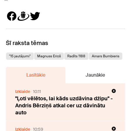
Šī raksta tēmas
"15 jautājumi"
Magnuss Eriņš
Radīts 1188
Ainars Bumbieris
Lasītākie
Jaunākie
Izklaide
10:11
"Ļoti vēlētos, lai kāds uzdāvina džipu" -
Andris Bērziņš atkal cer uz dāvinātu
auto
Izklaide
10:59