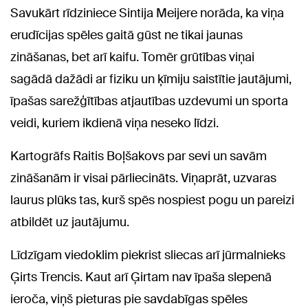
Savukārt rīdziniece Sintija Meijere norāda, ka viņa
erudīcijas spēles gaitā gūst ne tikai jaunas
zināšanas, bet arī
kaifu. Tomēr grūtības viņai
sagādā dažādi ar fiziku un ķīmiju saistītie jautājumi,
īpašas sarežģītības atjautības uzdevumi un sporta
veidi, kuriem ikdienā viņa neseko līdzi.
Kartogrāfs Raitis Boļšakovs par sevi un savām
zināšanām ir visai pārliecināts. Viņaprāt, uzvaras
laurus plūks tas, kurš spēs nospiest pogu un pareizi
atbildēt uz jautājumu.
Līdzīgam viedoklim piekrist sliecas arī jūrmalnieks
Ģirts Trencis. Kaut arī Ģirtam nav īpaša slepenā
ieroča, viņš pieturas pie savdabīgas spēles