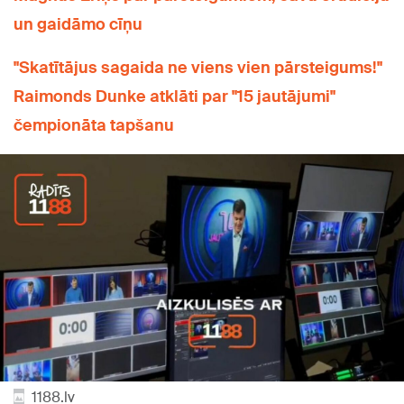
un gaidāmo cīņu
"Skatītājus sagaida ne viens vien pārsteigums!"
Raimonds Dunke atklāti par "15 jautājumi"
čempionāta tapšanu
1188.lv