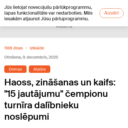
Jūs lietojat novecojušu pārlūkprogrammu,
+19
°C
lapas funkcionalitāte var nedarboties. Mēs
Aizvērt
iesakām atjaunot Jūsu pārluprogrammu.
Reklāma
1188 ziņas
Izklaide
Otrdiena, 9. decembris, 2025
Domas
Atpūta
Haoss, zināšanas un kaifs:
"15 jautājumu" čempionu
turnīra dalībnieku
noslēpumi