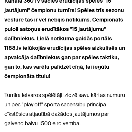
Kanālā 360TV sācies erudīcijas spēles "15
jautājumi" čempionu turnīrs! Spēles trīs sezonu
vēsturē tas ir vēl nebijis notikums. Čempionāts
pulcē astoņus erudītākos "15 jautājumu"
dalībniekus. Lielā notikuma gaidās portāls
1188.lv ielūkojās erudīcijas spēles aizkulisēs un
apvaicāja dalībniekus gan par spēles taktiku,
gan to, kas varētu palīdzēt cīņā, lai iegūtu
čempionāta titulu!
Turnīra ietvaros spēlētāji izlozē savu kārtas numuru
un pēc "play off" sporta sacensību principa
cīkstēsies atjautībā dažādos jautājumos par
galveno balvu 1500 eiro vērtībā.