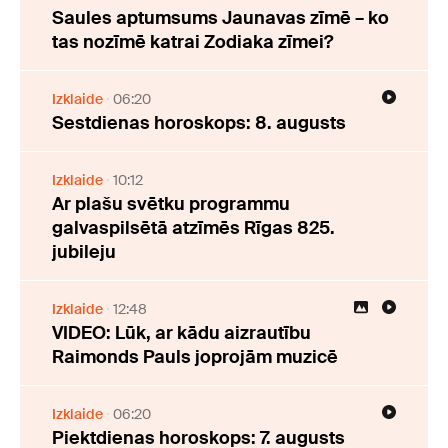
Saules aptumsums Jaunavas zīmē – ko
tas nozīmē katrai Zodiaka zīmei?
Izklaide
06:20
Sestdienas horoskops: 8. augusts
Izklaide
10:12
Ar plašu svētku programmu
galvaspilsētā atzīmēs Rīgas 825.
jubileju
Izklaide
12:48
VIDEO: Lūk, ar kādu aizrautību
Raimonds Pauls joprojām muzicē
Izklaide
06:20
Piektdienas horoskops: 7. augusts