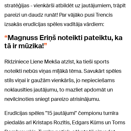
stratēģijas - vienkārši atbildēt uz jautājumiem,
trāpīt
pareizi un daudz runāt! Par vājāko pusi Trencis
izsakās erudīcijas spēles vadītāja vārdiem:
Magnuss Eriņš noteikti pateiktu, ka
tā ir mūzika!
Rīdziniece Liene Mekša atzīst, ka tieši sports
noteikti nebūs viņas mīļākā tēma. Savukārt spēles
stils viņai ir gaužām vienkāršs, jo nepieciešams
noklausīties jautājumu, to mazliet apdomāt un
nevilcinoties sniegt pareizo atrisinājumu.
Erudīcijas spēles "15 jautājumi" čempionu turnīra
piedalās arī Kristaps Rozītis, Edgars Kūms un Toms