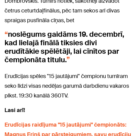
Dombrovskis. Turnīrs notiek, sākotnēji aizvadot
četrus ceturtdaļfinālus, pēc tam sekos arī divas
spraigas pusfināla cīņas, bet
noslēgums gaidāms 19. decembrī,
kad lielajā finālā tiksies divi
erudītākie spēlētāji, lai cīnītos par
čempionāta titulu.
Erudīcijas spēles "15 jautājumi" čempionu turnīram
seko līdzi visas nedēļas garumā darbdienu vakaros
plkst.
19:30
kanālā
360TV.
Lasi arī!
Erudīcijas raidījuma "15 jautājumi" čempionāts:
Magnus Eriņš par pārsteigumiem, savu erudīciju