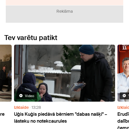
Reklāma
Tev varētu patikt
Video
Izklaide
13:28
Izklai
ere
Uģis Kuģis piedāvā bērniem "dabas našķi" –
Erudī
lāsteku no notekcaurules
dalīb
čempi