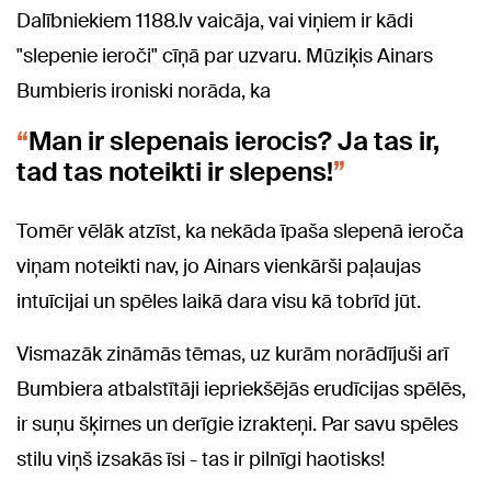
Dalībniekiem 1188.lv vaicāja, vai viņiem ir kādi
"slepenie ieroči" cīņā par uzvaru. Mūziķis Ainars
Bumbieris ironiski norāda, ka
Man ir slepenais ierocis? Ja tas ir,
tad tas noteikti ir slepens!
Tomēr vēlāk atzīst, ka nekāda īpaša slepenā ieroča
viņam noteikti nav, jo Ainars vienkārši paļaujas
intuīcijai un spēles laikā dara visu kā tobrīd jūt.
Vismazāk zināmās tēmas, uz kurām norādījuši arī
Bumbiera atbalstītāji iepriekšējās erudīcijas spēlēs,
ir suņu šķirnes un derīgie izrakteņi. Par savu spēles
stilu viņš izsakās īsi - tas ir pilnīgi haotisks!