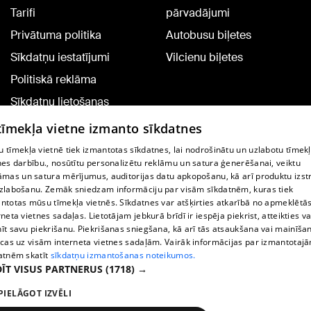
Tarifi
pārvadājumi
Privātuma politika
Autobusu biļetes
Sīkdatņu iestatījumi
Vilcienu biļetes
Politiskā reklāma
Sīkdatņu lietošanas
noteikumi
 tīmekļa vietne izmanto sīkdatnes
Komentāru pievienošana
 tīmekļa vietnē tiek izmantotas sīkdatnes, lai nodrošinātu un uzlabotu tīmek
nes darbību., nosūtītu personalizētu reklāmu un satura ģenerēšanai, veiktu
āmas un satura mērījumus, auditorijas datu apkopošanu, kā arī produktu izst
TV programma
zlabošanu. Zemāk sniedzam informāciju par visām sīkdatnēm, kuras tiek
Līguma noteikumi
ntotas mūsu tīmekļa vietnēs. Sīkdatnes var atšķirties atkarībā no apmeklētā
rneta vietnes sadaļas. Lietotājam jebkurā brīdī ir iespēja piekrist, atteikties va
360 Ziņu kontakti
īt savu piekrišanu. Piekrišanas sniegšana, kā arī tās atsaukšana vai mainīša
ecas uz visām interneta vietnes sadaļām. Vairāk informācijas par izmantotaj
Helio Media
atnēm skatīt
sīkdatņu izmantošanas noteikumos.
ĪT VISUS PARTNERUS
(1718) →
Portāla palīdzības dienests: e-pasts -
info@1188.lv
PIELĀGOT IZVĒLI
Copyright © 2004-2026 SIA HELIO MEDIA.