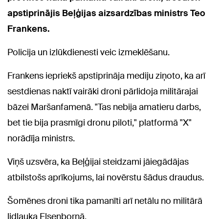
apstiprinājis Beļģijas aizsardzības ministrs Teo
Frankens.
Policija un izlūkdienesti veic izmeklēšanu.
Frankens iepriekš apstiprināja mediju ziņoto, ka arī
sestdienas naktī vairāki droni pārlidoja militārajai
bāzei Maršanfamenā. "Tas nebija amatieru darbs,
bet tie bija prasmīgi dronu piloti," platformā "X"
norādīja ministrs.
Viņš uzsvēra, ka Beļģijai steidzami jāiegādājas
atbilstošs aprīkojums, lai novērstu šādus draudus.
Šomēnes droni tika pamanīti arī netālu no militārā
lidlauka Elsenbornā.