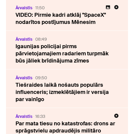
Ārvalstīs
11:50
VIDEO: Pirmie kadri atklāj "SpaceX"
nodarītos postījumus Mēnesim
Ārvalstīs
08:49
Igaunijas policijai pirms
pārvietojamajiem radariem turpmāk
būs jāliek brīdinājuma zīmes
Ārvalstīs
09:50
Tiešraides laikā nošauts populārs
influenceris; izmeklētājiem ir versija
par vainīgo
Ārvalstīs
16:33
Par mata tiesu no katastrofas: drons ar
sprāgstvielu apdraudējis militāro