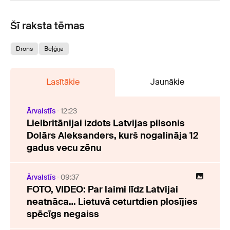
Šī raksta tēmas
Drons
Beļģija
Lasītākie
Jaunākie
Ārvalstīs
12:23
Lielbritānijai izdots Latvijas pilsonis
Dolārs Aleksanders, kurš nogalināja 12
gadus vecu zēnu
Ārvalstīs
09:37
FOTO, VIDEO: Par laimi līdz Latvijai
neatnāca… Lietuvā ceturtdien plosījies
spēcīgs negaiss