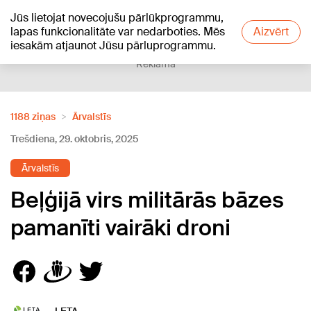
Jūs lietojat novecojušu pārlūkprogrammu,
+20
°C
lapas funkcionalitāte var nedarboties. Mēs
Aizvērt
iesakām atjaunot Jūsu pārluprogrammu.
Reklāma
1188 ziņas
Ārvalstīs
Trešdiena, 29. oktobris, 2025
Ārvalstīs
Beļģijā virs militārās bāzes
pamanīti vairāki droni