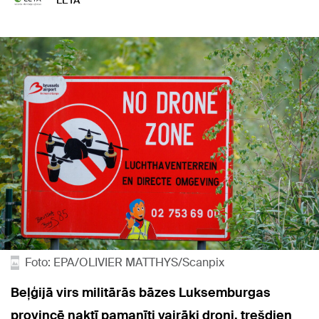
LETA
Foto: EPA/OLIVIER MATTHYS/Scanpix
Beļģijā virs militārās bāzes Luksemburgas
provincē naktī pamanīti vairāki droni, trešdien