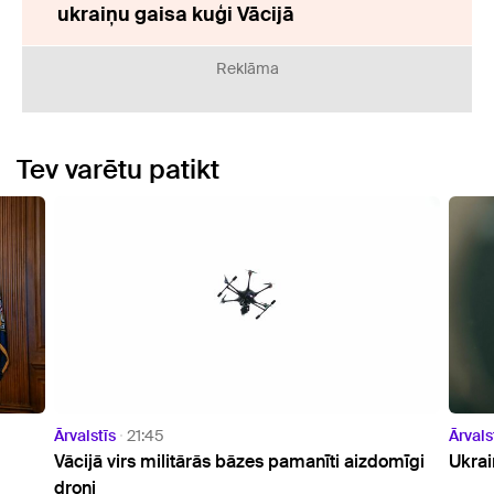
ukraiņu gaisa kuģi Vācijā
Reklāma
Tev varētu patikt
Ārvalstīs
20:23
Ārva
domīgi
Ukrainas prezidents ieradies vizītē Serbijā
ASV
bal