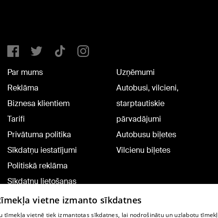
Par mums
Uzņēmumi
Reklāma
Autobusi, vilcieni,
Biznesa klientiem
starptautiskie
Tarifi
pārvadājumi
Privātuma politika
Autobusu biļetes
Sīkdatņu iestatījumi
Vilcienu biļetes
Politiskā reklāma
Sīkdatņu lietošanas
noteikumi
 tīmekļa vietne izmanto sīkdatnes
Komentāru pievienošana
 tīmekļa vietnē tiek izmantotas sīkdatnes, lai nodrošinātu un uzlabotu tīmek