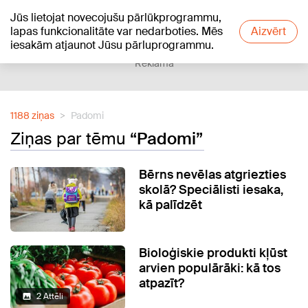
Jūs lietojat novecojušu pārlūkprogrammu,
+21
°C
lapas funkcionalitāte var nedarboties. Mēs
Aizvērt
iesakām atjaunot Jūsu pārluprogrammu.
Reklāma
1188 ziņas
Padomi
Ziņas par tēmu
“Padomi”
Bērns nevēlas atgriezties
skolā? Speciālisti iesaka,
kā palīdzēt
Bioloģiskie produkti kļūst
arvien populārāki: kā tos
atpazīt?
2 Attēli