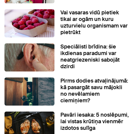
Vai vasaras vidū pietiek
tikai ar ogām un kuru
uzturvielu organismam var
pietrūkt
Speciālisti brīdina: šie
ikdienas paradumi var
neatgriezeniski sabojāt
dzirdi
Pirms dodies atvaļinājumā:
kā pasargāt savu mājokli
no nevēlamiem
ciemiņiem?
Pavāri iesaka: 5 noslēpumi,
lai vistas krūtiņa vienmēr
izdotos sulīga