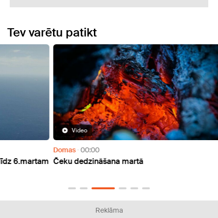
Tev varētu patikt
Video
Domas
00:00
Doma
artam
Čeku dedzināšana martā
Čeku 
Reklāma