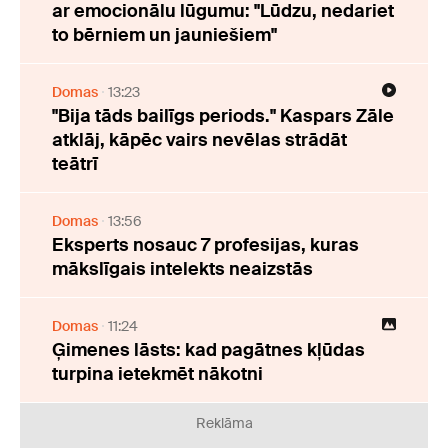
ar emocionālu lūgumu: "Lūdzu, nedariet
to bērniem un jauniešiem"
Domas
13:23
"Bija tāds bailīgs periods." Kaspars Zāle
atklāj, kāpēc vairs nevēlas strādāt
teātrī
Domas
13:56
Eksperts nosauc 7 profesijas, kuras
mākslīgais intelekts neaizstās
Domas
11:24
Ģimenes lāsts: kad pagātnes kļūdas
turpina ietekmēt nākotni
Reklāma