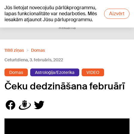
Jūs lietojat novecojušu pārlūkprogrammu,
+12
°C
lapas funkcionalitāte var nedarboties. Mēs
Aizvērt
iesakām atjaunot Jūsu pārluprogrammu.
Reklāma
1188 ziņas
Domas
Ceturtdiena, 3. februāris, 2022
Domas
Astroloģija/Ezoterika
VIDEO
Čeku dedzināšana februārī