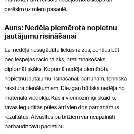
cerēsim uz mieru pasaulē.
Auns: Nedēļa piemērota nopietnu
jautājumu risināšanai
Lai nedēļa nesagādātu liekas raizes, centies būt
pēc iespējas racionālāks, pretimnākošāks,
diplomātiskāks. Kopumā nedēļa piemērota
nopietnu jautājumu risināšanai, pārrunām, tehniska
rakstura pienākumiem. Diezgan būtiska nedēļa no
materiālā viedokļa. Kas ir viennozīmīgi skaidrs,
tavas ieguldītās pūles ātri vien dos pamanāmus
rezultātus. Atvasītes pa brīžiem var neapzināti
pārbaudīt tavu pacietību.