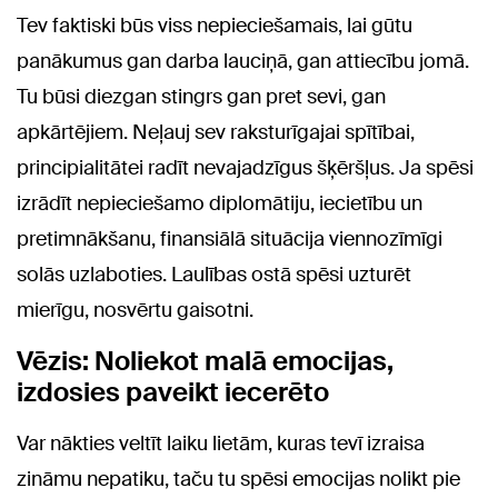
Tev faktiski būs viss nepieciešamais, lai gūtu
panākumus gan darba lauciņā, gan attiecību jomā.
Tu būsi diezgan stingrs gan pret sevi, gan
apkārtējiem. Neļauj sev raksturīgajai spītībai,
principialitātei radīt nevajadzīgus šķēršļus. Ja spēsi
izrādīt nepieciešamo diplomātiju, iecietību un
pretimnākšanu, finansiālā situācija viennozīmīgi
solās uzlaboties. Laulības ostā spēsi uzturēt
mierīgu, nosvērtu gaisotni.
Vēzis: Noliekot malā emocijas,
izdosies paveikt iecerēto
Var nākties veltīt laiku lietām, kuras tevī izraisa
zināmu nepatiku, taču tu spēsi emocijas nolikt pie