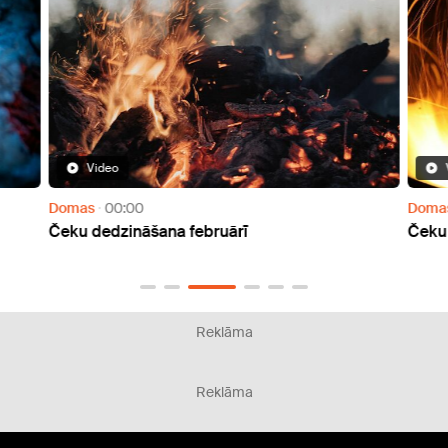
eo
Video
00:00
Domas
00:04
dzināšana februārī
Čeku dedzināšana j
Reklāma
Reklāma