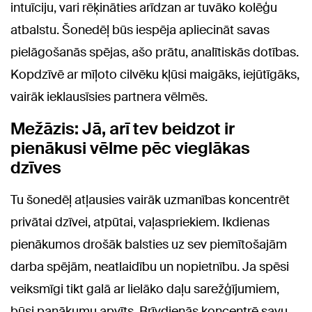
intuīciju, vari rēķināties arīdzan ar tuvāko kolēģu
atbalstu. Šonedēļ būs iespēja apliecināt savas
pielāgošanās spējas, ašo prātu, analītiskās dotības.
Kopdzīvē ar mīļoto cilvēku kļūsi maigāks, iejūtīgāks,
vairāk ieklausīsies partnera vēlmēs.
Mežāzis: Jā, arī tev beidzot ir
pienākusi vēlme pēc vieglākas
dzīves
Tu šonedēļ atļausies vairāk uzmanības koncentrēt
privātai dzīvei, atpūtai, vaļaspriekiem. Ikdienas
pienākumos drošāk balsties uz sev piemītošajām
darba spējām, neatlaidību un nopietnību. Ja spēsi
veiksmīgi tikt galā ar lielāko daļu sarežģījumiem,
būsi panākumu apvīts. Brīvdienās koncentrē savu