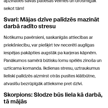
apzināties savas patiesās vēlmes un drosmīgāk
sekot tām!
Svari: Mājas dzīve palīdzēs mazināt
darbā radīto stresu
Notikumu pavērsieni, saskanīgās attiecības ar
priekšniecību, var piešķirt tev necerēti auglīgas
iespējas pakāpties augstāk pa karjeras kāpnēm.
Panākumos samērā būtisku lomu spēlēs zinoša un
uzticama komanda. Ikdienas stresu, uztraukumus
lieliski palīdzēs aizmirst otrās pusītes klātbūtne,
atvasīšu bezrūpīgāk attieksme pret dzīvi.
Skorpions: Slodze būs liela kā darbā,
tā mājās