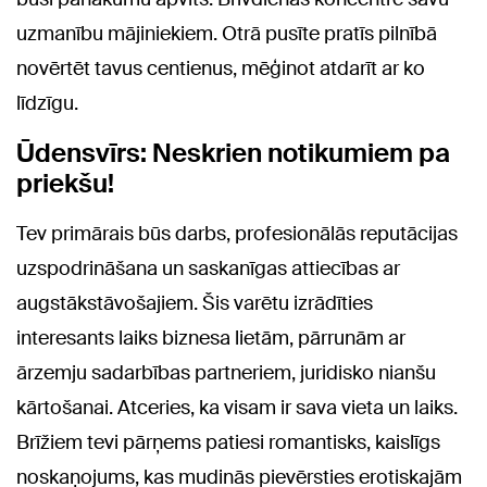
uzmanību mājiniekiem. Otrā pusīte pratīs pilnībā
novērtēt tavus centienus, mēģinot atdarīt ar ko
līdzīgu.
Ūdensvīrs: Neskrien notikumiem pa
priekšu!
Tev primārais būs darbs, profesionālās reputācijas
uzspodrināšana un saskanīgas attiecības ar
augstākstāvošajiem. Šis varētu izrādīties
interesants laiks biznesa lietām, pārrunām ar
ārzemju sadarbības partneriem, juridisko nianšu
kārtošanai. Atceries, ka visam ir sava vieta un laiks.
Brīžiem tevi pārņems patiesi romantisks, kaislīgs
noskaņojums, kas mudinās pievērsties erotiskajām