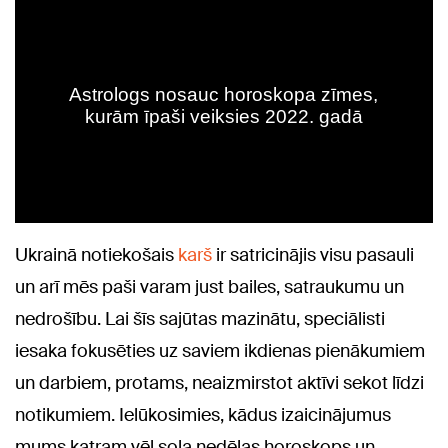
Ukrainā notiekošais
karš
ir satricinājis visu pasauli
un arī mēs paši varam just bailes, satraukumu un
nedrošību. Lai šīs sajūtas mazinātu, speciālisti
iesaka fokusēties uz saviem ikdienas pienākumiem
un darbiem, protams, neaizmirstot aktīvi sekot līdzi
notikumiem. Ielūkosimies, kādus izaicinājumus
mums katram vēl sola nedēļas horoskops un