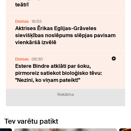
teātrī
Domas
16:55
Aktrises Ērikas Eglijas-Grāveles
sievišķības noslēpums slēpjas pavisam
vienkāršā izvēlē
Domas
06:30
Estere Bindre atklāti par šoku,
pirmoreiz satiekot bioloģisko tēvu:
"Nezini, ko viņam pateikt!"
Reklāma
Tev varētu patikt