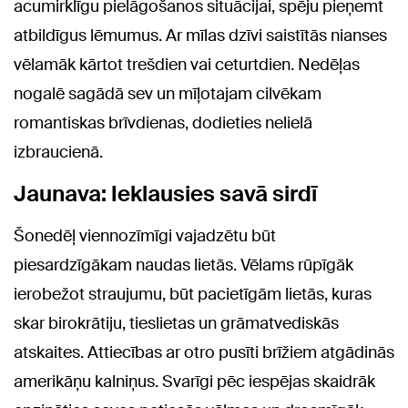
acumirklīgu pielāgošanos situācijai, spēju pieņemt
atbildīgus lēmumus. Ar mīlas dzīvi saistītās nianses
vēlamāk kārtot trešdien vai ceturtdien. Nedēļas
nogalē sagādā sev un mīļotajam cilvēkam
romantiskas brīvdienas, dodieties nelielā
izbraucienā.
Jaunava: Ieklausies savā sirdī
Šonedēļ viennozīmīgi vajadzētu būt
piesardzīgākam naudas lietās. Vēlams rūpīgāk
ierobežot straujumu, būt pacietīgām lietās, kuras
skar birokrātiju, tieslietas un grāmatvediskās
atskaites. Attiecības ar otro pusīti brīžiem atgādinās
amerikāņu kalniņus. Svarīgi pēc iespējas skaidrāk