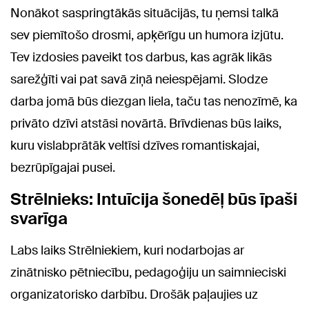
Nonākot saspringtākās situācijās, tu ņemsi talkā
sev piemītošo drosmi, apķērīgu un humora izjūtu.
Tev izdosies paveikt tos darbus, kas agrāk likās
sarežģīti vai pat savā ziņā neiespējami. Slodze
darba jomā būs diezgan liela, taču tas nenozīmē, ka
privāto dzīvi atstāsi novārtā. Brīvdienas būs laiks,
kuru vislabprātāk veltīsi dzīves romantiskajai,
bezrūpīgajai pusei.
Strēlnieks: Intuīcija šonedēļ būs īpaši
svarīga
Labs laiks Strēlniekiem, kuri nodarbojas ar
zinātnisko pētniecību, pedagoģiju un saimnieciski
organizatorisko darbību. Drošāk paļaujies uz