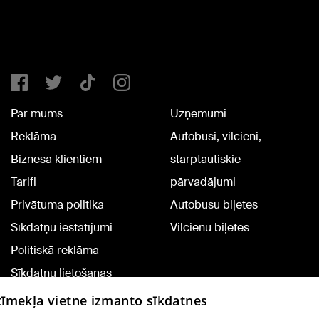
Par mums
Uzņēmumi
Reklāma
Autobusi, vilcieni,
Biznesa klientiem
starptautiskie
Tarifi
pārvadājumi
Privātuma politika
Autobusu biļetes
Sīkdatņu iestatījumi
Vilcienu biļetes
Politiskā reklāma
Sīkdatņu lietošanas
noteikumi
 tīmekļa vietne izmanto sīkdatnes
Komentāru pievienošana