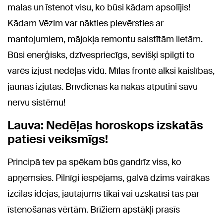
malas un īstenot visu, ko būsi kādam apsolījis!
Kādam Vēzim var nākties pievērsties ar
mantojumiem, mājokļa remontu saistītām lietām.
Būsi enerģisks, dzīvespriecīgs, sevišķi spilgti to
varēs izjust nedēļas vidū. Mīlas frontē alksi kaislības,
jaunas izjūtas. Brīvdienās kā nākas atpūtini savu
nervu sistēmu!
Lauva: Nedēļas horoskops izskatās
patiesi veiksmīgs!
Principā tev pa spēkam būs gandrīz viss, ko
apņemsies. Pilnīgi iespējams, galvā dzims vairākas
izcilas idejas, jautājums tikai vai uzskatīsi tās par
īstenošanas vērtām. Brīžiem apstākļi prasīs