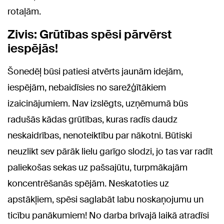
rotaļām.
Zivis: Grūtības spēsi pārvērst
iespējās!
Šonedēļ būsi patiesi atvērts jaunām idejām,
iespējām, nebaidīsies no sarežģītākiem
izaicinājumiem. Nav izslēgts, uzņēmumā būs
radušās kādas grūtības, kuras radīs daudz
neskaidrības, nenoteiktību par nākotni. Būtiski
neuzlikt sev pārāk lielu garīgo slodzi, jo tas var radīt
paliekošas sekas uz pašsajūtu, turpmākajām
koncentrēšanās spējām. Neskatoties uz
apstākļiem, spēsi saglabāt labu noskaņojumu un
ticību panākumiem! No darba brīvajā laikā atradīsi