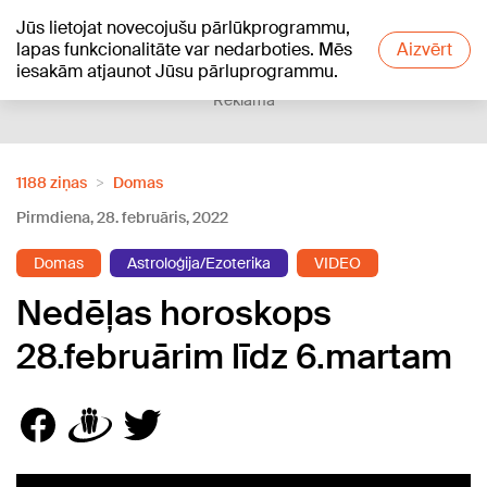
Jūs lietojat novecojušu pārlūkprogrammu,
+13
°C
lapas funkcionalitāte var nedarboties. Mēs
Aizvērt
iesakām atjaunot Jūsu pārluprogrammu.
Reklāma
1188 ziņas
Domas
Pirmdiena, 28. februāris, 2022
Domas
Astroloģija/Ezoterika
VIDEO
Nedēļas horoskops
28.februārim līdz 6.martam