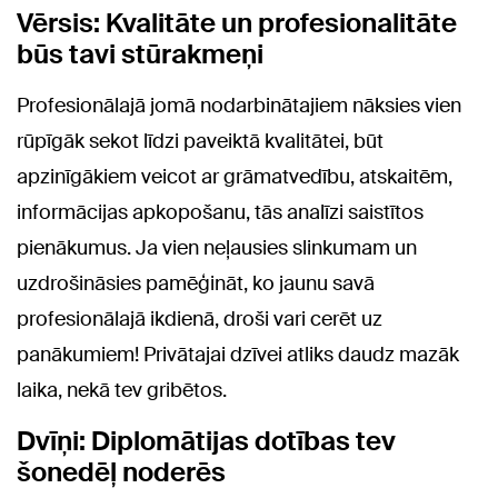
Vērsis: Kvalitāte un profesionalitāte
būs tavi stūrakmeņi
Profesionālajā jomā nodarbinātajiem nāksies vien
rūpīgāk sekot līdzi paveiktā kvalitātei, būt
apzinīgākiem veicot ar grāmatvedību, atskaitēm,
informācijas apkopošanu, tās analīzi saistītos
pienākumus. Ja vien neļausies slinkumam un
uzdrošināsies pamēģināt, ko jaunu savā
profesionālajā ikdienā, droši vari cerēt uz
panākumiem! Privātajai dzīvei atliks daudz mazāk
laika, nekā tev gribētos.
Dvīņi: Diplomātijas dotības tev
šonedēļ noderēs