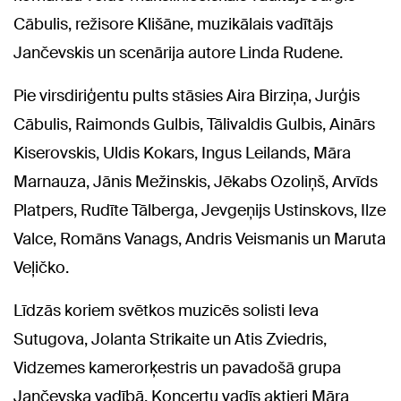
Cābulis, režisore Klišāne, muzikālais vadītājs
Jančevskis un scenārija autore Linda Rudene.
Pie virsdiriģentu pults stāsies Aira Birziņa, Jurģis
Cābulis, Raimonds Gulbis, Tālivaldis Gulbis, Ainārs
Kiserovskis, Uldis Kokars, Ingus Leilands, Māra
Marnauza, Jānis Mežinskis, Jēkabs Ozoliņš, Arvīds
Platpers, Rudīte Tālberga, Jevgeņijs Ustinskovs, Ilze
Valce, Romāns Vanags, Andris Veismanis un Maruta
Veļičko.
Līdzās koriem svētkos muzicēs solisti Ieva
Sutugova, Jolanta Strikaite un Atis Zviedris,
Vidzemes kamerorķestris un pavadošā grupa
Jančevska vadībā. Koncertu vadīs aktieri Māra