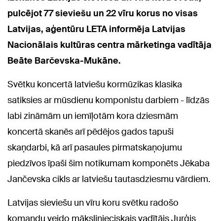
pulcējot 77 sieviešu un 22 vīru korus no visas
Latvijas, aģentūru LETA informēja Latvijas
Nacionālais kultūras centra mārketinga vadītāja
Beāte Barčevska-Mukāne.
Svētku koncertā latviešu kormūzikas klasika
satiksies ar mūsdienu komponistu darbiem - līdzās
labi zināmām un iemīļotām kora dziesmām
koncertā skanēs arī pēdējos gados tapuši
skaņdarbi, kā arī pasaules pirmatskaņojumu
piedzīvos īpaši šim notikumam komponēts Jēkaba
Jančevska cikls ar latviešu tautasdziesmu vārdiem.
Latvijas sieviešu un vīru koru svētku radošo
komandu veido mākslinieciskais vadītājs Jurģis