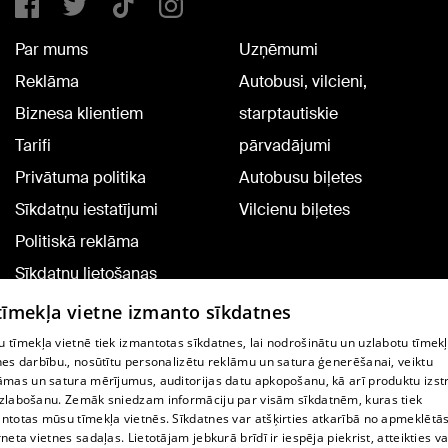
Par mums
Uzņēmumi
Reklāma
Autobusi, vilcieni,
Biznesa klientiem
starptautiskie
Tarifi
pārvadājumi
Privātuma politika
Autobusu biļetes
Sīkdatņu iestatījumi
Vilcienu biļetes
Politiskā reklāma
Sīkdatņu lietošanas
noteikumi
 tīmekļa vietne izmanto sīkdatnes
Komentāru pievienošana
 tīmekļa vietnē tiek izmantotas sīkdatnes, lai nodrošinātu un uzlabotu tīmek
nes darbību., nosūtītu personalizētu reklāmu un satura ģenerēšanai, veiktu
āmas un satura mērījumus, auditorijas datu apkopošanu, kā arī produktu izst
TV programma
zlabošanu. Zemāk sniedzam informāciju par visām sīkdatnēm, kuras tiek
Līguma noteikumi
ntotas mūsu tīmekļa vietnēs. Sīkdatnes var atšķirties atkarībā no apmeklētā
rneta vietnes sadaļas. Lietotājam jebkurā brīdī ir iespēja piekrist, atteikties va