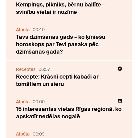
Kempings, pikniks, bērnu ballīte –
svinību vietai ir nozīme
Atpūta
00:40
Tavs dzimšanas gads – ko ķīniešu
horoskops par Tevi pasaka pēc
dzimšanas gada?
Receptes
06:57
Recepte: Krāsnī cepti kabači ar
tomātiem un sieru
Atpūta
00:00
15 interesantas vietas Rīgas reģionā, ko
apskatīt nedēļas nogalē
Atpūta
00:09