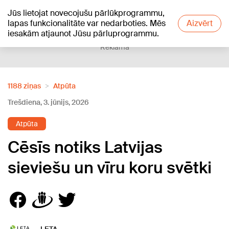
Jūs lietojat novecojušu pārlūkprogrammu,
+25
°C
lapas funkcionalitāte var nedarboties. Mēs
Aizvērt
iesakām atjaunot Jūsu pārluprogrammu.
Reklāma
1188 ziņas
Atpūta
Trešdiena, 3. jūnijs, 2026
Atpūta
Cēsīs notiks Latvijas
sieviešu un vīru koru svētki