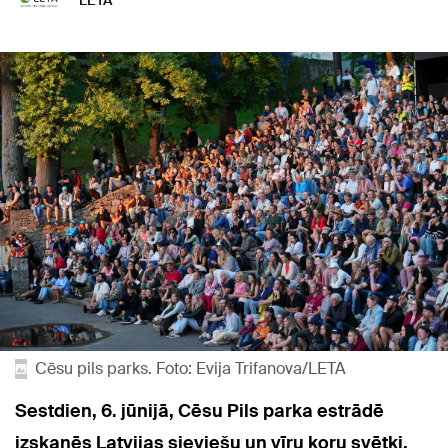
LETA
Cēsu pils parks. Foto: Evija Trifanova/LETA
Sestdien, 6. jūnijā, Cēsu Pils parka estrādē
izskanēs Latvijas sieviešu un vīru koru svētki,