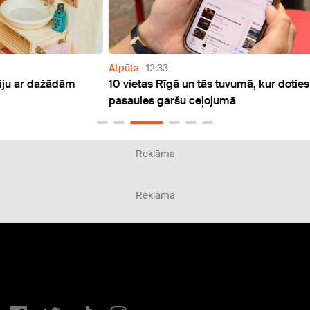
Atpūta
12:33
Atpūt
m
10 vietas Rīgā un tās tuvumā, kur doties
Jau š
pasaules garšu ceļojumā
svinē
Reklāma
Reklāma