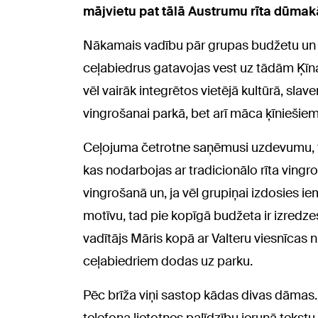
mājvietu pat tālā Austrumu rīta dūmak
Nākamais vadību pār grupas budžetu un
ceļabiedrus gatavojas vest uz tādām Ķīna
vēl vairāk integrētos vietējā kultūrā, slav
vingrošanai parkā, bet arī māca ķīniešiem
Ceļojuma četrotne saņēmusi uzdevumu, tād
kas nodarbojas ar tradicionālo rīta vingr
vingrošanā un, ja vēl grupiņai izdosies ie
motīvu, tad pie kopīgā budžeta ir izredz
vadītājs Māris kopā ar Valteru viesnīcas
ceļabiedriem dodas uz parku.
Pēc brīža viņi sastop kādas divas dāmas. 