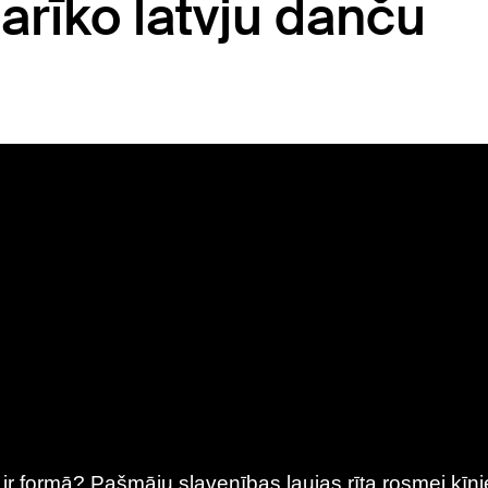
arīko latvju danču