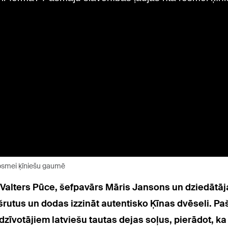
 rosmei ķīniešu gaumē
 Valters Pūce, šefpavārs Māris Jansons un dziedātāj
ršrutus un dodas izzināt autentisko Ķīnas dvēseli.
Paš
dzīvotājiem latviešu tautas dejas soļus,
pierādot, ka