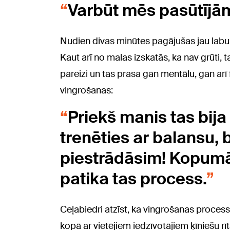
Varbūt mēs pasūtījā
Nudien divas minūtes pagājušas jau labu la
Kaut arī no malas izskatās, ka nav grūti, ta
pareizi un tas prasa gan mentālu, gan arī f
vingrošanas:
Priekš manis tas bija
trenēties ar balansu, 
piestrādāsim! Kopumā
patika tas process.
Ceļabiedri atzīst, ka vingrošanas process 
kopā ar vietējiem iedzīvotājiem ķīniešu rīt