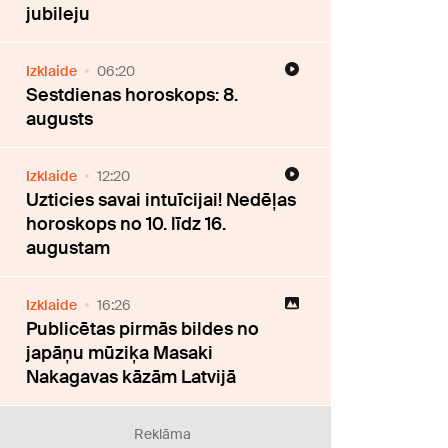
jubileju
Izklaide
06:20
Sestdienas horoskops: 8.
augusts
Izklaide
12:20
Uzticies savai intuīcijai! Nedēļas
horoskops no 10. līdz 16.
augustam
Izklaide
16:26
Publicētas pirmās bildes no
japāņu mūziķa Masaki
Nakagavas kāzām Latvijā
Reklāma