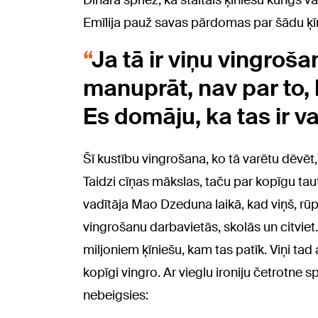
Dināra spriež, ka staltais ķīniešu kungs v
Emīlija pauž savas pārdomas par šādu ķīn
Ja tā ir viņu vingroša
manuprāt, nav par to, k
Es domāju, ka tas ir va
Šī kustību vingrošana, ko tā varētu dēvēt, 
Taidzi cīņas mākslas, taču par kopīgu ta
vadītāja Mao Dzeduna laikā, kad viņš, rūpē
vingrošanu darbavietās, skolās un citviet. 
miljoniem ķīniešu, kam tas patīk. Viņi tad 
kopīgi vingro. Ar vieglu ironiju četrotne 
nebeigsies: