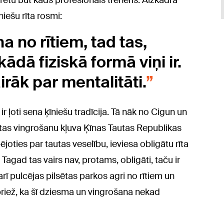
arētu būt kāds profesionāls treneris. Aizkadrā
iešu rīta rosmi:
na no rītiem, tad tas,
ādā fiziskā formā viņi ir.
irāk par mentalitāti.
ir ļoti sena ķīniešu tradīcija. Tā nāk no Cigun un
utas vingrošanu kļuva Ķīnas Tautas Republikas
joties par tautas veselību, ieviesa obligātu rīta
Tagad tas vairs nav, protams, obligāti, taču ir
arī pulcējas pilsētas parkos agri no rītiem un
spriež, ka šī dziesma un vingrošana nekad