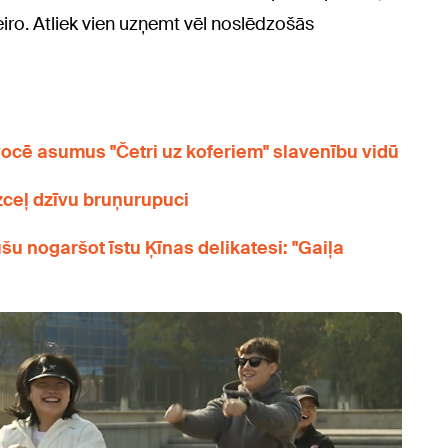
eiro. Atliek vien uzņemt vēl noslēdzošās
cē asumus "Četri uz koferiem" slavenību vidū
zceļ dzīvu bruņurupuci
u nogaršot īstu Ķīnas delikatesi: "Gaiļa