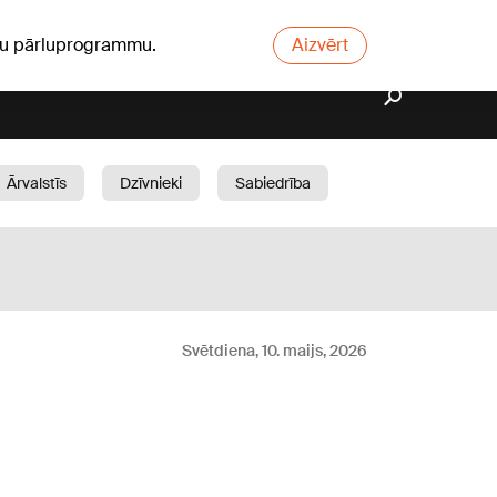
ūsu pārluprogrammu.
Aizvērt
Ārvalstīs
Dzīvnieki
Sabiedrība
Dārzs
Svētdiena, 10. maijs, 2026