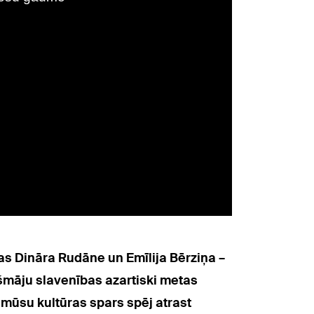
as Dināra Rudāne un Emīlija Bērziņa –
māju slavenības azartiski metas
 mūsu kultūras spars spēj atrast