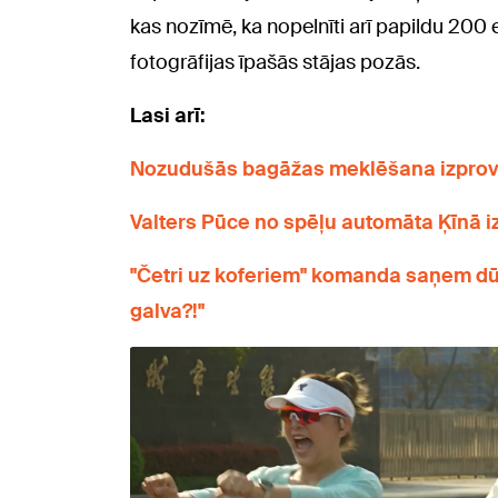
kas nozīmē, ka nopelnīti arī papildu 200 
fotogrāfijas īpašās stājas pozās.
Lasi arī:
Nozudušās bagāžas meklēšana izprovo
Valters Pūce no spēļu automāta Ķīnā i
"Četri uz koferiem" komanda saņem dūš
galva?!"