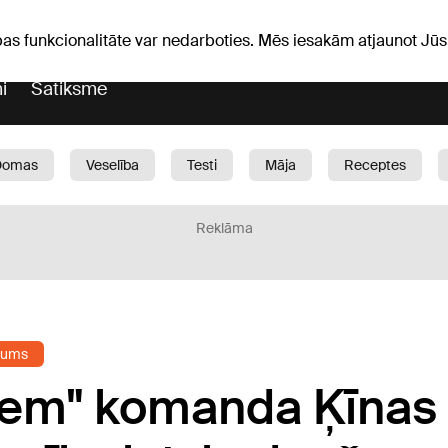
ka ziņas
Horoskopi
pas funkcionalitāte var nedarboties. Mēs iesakām atjaunot J
i
Satiksme
Domas
Veselība
Testi
Māja
Receptes
Bērni
Auto
1188 play
Sports
Bizness
Reklāma
jums
riem" komanda Ķīnas