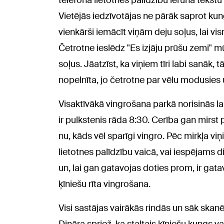
telefona lietotnes palīdzību ierunā tekstu 
Vietējās iedzīvotājas ne pārāk saprot kun
vienkārši iemācīt viņām deju soļus, lai 
Četrotne ieslēdz "Es izjāju prūšu zemi" m
soļus. Jāatzīst, ka viņiem tīri labi sanāk,
nopelnīta, jo četrotne par vēlu modusies
Visaktīvākā vingrošana parkā norisinās l
ir pulkstenis rāda 8:30. Cerība gan mirst
nu, kāds vēl sparīgi vingro. Pēc mirkļa v
lietotnes palīdzību vaicā, vai iespējams di
un, lai gan gatavojas doties prom, ir gata
ķīniešu rīta vingrošana.
Visi sastājas vairākās rindās un sāk skan