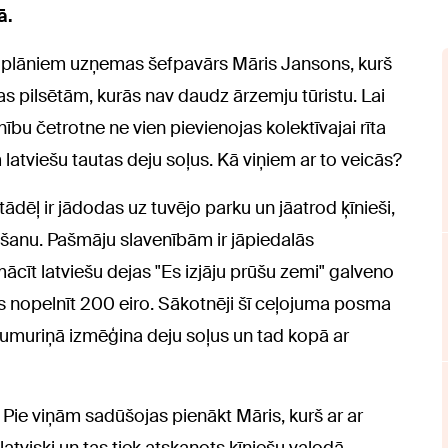
ā.
 plāniem uzņemas šefpavārs Māris Jansons, kurš
s pilsētām, kurās nav daudz ārzemju tūristu. Lai
enību četrotne ne vien pievienojas kolektīvajai rīta
 latviešu tautas deju soļus. Kā viņiem ar to veicās?
ēļ ir jādodas uz tuvējo parku un jāatrod ķīnieši,
ošanu. Pašmāju slavenībām ir jāpiedalās
mācīt latviešu dejas "Es izjāju prūšu zemi" galveno
es nopelnīt 200 eiro. Sākotnēji šī ceļojuma posma
 numuriņā izmēģina deju soļus un tad kopā ar
Pie viņām sadūšojas pienākt Māris, kurš ar ar