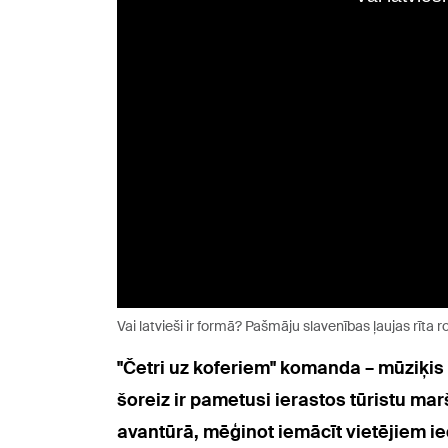
Vai latvieši ir formā? Pašmāju slavenības ļaujas rīta
"Četri uz koferiem" komanda – mūziķis
šoreiz ir pametusi ierastos tūristu ma
avantūrā, mēģinot iemācīt vietējiem ie