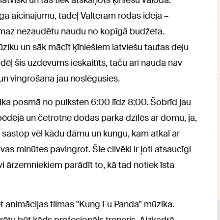
latviski un tas tiek atskaņots ķīniešu valodā.
ga aicinājumu, tādēļ Valteram rodas ideja –
vismaz nezaudētu naudu no kopīgā budžeta.
ūziku un sāk mācīt ķīniešiem latviešu tautas deju
 tādēļ šis uzdevums ieskaitīts, taču arī nauda nav
 un vingrošana jau noslēgusies.
aika posmā no pulksten 6:00 līdz 8:00. Šobrīd jau
 pēdējā un četrotne dodas parka dzīlēs ar domu, ja,
iņi sastop vēl kādu dāmu un kungu, kam atkal ar
vas minūtes pavingrot. Šie cilvēki ir ļoti atsaucīgi
vi ārzemniekiem parādīt to, kā tad notiek īsta
ēt animācijas filmas "Kung Fu Panda" mūzika.