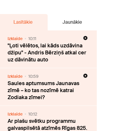
Lasītākie
Jaunākie
Izklaide
10:11
"Ļoti vēlētos, lai kāds uzdāvina
džipu" - Andris Bērziņš atkal cer
uz dāvinātu auto
Izklaide
10:59
Saules aptumsums Jaunavas
zīmē – ko tas nozīmē katrai
Zodiaka zīmei?
Izklaide
10:12
Ar plašu svētku programmu
galvaspilsētā atzīmēs Rīgas 825.