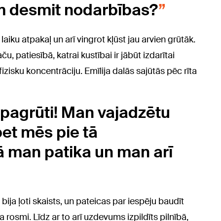
m desmit nodarbības?
iku atpakaļ un arī vingrot kļūst jau arvien grūtāk.
ču, patiesībā, katrai kustībai ir jābūt izdarītai
izisku koncentrāciju. Emīlija dalās sajūtās pēc rīta
 pagrūti! Man vajadzētu
bet mēs pie tā
 man patika un man arī
bija ļoti skaists, un pateicas par iespēju baudīt
a rosmi. Līdz ar to arī uzdevums izpildīts pilnībā,