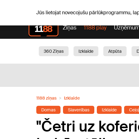
Lai
P, 10.08.2026.
+12
°C
Audris, Brencis, Inuta
Jūs lietojat novecojušu pārlūkprogrammu, la
Ziņas
1188 play
Uzņēmum
360 Ziņas
Izklaide
Atpūta
Aktuāli
Satiksme
Skaistumam
1188 ziņas
Izklaide
Domas
Slavenības
Izklaide
Ceļo
"Četri uz kofe