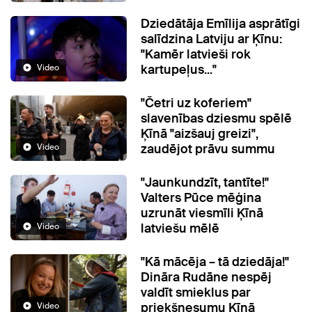
Dziedātāja Emīlija asprātīgi
salīdzina Latviju ar Ķīnu:
"Kamēr latvieši rok
kartupeļus..."
Video
"Četri uz koferiem"
slavenības dziesmu spēlē
Ķīnā "aizšauj greizi",
zaudējot prāvu summu
Video
"Jaunkundzīt, tantīte!"
Valters Pūce mēģina
uzrunāt viesmīli Ķīnā
latviešu mēlē
Video
"Kā mācēja – tā dziedāja!"
Dināra Rudāne nespēj
valdīt smieklus par
priekšnesumu Ķīnā
Video