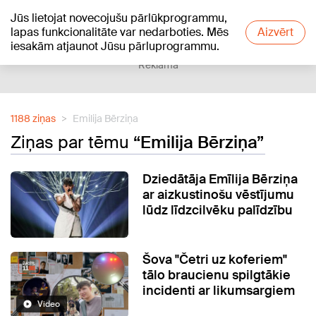
Jūs lietojat novecojušu pārlūkprogrammu,
+19
°C
lapas funkcionalitāte var nedarboties. Mēs
Aizvērt
iesakām atjaunot Jūsu pārluprogrammu.
Reklāma
1188 ziņas
Emilija Bērziņa
Ziņas par tēmu
“Emilija Bērziņa”
Dziedātāja Emīlija Bērziņa
ar aizkustinošu vēstījumu
lūdz līdzcilvēku palīdzību
Šova "Četri uz koferiem"
tālo braucienu spilgtākie
incidenti ar likumsargiem
Video