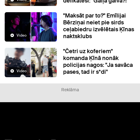
delikatesi: "Gaiļa galva?!"
"Maksāt par to?" Emīlijai
Bērziņai neiet pie sirds
ceļabiedru izvēlētais Ķīnas
naktsklubs
Video
"Četri uz koferiem"
komanda Ķīnā nonāk
policijas nagos: "Ja savāca
pases, tad ir s*di"
Video
Reklāma