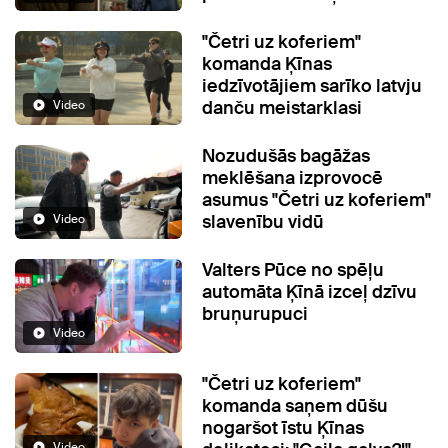
"Četri uz koferiem"
komanda Ķīnas
iedzīvotājiem sarīko latvju
danču meistarklasi
Video
Nozudušās bagāžas
meklēšana izprovocē
asumus "Četri uz koferiem"
slavenību vidū
Video
Valters Pūce no spēļu
automāta Ķīnā izceļ dzīvu
bruņurupuci
Video
"Četri uz koferiem"
komanda saņem dūšu
nogaršot īstu Ķīnas
Video