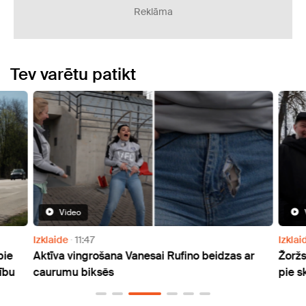
Reklāma
Tev varētu patikt
Video
Izklaide
11:47
Izklai
pie
Aktīva vingrošana Vanesai Rufino beidzas ar
Žoržs
ību
caurumu biksēs
pie s