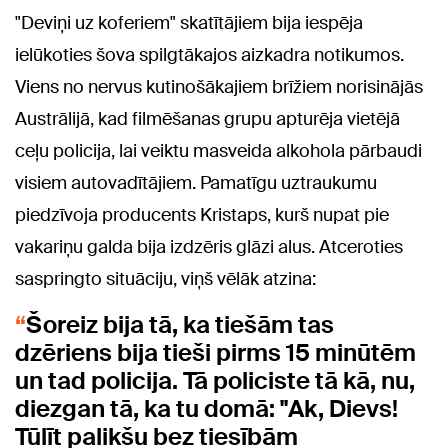
"Deviņi uz koferiem" skatītājiem bija iespēja
ielūkoties šova spilgtākajos aizkadra notikumos.
Viens no nervus kutinošākajiem brīžiem norisinājās
Austrālijā, kad filmēšanas grupu apturēja vietējā
ceļu policija, lai veiktu masveida alkohola pārbaudi
visiem autovadītājiem. Pamatīgu uztraukumu
piedzīvoja producents Kristaps, kurš nupat pie
vakariņu galda bija izdzēris glāzi alus. Atceroties
saspringto situāciju, viņš vēlāk atzina:
Šoreiz bija tā, ka tiešām tas
dzēriens bija tieši pirms 15 minūtēm
un tad policija. Tā policiste tā kā, nu,
diezgan tā, ka tu domā: "Ak, Dievs!
Tūlīt palikšu bez tiesībām