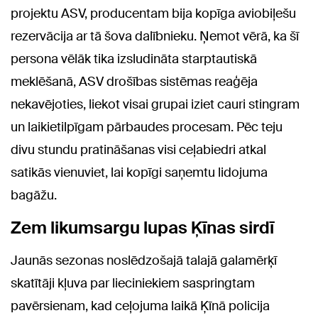
projektu ASV, producentam bija kopīga aviobiļešu
rezervācija ar tā šova dalībnieku. Ņemot vērā, ka šī
persona vēlāk tika izsludināta starptautiskā
meklēšanā, ASV drošības sistēmas reaģēja
nekavējoties, liekot visai grupai iziet cauri stingram
un laikietilpīgam pārbaudes procesam. Pēc teju
divu stundu pratināšanas visi ceļabiedri atkal
satikās vienuviet, lai kopīgi saņemtu lidojuma
bagāžu.
Zem likumsargu lupas Ķīnas sirdī
Jaunās sezonas noslēdzošajā talajā galamērķī
skatītāji kļuva par lieciniekiem saspringtam
pavērsienam, kad ceļojuma laikā Ķīnā policija