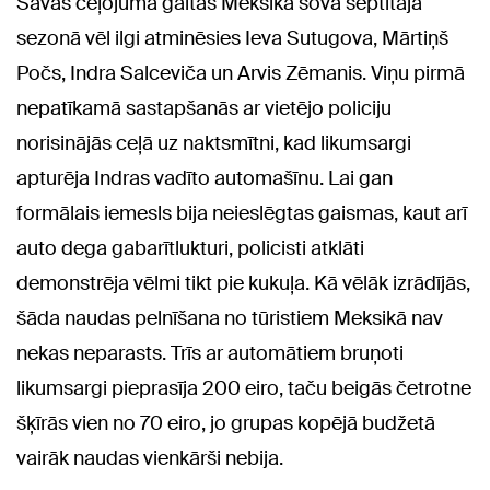
Savas ceļojuma gaitas Meksikā šova septītajā
sezonā vēl ilgi atminēsies
Ieva Sutugova, Mārtiņš
Počs, Indra Salceviča un Arvis Zēmanis
. Viņu pirmā
nepatīkamā sastapšanās ar vietējo policiju
norisinājās ceļā uz naktsmītni, kad likumsargi
apturēja Indras vadīto automašīnu. Lai gan
formālais iemesls bija neieslēgtas gaismas, kaut arī
auto dega gabarītlukturi, policisti atklāti
demonstrēja vēlmi tikt pie kukuļa. Kā vēlāk izrādījās,
šāda naudas pelnīšana no tūristiem Meksikā nav
nekas neparasts. Trīs ar automātiem bruņoti
likumsargi pieprasīja 200 eiro, taču beigās četrotne
šķīrās vien no 70 eiro, jo grupas kopējā budžetā
vairāk naudas vienkārši nebija.