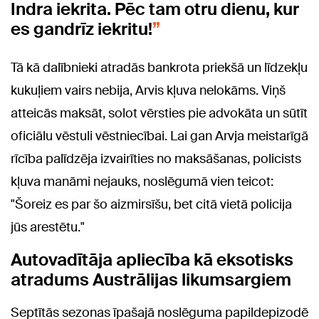
Indra iekrita. Pēc tam otru dienu, kur
es gandrīz iekritu!
Tā kā dalībnieki atradās bankrota priekšā un līdzekļu
kukuļiem vairs nebija, Arvis kļuva nelokāms. Viņš
atteicās maksāt, solot vērsties pie advokāta un sūtīt
oficiālu vēstuli vēstniecībai. Lai gan Arvja meistarīgā
rīcība palīdzēja izvairīties no maksāšanas, policists
kļuva manāmi nejauks, noslēgumā vien teicot:
"Šoreiz es par šo aizmirsīšu, bet citā vietā policija
jūs arestētu."
Autovadītāja apliecība kā eksotisks
atradums Austrālijas likumsargiem
Septītās sezonas īpašajā noslēguma papildepizodē