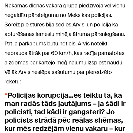
Nākamās dienas vakarā grupa piedzīvoja vēl vienu
negaidītu pārsteigumu no Meksikas policijas.
Šoreiz pie stūres bija sēdies Arvis, un policija kā
apturēšanas iemeslu minēja ātruma pārsniegšanu.
Pat ja pārkāpums būtu noticis, Arvis noteikti
nebrauca ātrāk par 60 km/h, kas radīja pamatotas
aizdomas par kārtējo mēģinājumu izspiest naudu.
Vēlāk Arvis neslēpa sašutumu par pieredzēto
reketu:
Policijas korupcija...es teiktu tā, ka
man radās tāds jautājums – ja šādi ir
policisti, tad kādi ir gangsteri? Jo
policists strādā pēc reālas shēmas,
kur mēs redzējām vienu vakaru – kur