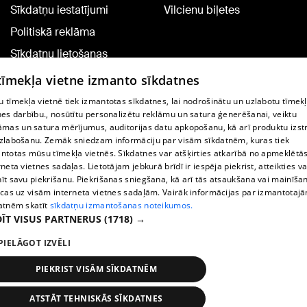
Sīkdatņu iestatījumi
Vilcienu biļetes
Politiskā reklāma
Sīkdatņu lietošanas
noteikumi
 tīmekļa vietne izmanto sīkdatnes
Komentāru pievienošana
 tīmekļa vietnē tiek izmantotas sīkdatnes, lai nodrošinātu un uzlabotu tīmek
nes darbību., nosūtītu personalizētu reklāmu un satura ģenerēšanai, veiktu
āmas un satura mērījumus, auditorijas datu apkopošanu, kā arī produktu izst
TV programma
zlabošanu. Zemāk sniedzam informāciju par visām sīkdatnēm, kuras tiek
Līguma noteikumi
ntotas mūsu tīmekļa vietnēs. Sīkdatnes var atšķirties atkarībā no apmeklētā
rneta vietnes sadaļas. Lietotājam jebkurā brīdī ir iespēja piekrist, atteikties va
360 Ziņu kontakti
īt savu piekrišanu. Piekrišanas sniegšana, kā arī tās atsaukšana vai mainīša
ecas uz visām interneta vietnes sadaļām. Vairāk informācijas par izmantotaj
Helio Media
atnēm skatīt
sīkdatņu izmantošanas noteikumos.
ĪT VISUS PARTNERUS
(1718) →
Portāla palīdzības dienests: e-pasts -
info@1188.lv
PIELĀGOT IZVĒLI
Copyright © 2004-2026 SIA HELIO MEDIA.
All rights reserved.
PIEKRIST VISĀM SĪKDATNĒM
ATSTĀT TEHNISKĀS SĪKDATNES