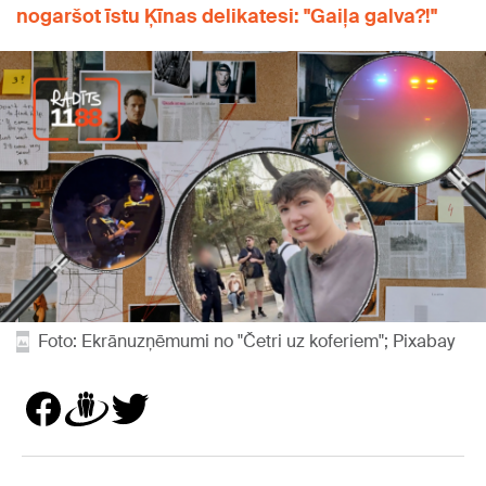
nogaršot īstu Ķīnas delikatesi: "Gaiļa galva?!"
Foto: Ekrānuzņēmumi no "Četri uz koferiem"; Pixabay