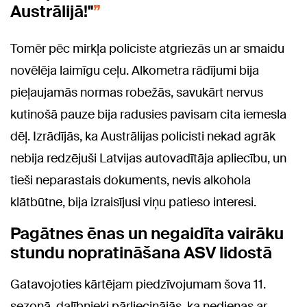
Austrālijā!"
Tomēr pēc mirkļa policiste atgriezās un ar smaidu
novēlēja laimīgu ceļu. Alkometra rādījumi bija
pieļaujamās normas robežās, savukārt nervus
kutinošā pauze bija radusies pavisam cita iemesla
dēļ. Izrādījās, ka Austrālijas policisti nekad agrāk
nebija redzējuši Latvijas autovadītāja apliecību, un
tieši neparastais dokuments, nevis alkohola
klātbūtne, bija izraisījusi viņu patieso interesi.
Pagātnes ēnas un negaidīta vairāku
stundu nopratināšana ASV lidostā
Gatavojoties kārtējam piedzīvojumam šova
11.
sezonā
, dalībnieki pārliecinājās, ka nedienas ar