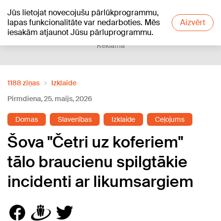
Jūs lietojat novecojušu pārlūkprogrammu,
+15
°C
lapas funkcionalitāte var nedarboties. Mēs
Aizvērt
iesakām atjaunot Jūsu pārluprogrammu.
Reklāma
1188 ziņas
Izklaide
Pirmdiena, 25. maijs, 2026
Domas
Slavenības
Izklaide
Ceļojums
Šova "Četri uz koferiem"
tālo braucienu spilgtākie
incidenti ar likumsargiem