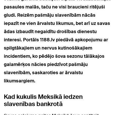
pasaules malās, taču ne visi braucieni ritējuši
gludi. Reizēm pašmāju slavenībām nācās
iepazīt ne vien ārvalstu likumus, bet arī uz savas
ādas izbaudīt negaidītu drošības dienestu
interesi. Portāls 1188.lv piedāvā apkopojumu ar
spilgtākajiem un nervus kutinošākajiem
incidentiem, ko pēdējo šova sezonu tālākajos
galamērķos nācies piedzīvot pašmāju
slavenībām, saskaroties ar ārvalstu
likumsargiem.
Kad kukulis Meksikā iedzen
slavenības bankrotā