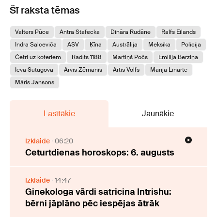
Šī raksta tēmas
Valters Pūce
Antra Stafecka
Dināra Rudāne
Ralfs Eilands
Indra Salceviča
ASV
Ķīna
Austrālija
Meksika
Policija
Četri uz koferiem
Radīts 1188
Mārtiņš Počs
Emilija Bērziņa
Ieva Sutugova
Arvis Zēmanis
Artis Volfs
Marija Linarte
Māris Jansons
Lasītākie
Jaunākie
Izklaide
06:20
Ceturtdienas horoskops: 6. augusts
Izklaide
14:47
Ginekologa vārdi satricina Intrishu:
bērni jāplāno pēc iespējas ātrāk