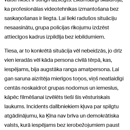
ka profesionālas videotehnikas izmantošana bez
saskaņošanas ir liegta. Lai lieki radušos situāciju
nesaasinātu, grupa policijas rīkojumu izdzēst
attiecīgos kadrus izpildīja bez iebildumiem.
Tiesa, ar to konkrētā situācija vēl nebeidzās, jo drīz
vien ieradās vēl kāda persona civilā tērpā, kas,
iespējams, bija augstāka ranga amatpersona. Lai
gan saruna aizritēja mierīgos toņos, viņš neatlaidīgi
centās noskaidrot grupas nodomus un iemeslus,
kāpēc filmēšanai izvēlēts tieši šis vēsturiskais
laukums. Incidents dalībniekiem kļuva par spilgtu
atgādinājumu, ka Ķīna nav brīva un demokrātiska
valsts, kurā iespējams bez ierobežojumiem paust