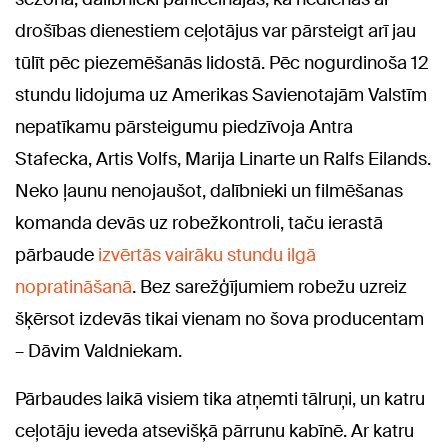
drošības dienestiem ceļotājus var pārsteigt arī jau
tūlīt pēc piezemēšanās lidostā. Pēc nogurdinoša 12
stundu lidojuma uz Amerikas Savienotajām Valstīm
nepatīkamu pārsteigumu piedzīvoja
Antra
Stafecka, Artis Volfs, Marija Linarte un Ralfs Eilands
.
Neko ļaunu nenojaušot, dalībnieki un filmēšanas
komanda devās uz robežkontroli, taču ierastā
pārbaude
izvērtās vairāku stundu ilgā
nopratināšanā
. Bez sarežģījumiem robežu uzreiz
šķērsot izdevās tikai vienam no šova producentam
– Dāvim Valdniekam.
Pārbaudes laikā visiem tika atņemti tālruņi, un katru
ceļotāju ieveda atsevišķā pārrunu kabīnē. Ar katru