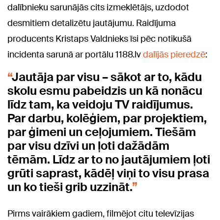
dalībnieku sarunājās cits izmeklētājs, uzdodot
desmitiem detalizētu jautājumu. Raidījuma
producents Kristaps Valdnieks īsi pēc notikušā
incidenta sarunā ar portālu
1188.lv
dalījās pieredzē
:
Jautāja par visu – sākot ar to, kādu
skolu esmu pabeidzis un kā nonācu
līdz tam, ka veidoju TV raidījumus.
Par darbu, kolēģiem, par projektiem,
par ģimeni un ceļojumiem. Tiešām
par visu dzīvi un ļoti dažādām
tēmām. Līdz ar to no jautājumiem ļoti
grūti saprast, kādēļ viņi to visu prasa
un ko tieši grib uzzināt.
Pirms vairākiem gadiem, filmējot citu televīzijas