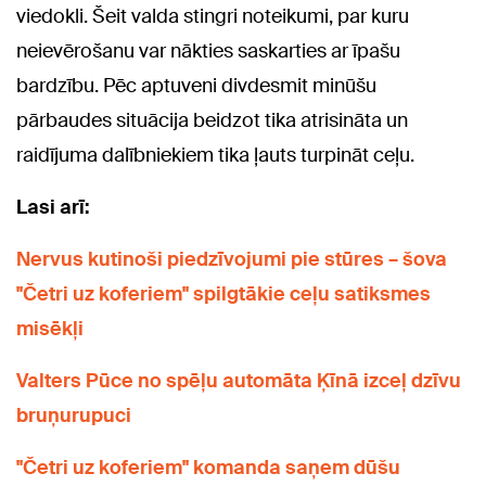
viedokli. Šeit valda stingri noteikumi, par kuru
neievērošanu var nākties saskarties ar īpašu
bardzību. Pēc aptuveni divdesmit minūšu
pārbaudes situācija beidzot tika atrisināta un
raidījuma dalībniekiem tika ļauts turpināt ceļu.
Lasi arī:
Nervus kutinoši piedzīvojumi pie stūres – šova
"Četri uz koferiem" spilgtākie ceļu satiksmes
misēkļi
Valters
Pūce no spēļu automāta Ķīnā izceļ dzīvu
bruņurupuci
"Četri uz koferiem" komanda saņem dūšu