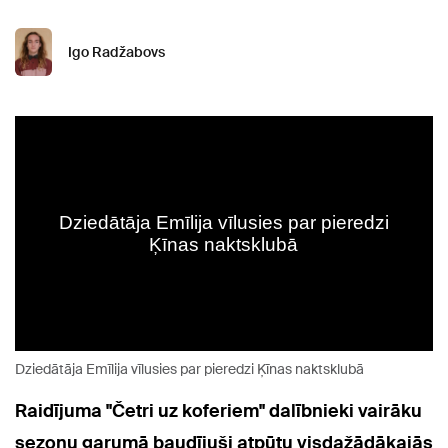
Igo Radžabovs
Dziedātāja Emīlija vīlusies par pieredzi Ķīnas naktsklubā
Raidījuma "Četri uz koferiem" dalībnieki vairāku
sezonu garumā baudījuši atpūtu visdažādākajās