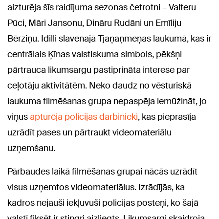
aizturēja šīs raidījuma sezonas četrotni – Valteru
Pūci, Māri Jansonu, Dināru Rudāni un Emīliju
Bērziņu. Idilli slavenajā Tjaņaņmeņas laukumā, kas ir
centrālais Ķīnas valstiskuma simbols, pēkšņi
pārtrauca likumsargu pastiprināta interese par
ceļotāju aktivitātēm. Neko daudz no vēsturiskā
laukuma filmēšanas grupa nepaspēja iemūžināt, jo
viņus
apturēja policijas darbinieki
, kas pieprasīja
uzrādīt pases un pārtraukt videomateriālu
uzņemšanu.
Pārbaudes laikā filmēšanas grupai nācās uzrādīt
visus uzņemtos videomateriālus. Izrādījās, ka
kadros nejauši iekļuvuši policijas posteņi, ko šajā
valstī fiksēt ir stingri aizliegts. Likumsargi skaidroja,