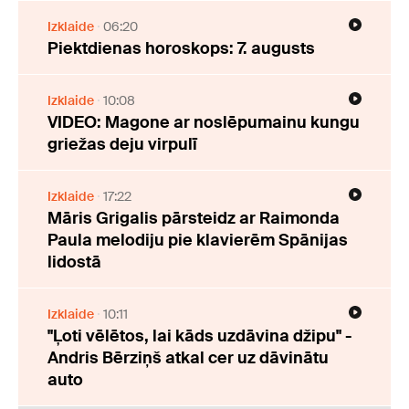
Izklaide
06:20
Piektdienas horoskops: 7. augusts
Izklaide
10:08
VIDEO: Magone ar noslēpumainu kungu
griežas deju virpulī
Izklaide
17:22
Māris Grigalis pārsteidz ar Raimonda
Paula melodiju pie klavierēm Spānijas
lidostā
Izklaide
10:11
"Ļoti vēlētos, lai kāds uzdāvina džipu" -
Andris Bērziņš atkal cer uz dāvinātu
auto