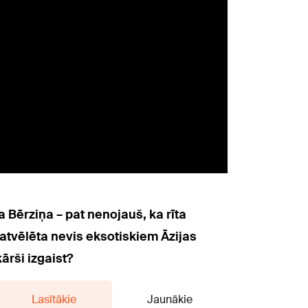
 Bērziņa – pat nenojauš, ka rīta
 atvēlēta nevis eksotiskiem Āzijas
ārši izgaist?
Lasītākie
Jaunākie