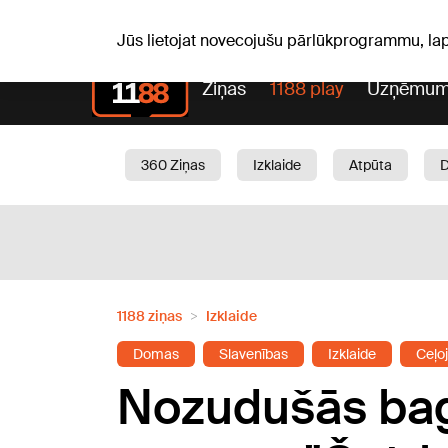
S, 08.08.2026.
+20
°C
Mudīte, Vladislava, Vladisl
Jūs lietojat novecojušu pārlūkprogrammu, la
Ziņas
1188 play
Uzņēmum
360 Ziņas
Izklaide
Atpūta
Aktuāli
Satiksme
Skaistumam
1188 ziņas
Izklaide
Domas
Slavenības
Izklaide
Ceļo
Nozudušās bag