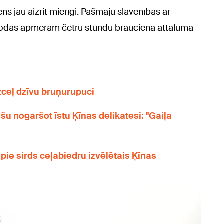
s jau aizrit mierīgi. Pašmāju slavenības ar
trodas apmēram četru stundu brauciena attālumā
zceļ dzīvu bruņurupuci
u nogaršot īstu Ķīnas delikatesi: "Gaiļa
 pie sirds ceļabiedru izvēlētais Ķīnas