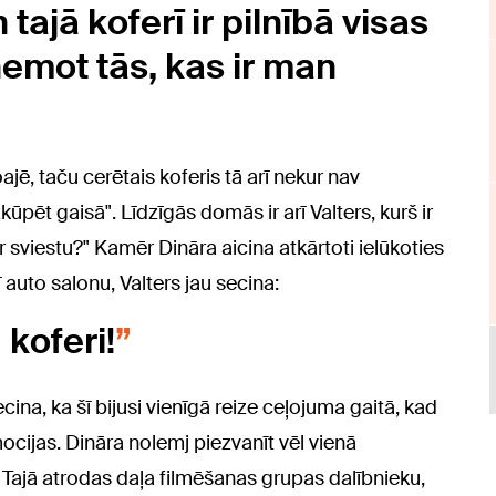
ajā koferī ir pilnībā visas
emot tās, kas ir man
jē, taču cerētais koferis tā arī nekur nav
ūpēt gaisā". Līdzīgās domās ir arī Valters, kurš ir
 sviestu?" Kamēr Dināra aicina atkārtoti ielūkoties
auto salonu, Valters jau secina:
koferi!
ecina, ka šī bijusi vienīgā reize ceļojuma gaitā, kad
mocijas. Dināra nolemj piezvanīt vēl vienā
 Tajā atrodas daļa filmēšanas grupas dalībnieku,