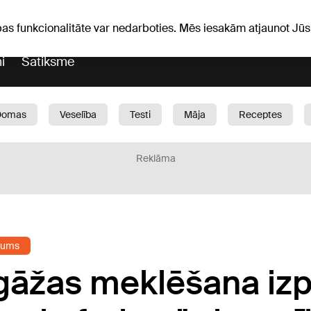
Laika ziņas
Horoskopi
avs
pas funkcionalitāte var nedarboties. Mēs iesakām atjaunot J
i
Satiksme
Domas
Veselība
Testi
Māja
Receptes
Bērni
Auto
1188 play
Sports
Bizness
Reklāma
jums
āžas meklēšana iz