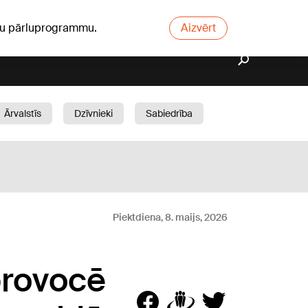
ūsu pārluprogrammu.
Aizvērt
Ārvalstīs
Dzīvnieki
Sabiedrība
Dārzs
Piektdiena, 8. maijs, 2026
provocē