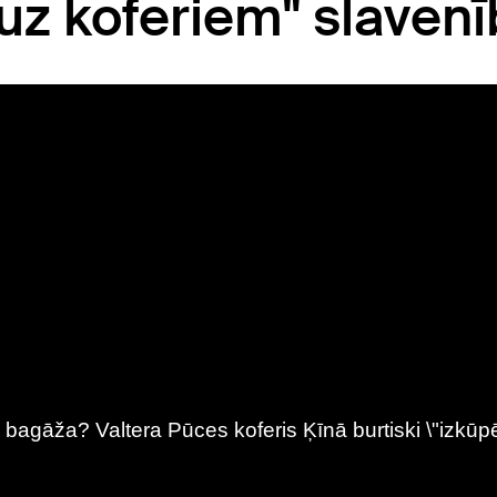
uz koferiem" slavenī