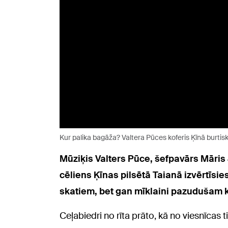
Kur palika bagāža? Valtera Pūces koferis Ķīnā burtiski
Mūziķis Valters Pūce, šefpavārs Māris 
cēliens Ķīnas pilsētā Taianā izvērtīsi
skatiem, bet gan mīklaini pazudušam kof
Ceļabiedri no rīta prāto, kā no viesnīcas ti