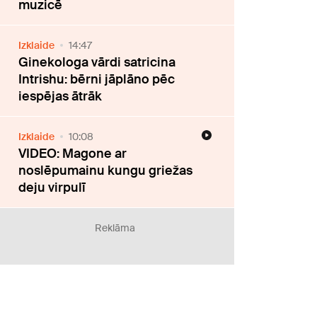
muzicē
Izklaide
14:47
Ginekologa vārdi satricina
Intrishu: bērni jāplāno pēc
iespējas ātrāk
Izklaide
10:08
VIDEO: Magone ar
noslēpumainu kungu griežas
deju virpulī
Reklāma