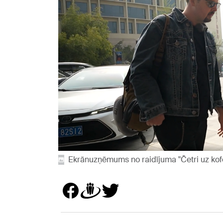
Ekrānuzņēmums no raidījuma "Četri uz kof