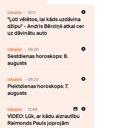
Izklaide
10:11
"Ļoti vēlētos, lai kāds uzdāvina
džipu" - Andris Bērziņš atkal cer
uz dāvinātu auto
Izklaide
06:20
Sestdienas horoskops: 8.
augusts
Izklaide
06:20
Piektdienas horoskops: 7.
augusts
Izklaide
12:48
VIDEO: Lūk, ar kādu aizrautību
Raimonds Pauls joprojām