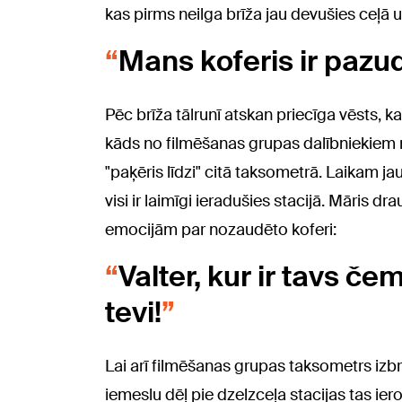
kas pirms neilga brīža jau devušies ceļā uz
Mans koferis ir pazud
Pēc brīža tālrunī atskan priecīga vēsts, k
kāds no filmēšanas grupas dalībniekiem no
"paķēris līdzi" citā taksometrā. Laikam jau
visi ir laimīgi ieradušies stacijā. Māris dra
emocijām par nozaudēto koferi:
Valter, kur ir tavs č
tevi!
Lai arī filmēšanas grupas taksometrs izb
iemeslu dēļ pie dzelzceļa stacijas tas iero