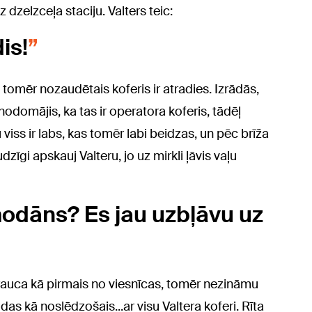
 dzelzceļa staciju. Valters teic:
is!
a tomēr nozaudētais koferis ir atradies. Izrādās,
domājis, ka tas ir operatora koferis, tādēļ
 viss ir labs, kas tomēr labi beidzas, un pēc brīža
udzīgi apskauj Valteru, jo uz mirkli ļāvis vaļu
emodāns? Es jau uzbļāvu uz
rauca kā pirmais no viesnīcas, tomēr nezināmu
das kā noslēdzošais...ar visu Valtera koferi. Rīta