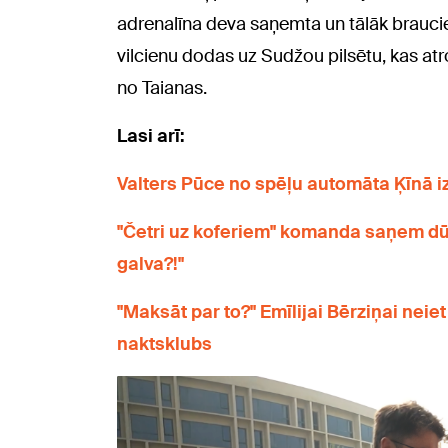
adrenalīna deva saņemta un tālāk braucien
vilcienu dodas uz Sudžou pilsētu, kas a
no Taianas.
Lasi arī:
Valters Pūce no spēļu automāta Ķīnā i
"Četri uz koferiem" komanda saņem dūš
galva?!"
"Maksāt par to?" Emīlijai Bērziņai neiet
naktsklubs