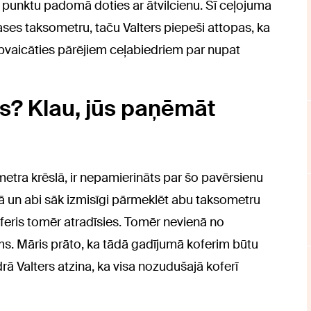
punktu padomā doties ar ātvilcienu. Šī ceļojuma
ses taksometru, taču Valters piepeši attopas, ka
apvaicāties pārējiem ceļabiedriem par nupat
ris? Klau, jūs paņēmāt
ometra krēslā, ir nepamierināts par šo pavērsienu
 ārā un abi sāk izmisīgi pārmeklēt abu taksometru
feris tomēr atradīsies. Tomēr nevienā no
s. Māris prāto, ka tādā gadījumā koferim būtu
drā Valters atzina, ka visa nozudušajā koferī