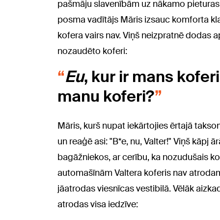
pašmāju slavenībām uz nākamo pieturas 
posma vadītājs Māris izsauc komforta kla
kofera vairs nav. Viņš neizpratnē dodas 
nozaudēto koferi:
Eu
, kur ir mans kofe
manu koferi?
Māris, kurš nupat iekārtojies ērtajā taks
un reaģē asi: "B*e, nu, Valter!" Viņš kāpj
bagāžniekos, ar cerību, ka nozudušais ko
automašīnām Valtera koferis nav atrodam
jāatrodas viesnīcas vestibilā. Vēlāk aizka
atrodas visa iedzīve: