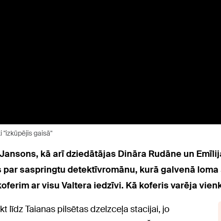
 "izkūpējis gaisā"
Jansons, kā arī dziedātājas Dināra Rudāne un Emīlija
es par saspringtu detektīvromānu, kurā galvenā loma
erim ar visu Valtera iedzīvi. Kā koferis varēja vienk
kt līdz Taianas pilsētas dzelzceļa stacijai, jo