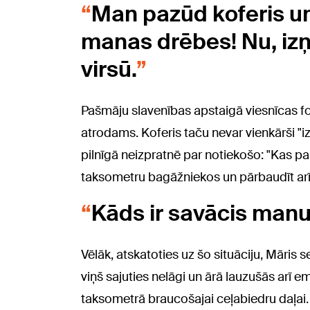
Man pazūd koferis un t
manas drēbes! Nu, izņ
virsū.
Pašmāju slavenības apstaigā viesnīcas foa
atrodams. Koferis taču nevar vienkārši "izk
pilnīgā neizpratnē par notiekošo: "Kas par
taksometru bagāžniekos un pārbaudīt arī 
Kāds ir savācis manu 
Vēlāk, atskatoties uz šo situāciju, Māris s
viņš sajuties nelāgi un ārā lauzušās arī e
taksometrā braucošajai ceļabiedru daļai.