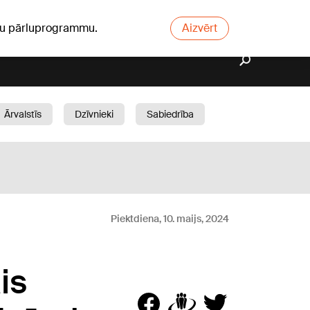
ūsu pārluprogrammu.
Aizvērt
Ārvalstīs
Dzīvnieki
Sabiedrība
Dārzs
Piektdiena, 10. maijs, 2024
is