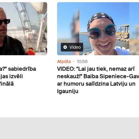
Izklaide
17:31
ek, nemaz arī
Publicēs grupas “Tumsa” un
Sipeniece-Gavare
Mārtiņa Freimaņa agrāk
a Latviju un
nepublicēto dziesmu ierakstus