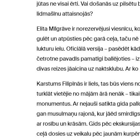
jūtas ne visai ērti. Vai došanās uz pilsētu 
lidmašīnu attaisnojās?
Elita Mīlgrāve ir norezervējusi viesnīcu, 
gulēt un atpūsties pēc garā ceļa, taču n
lukturu ielu. Oficiālā versija – pasēdēt k
četrotne pavadīs pamatīgi ballējoties – iz
divas reizes jāaicina uz naktsklubu. Ar k
Karstums Filipīnās ir liels, tas būs viens
turklāt vietējie no mājām ārā nenāk – tikai
monumentus. Ar nejauši satikta gida palīd
gan musulmaņu rajonā, kur jāēd smirdīgs i
ar rosību un krāsām. Gids pēc ekskursi
ceļā dosies uz veikalu pēc jaunām kurpē