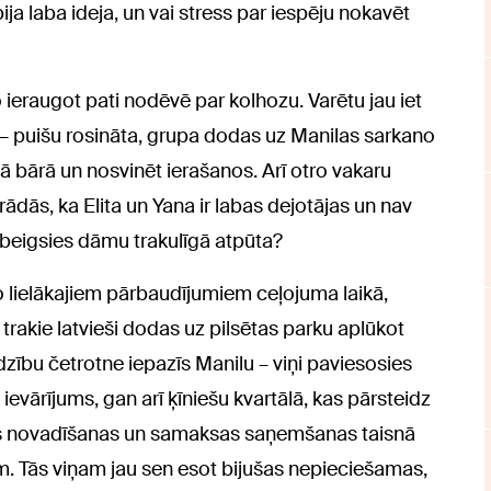
bija laba ideja, un vai stress par iespēju nokavēt
ko ieraugot pati nodēvē par kolhozu. Varētu jau iet
ē – puišu rosināta, grupa dodas uz Manilas sarkano
ādā bārā un nosvinēt ierašanos. Arī otro vakaru
rādās, ka Elita un Yana ir labas dejotājas un nav
o beigsies dāmu trakulīgā atpūta?
 no lielākajiem pārbaudījumiem ceļojuma laikā,
 trakie latvieši dodas uz pilsētas parku aplūkot
zību četrotne iepazīs Manilu – viņi paviesosies
evārījums, gan arī ķīniešu kvartālā, kas pārsteidz
jas novadīšanas un samaksas saņemšanas taisnā
m. Tās viņam jau sen esot bijušas nepieciešamas,