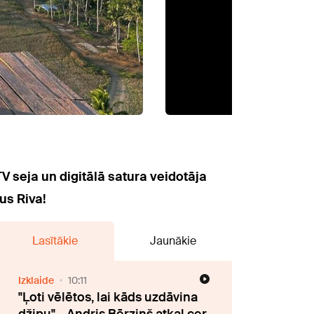
 seja un digitālā satura veidotāja
us Riva!
Lasītākie
Jaunākie
Izklaide
10:11
"Ļoti vēlētos, lai kāds uzdāvina