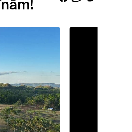
īnām!