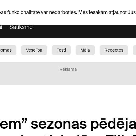
Laika ziņas
Horoskopi
avs
pas funkcionalitāte var nedarboties. Mēs iesakām atjaunot J
i
Satiksme
Domas
Veselība
Testi
Māja
Receptes
Bērni
Auto
1188 play
Sports
Bizness
Reklāma
riem” sezonas pēdēja