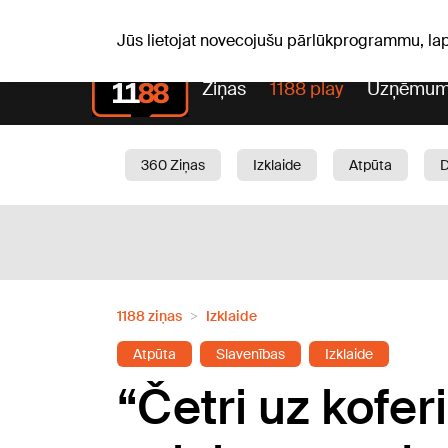
S, 08.08.2026.
+20
°C
Mudīte, Vladislava, Vladisl
Jūs lietojat novecojušu pārlūkprogrammu, la
Ziņas
1188 play
Uzņēmum
360 Ziņas
Izklaide
Atpūta
Aktuāli
Satiksme
Skaistumam
1188 ziņas
Izklaide
Atpūta
Slavenības
Izklaide
“Četri uz kofe