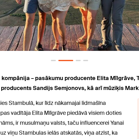
 kompānija – pasākumu producente Elita Mīlgrāve, TV
n producents Sandijs Semjonovs, kā arī mūziķis Mark
dusies Stambulā, kur līdz nākamajai lidmašīna
pas vadītāja Elita Mīlgrāve piedāvā visiem doties
zināms, ir musulmaņu valsts, taču influencerei Yanai
uz viņu Stambulas ielās atskatās, viņa atzīst, ka