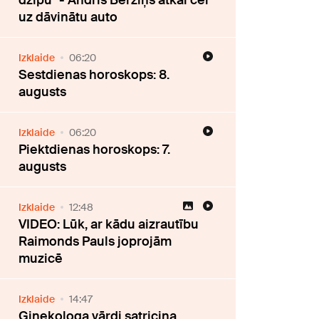
džipu" - Andris Bērziņš atkal cer
uz dāvinātu auto
Izklaide
06:20
Sestdienas horoskops: 8.
augusts
Izklaide
06:20
Piektdienas horoskops: 7.
augusts
Izklaide
12:48
VIDEO: Lūk, ar kādu aizrautību
Raimonds Pauls joprojām
muzicē
Izklaide
14:47
Ginekologa vārdi satricina