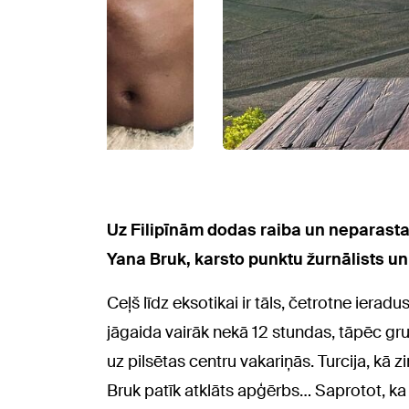
Uz Filipīnām dodas raiba un neparasta
Yana Bruk, karsto punktu žurnālists u
Ceļš līdz eksotikai ir tāls, četrotne iera
jāgaida vairāk nekā 12 stundas, tāpēc gru
uz pilsētas centru vakariņās. Turcija, kā 
Bruk patīk atklāts apģērbs… Saprotot, ka 