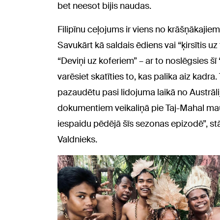
bet neesot bijis naudas.
Filipīnu ceļojums ir viens no krāšņākajie
Savukārt kā saldais ēdiens vai “ķirsītis 
“Deviņi uz koferiem” – ar to noslēgsies šī
varēsiet skatīties to, kas palika aiz kadra.
pazaudētu pasi lidojuma laikā no Austrāli
dokumentiem veikaliņā pie Taj-Mahal mauz
iespaidu pēdējā šīs sezonas epizodē”, st
Valdnieks.