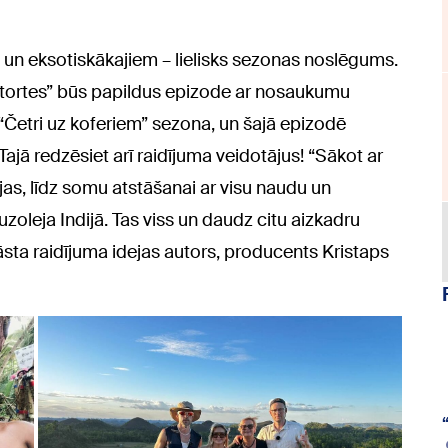
m un eksotiskākajiem – lielisks sezonas noslēgums.
uz tortes” būs papildus epizode ar nosaukumu
 “Četri uz koferiem” sezona, un šajā epizodē
 Tajā redzēsiet arī raidījuma veidotājus! “Sākot ar
jas, līdz somu atstāšanai ar visu naudu un
oleja Indijā. Tas viss un daudz citu aizkadru
āsta raidījuma idejas autors, producents Kristaps