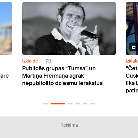
6 Attēli
Izklaide
06:40
Atpūt
“Četri uz koferiem” Austrālijā!
Rīgā
Čūskas, koalas un cita eksotika, kas
muzi
liks Latvijas slavenībām sajusties
patiesi kā otrā pasaules malā!
Reklāma