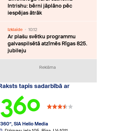
Intrishu: bērni jāplāno pēc
iespējas ātrāk
Izklaide
10:12
Ar plašu svētku programmu
galvaspilsētā atzīmēs Rīgas 825.
jubileju
Reklāma
Raksts tapis sadarbībā ar
“360”, SIA Helio Media
Dzirnavu iela 105, Rīga, LV-1011