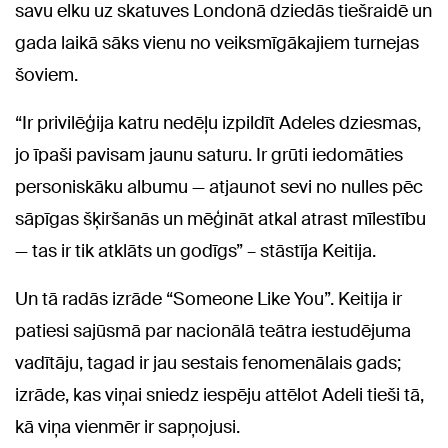
savu elku uz skatuves Londonā dziedās tiešraidē un
gada laikā sāks vienu no veiksmīgākajiem turnejas
šoviem.
“Ir privilēģija katru nedēļu izpildīt Adeles dziesmas,
jo īpaši pavisam jaunu saturu. Ir grūti iedomāties
personiskāku albumu — atjaunot sevi no nulles pēc
sāpīgas šķiršanās un mēģināt atkal atrast mīlestību
— tas ir tik atklāts un godīgs” – stāstīja Keitija.
Un tā radās izrāde “Someone Like You”. Keitija ir
patiesi sajūsmā par nacionālā teātra iestudējuma
vadītāju, tagad ir jau sestais fenomenālais gads;
izrāde, kas viņai sniedz iespēju attēlot Adeli tieši tā,
kā viņa vienmēr ir sapņojusi.