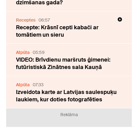
dzimšanas gada?
Receptes
06:57
Recepte: Krāsnī cepti kabači ar
tomātiem un sieru
Atpūta
05:59
VIDEO: Brīvdienu maršruts ģimenei:
futūristiskā Zinātnes sala Kauņā
Atpūta
07:33
Izveidota karte ar Latvijas saulespuķu
laukiem, kur doties fotografēties
Reklāma