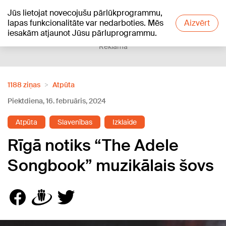
Jūs lietojat novecojušu pārlūkprogrammu,
+18
°C
lapas funkcionalitāte var nedarboties. Mēs
Aizvērt
iesakām atjaunot Jūsu pārluprogrammu.
Reklāma
1188 ziņas
Atpūta
Piektdiena, 16. februāris, 2024
Atpūta
Slavenības
Izklaide
Rīgā notiks “The Adele
Songbook” muzikālais šovs