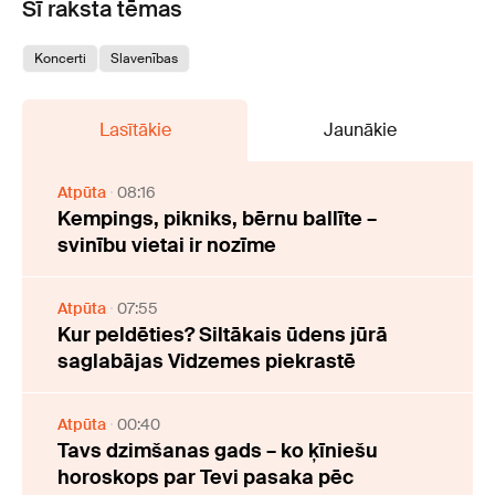
Šī raksta tēmas
Koncerti
Slavenības
Lasītākie
Jaunākie
Atpūta
08:16
Kempings, pikniks, bērnu ballīte –
svinību vietai ir nozīme
Atpūta
07:55
Kur peldēties? Siltākais ūdens jūrā
saglabājas Vidzemes piekrastē
Atpūta
00:40
Tavs dzimšanas gads – ko ķīniešu
horoskops par Tevi pasaka pēc