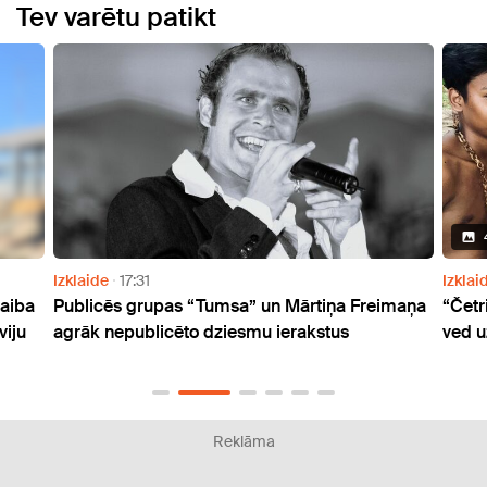
Tev varētu patikt
4 Attēli
Izklaide
13:01
s “Tumsa” un Mārtiņa Freimaņa
“Četri uz koferiem” sezona
ēto dziesmu ierakstus
ved uz eksotiskajām Filipīn
Reklāma