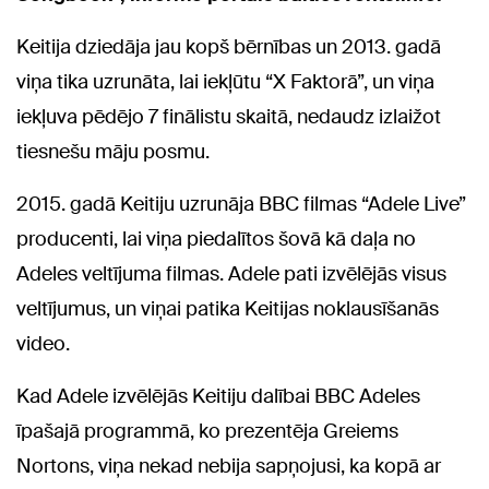
Keitija dziedāja jau kopš bērnības un 2013. gadā
viņa tika uzrunāta, lai iekļūtu “X Faktorā”, un viņa
iekļuva pēdējo 7 finālistu skaitā, nedaudz izlaižot
tiesnešu māju posmu.
2015. gadā Keitiju uzrunāja BBC filmas “Adele Live”
producenti, lai viņa piedalītos šovā kā daļa no
Adeles veltījuma filmas. Adele pati izvēlējās visus
veltījumus, un viņai patika Keitijas noklausīšanās
video.
Kad Adele izvēlējās Keitiju dalībai BBC Adeles
īpašajā programmā, ko prezentēja Greiems
Nortons, viņa nekad nebija sapņojusi, ka kopā ar