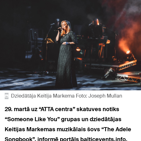
Dziedātāja Keitija Markema Foto: Joseph Mullan
29. martā uz “ATTA centra” skatuves notiks
“Someone Like You” grupas un dziedātājas
Keitijas Markemas muzikālais šovs “The Adele
Songbook”, informē portāls balticevents.info.