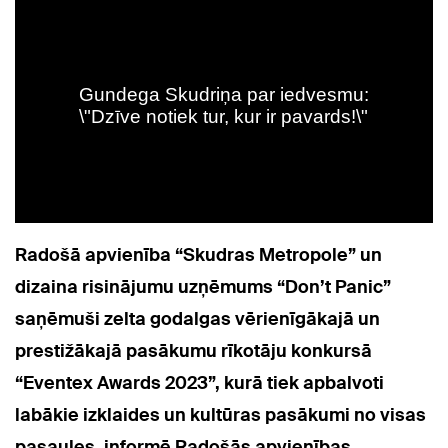
Radošā apvienība “Skudras Metropole” un
dizaina risinājumu uzņēmums “Don’t Panic”
saņēmuši zelta godalgas vērienīgākajā un
prestižākajā pasākumu rīkotāju konkursā
“Eventex Awards 2023”, kurā tiek apbalvoti
labākie izklaides un kultūras pasākumi no visas
pasaules, informē Radošās apvienības