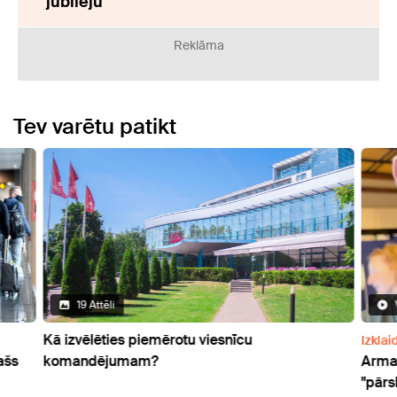
jubileju
Reklāma
Tev varētu patikt
19 Attēli
Kā izvēlēties piemērotu viesnīcu
Izklai
ašs
komandējumam?
Arma
"pārs