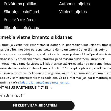
Privātuma politika
Autobusu biļetes
Sīkdatņu iestatījumi
Vilcienu biļetes
Politiskā reklāma
Sīkdatņu lietošanas
noteikumi
 tīmekļa vietne izmanto sīkdatnes
Komentāru pievienošana
 tīmekļa vietnē tiek izmantotas sīkdatnes, lai nodrošinātu un uzlabotu tīmek
nes darbību., nosūtītu personalizētu reklāmu un satura ģenerēšanai, veiktu
āmas un satura mērījumus, auditorijas datu apkopošanu, kā arī produktu izst
TV programma
zlabošanu. Zemāk sniedzam informāciju par visām sīkdatnēm, kuras tiek
Līguma noteikumi
ntotas mūsu tīmekļa vietnēs. Sīkdatnes var atšķirties atkarībā no apmeklētā
rneta vietnes sadaļas. Lietotājam jebkurā brīdī ir iespēja piekrist, atteikties va
360 Ziņu kontakti
īt savu piekrišanu. Piekrišanas sniegšana, kā arī tās atsaukšana vai mainīša
ecas uz visām interneta vietnes sadaļām. Vairāk informācijas par izmantotaj
Helio Media
atnēm skatīt
sīkdatņu izmantošanas noteikumos.
ĪT VISUS PARTNERUS
(1718) →
Portāla palīdzības dienests: e-pasts -
info@1188.lv
PIELĀGOT IZVĒLI
Copyright © 2004-2026 SIA HELIO MEDIA.
All rights reserved.
PIEKRIST VISĀM SĪKDATNĒM