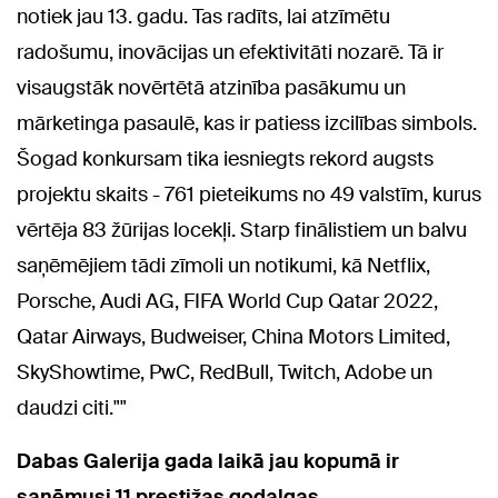
notiek jau 13. gadu. Tas radīts, lai atzīmētu
radošumu, inovācijas un efektivitāti nozarē. Tā ir
visaugstāk novērtētā atzinība pasākumu un
mārketinga pasaulē, kas ir patiess izcilības simbols.
Šogad konkursam tika iesniegts rekord augsts
projektu skaits - 761 pieteikums no 49 valstīm, kurus
vērtēja 83 žūrijas locekļi. Starp finālistiem un balvu
saņēmējiem tādi zīmoli un notikumi, kā Netflix,
Porsche, Audi AG, FIFA World Cup Qatar 2022,
Qatar Airways, Budweiser, China Motors Limited,
SkyShowtime, PwC, RedBull, Twitch, Adobe un
daudzi citi.""
Dabas Galerija gada laikā jau kopumā ir
saņēmusi 11 prestižas godalgas.