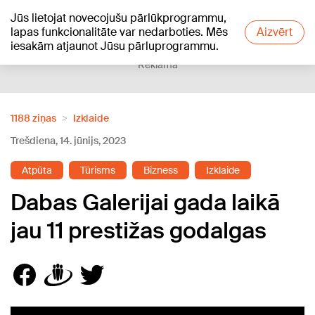
Jūs lietojat novecojušu pārlūkprogrammu,
+17
°C
lapas funkcionalitāte var nedarboties. Mēs
Aizvērt
iesakām atjaunot Jūsu pārluprogrammu.
Reklāma
1188 ziņas
Izklaide
Trešdiena, 14. jūnijs, 2023
Atpūta
Tūrisms
Bizness
Izklaide
Dabas Galerijai gada laikā
jau 11 prestižas godalgas