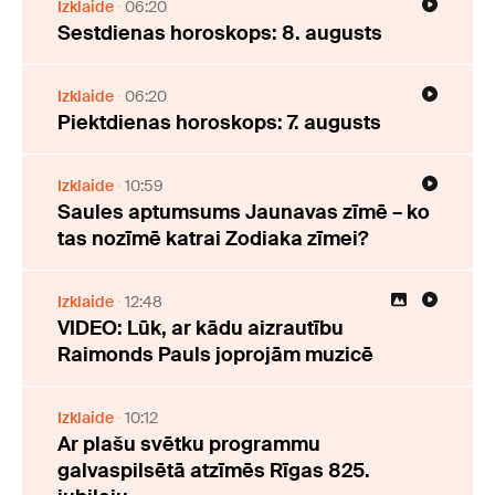
Izklaide
06:20
Sestdienas horoskops: 8. augusts
Izklaide
06:20
Piektdienas horoskops: 7. augusts
Izklaide
10:59
Saules aptumsums Jaunavas zīmē – ko
tas nozīmē katrai Zodiaka zīmei?
Izklaide
12:48
VIDEO: Lūk, ar kādu aizrautību
Raimonds Pauls joprojām muzicē
Izklaide
10:12
Ar plašu svētku programmu
galvaspilsētā atzīmēs Rīgas 825.