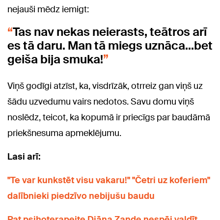
nejauši mēdz iemigt:
Tas nav nekas neierasts, teātros arī
es tā daru. Man tā miegs uznāca...bet
geiša bija smuka!
Viņš godīgi atzīst, ka, visdrīzāk, otrreiz gan viņš uz
šādu uzvedumu vairs nedotos. Savu domu viņš
noslēdz, teicot, ka kopumā ir priecīgs par baudāmā
priekšnesuma apmeklējumu.
Lasi arī:
"Te var kunkstēt visu vakaru!" "Četri uz koferiem"
dalībnieki piedzīvo nebijušu baudu
Pat psihoterapeite Diāna Zande nespēj valdīt