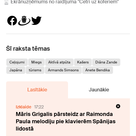
Ekrānuzņēmums no raidījuma "Četri uz koferiem"
Šī raksta tēmas
Ceļojumi
Miegs
Aktīvā atpūta
Kašers
Diāna Zande
Japāna
tūrisms
Armands Simsons
Anete Bendika
Lasītākie
Jaunākie
Izklaide
17:22
Māris Grigalis pārsteidz ar Raimonda
Paula melodiju pie klavierēm Spānijas
lidostā