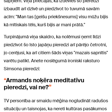
sapņiem. Viņa priecājas, ka izdevies šo pieredzi
izbaudīt arī dzīvē un piedzīvot to tuvumā savām
acīm: "Man tas [geišu priekšnesums] visu mūžu bijis
kā mītiskais tēls, kurš bijis ar mani prātā."
Turpinājumā viņa skaidro, ka nolēmusi ņemt līdzi
piedzīvot šo īsto japāņu pieredzi arī pārējo četrotni,
jo cerējusi, ka arī citiem šāds viņas "mazais sapnītis"
varētu patikt. Anete noslēgumā ironiski raksturo
Simsona pieredzi:
Armands noķēra meditatīvu
pieredzi, vai ne?
TV personība ar smaidu mēģina nogludināt radušos
situāciju un taisnojas, ka nereti kultūras pasākumos