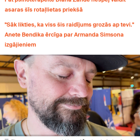
asaras šīs rotaļlietas priekšā
"Sāk likties, ka viss šis raidījums grozās ap tevi."
Anete Bendika ērcīga par Armanda Simsona
izgājieniem