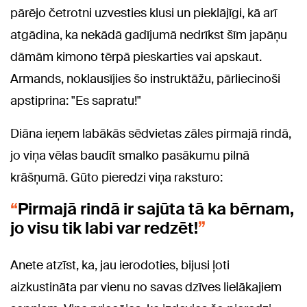
pārējo četrotni uzvesties klusi un pieklājīgi, kā arī
atgādina, ka nekādā gadījumā nedrīkst šīm japāņu
dāmām kimono tērpā pieskarties vai apskaut.
Armands, noklausījies šo instruktāžu, pārliecinoši
apstiprina: "Es sapratu!"
Diāna ieņem labākās sēdvietas zāles pirmajā rindā,
jo viņa vēlas baudīt smalko pasākumu pilnā
krāšņumā. Gūto pieredzi viņa raksturo:
Pirmajā rindā ir sajūta tā ka bērnam,
jo visu tik labi var redzēt!
Anete atzīst, ka, jau ierodoties, bijusi ļoti
aizkustināta par vienu no savas dzīves lielākajiem