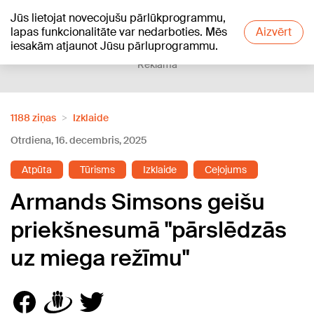
Jūs lietojat novecojušu pārlūkprogrammu,
+21
°C
lapas funkcionalitāte var nedarboties. Mēs
Aizvērt
iesakām atjaunot Jūsu pārluprogrammu.
Reklāma
1188 ziņas
Izklaide
Otrdiena, 16. decembris, 2025
Atpūta
Tūrisms
Izklaide
Ceļojums
Armands Simsons geišu
priekšnesumā "pārslēdzās
uz miega režīmu"