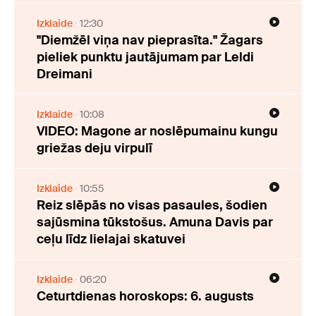
Izklaide
12:30
"Diemžēl viņa nav pieprasīta." Žagars
pieliek punktu jautājumam par Leldi
Dreimani
Izklaide
10:08
VIDEO: Magone ar noslēpumainu kungu
griežas deju virpulī
Izklaide
10:55
Reiz slēpās no visas pasaules, šodien
sajūsmina tūkstošus. Amuna Davis par
ceļu līdz lielajai skatuvei
Izklaide
06:20
Ceturtdienas horoskops: 6. augusts