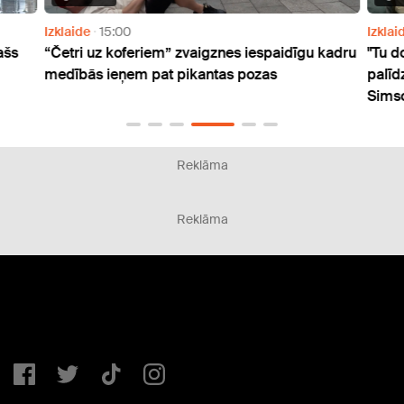
Izklaide
15:00
Izklai
ašs
“Četri uz koferiem” zvaigznes iespaidīgu kadru
"Tu 
medībās ieņem pat pikantas pozas
palīd
Sims
Reklāma
Reklāma