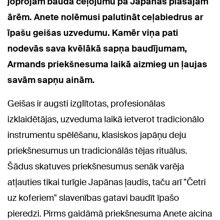
joprojām bauda ceļojumu pa
Japānas plašajām
ārēm. Anete
nolēmusi palutināt
ceļabiedrus ar
īpašu geišas uzvedumu. Kamēr viņa pati
nodevās sava kvēlākā sapņa baudījumam,
Armands priekšnesuma laikā aizmieg un ļaujas
savām sapņu ainām.
Geišas ir augsti izglītotas, profesionālas
izklaidētājas, uzveduma laikā ietverot tradicionālo
instrumentu spēlēšanu, klasiskos japāņu deju
priekšnesumus un tradicionālās tējas rituālus.
Šādus skatuves priekšnesumus senāk varēja
atļauties tikai turīgie Japānas ļaudis, taču arī "Četri
uz koferiem" slavenības gatavi baudīt īpašo
pieredzi. Pirms gaidāmā priekšnesuma Anete aicina