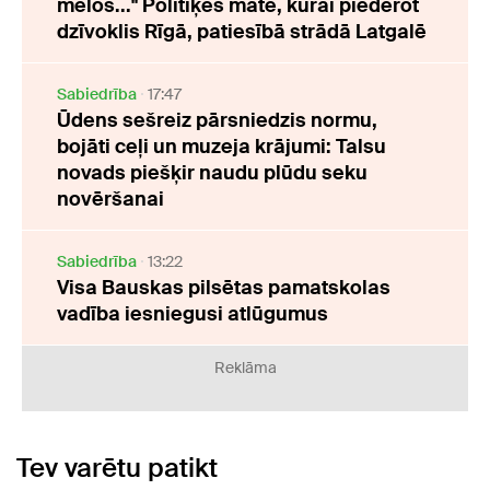
melos..." Politiķes māte, kurai piederot
dzīvoklis Rīgā, patiesībā strādā Latgalē
Sabiedrība
17:47
Ūdens sešreiz pārsniedzis normu,
bojāti ceļi un muzeja krājumi: Talsu
novads piešķir naudu plūdu seku
novēršanai
Sabiedrība
13:22
Visa Bauskas pilsētas pamatskolas
vadība iesniegusi atlūgumus
Reklāma
Tev varētu patikt