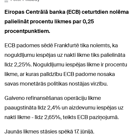
Eiropas Centrālā banka (ECB) ceturtdien nolēma
palielināt procentu likmes par 0,25
procentpunktiem.
ECB padomes sēdē Frankfurtē tika nolemts, ka
noguldījumu iespējas uz nakti likme tiks palielināta
līdz 2,25%. Noguldījumu iespējas likme ir procentu
likme, ar kuras palīdzību ECB padome nosaka
savas monetārās politikas nostājas virzību.
Galveno refinansēšanas operāciju likme
paaugstināta līdz 2,4% un aizdevumu iespējas uz
nakti likme - līdz 2,65%, teikts ECB paziņojumā.
Jaunās likmes stāsies spēkā 17. jūnijā.