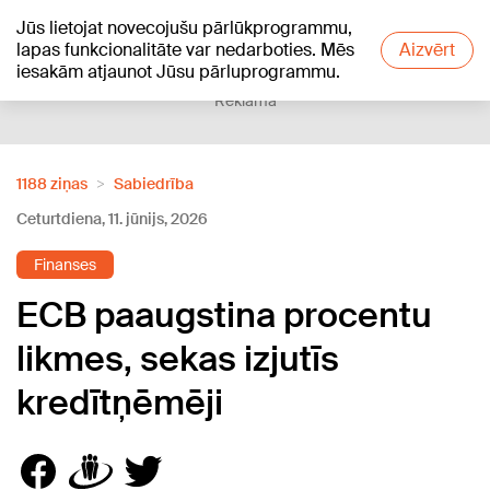
Jūs lietojat novecojušu pārlūkprogrammu,
+21
°C
lapas funkcionalitāte var nedarboties. Mēs
Aizvērt
iesakām atjaunot Jūsu pārluprogrammu.
Reklāma
1188 ziņas
Sabiedrība
Ceturtdiena, 11. jūnijs, 2026
Finanses
ECB paaugstina procentu
likmes, sekas izjutīs
kredītņēmēji