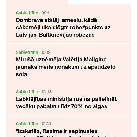
Sabiedrība
09:14
Dombrava atklāj iemeslu, kādēļ
sākotnēji tika slēgts robežpunkts uz
Latvijas-Baltkrievijas robežas
Sabiedrība
10:19
Mirušā uzņēmēja Valērija Maligina
jaunākā meita nonākusi uz apsūdzēto
sola
Sabiedrība
10:43
Labklājības ministrija rosina palielināt
vecāku pabalstu līdz 70% no algas
Sabiedrība
12:39
"Izskatās, Rasima ir sapinusies