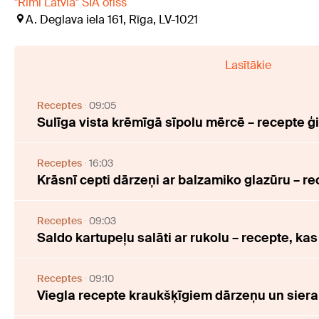
"Rimi Latvia" SIA ofiss
A. Deglava iela 161, Rīga, LV-1021
Lasītākie
Receptes
09:05
Sulīga vista krēmīgā sīpolu mērcē – recepte
Receptes
16:03
Krāsnī cepti dārzeņi ar balzamiko glazūru – r
Receptes
09:03
Saldo kartupeļu salāti ar rukolu – recepte, ka
Receptes
09:10
Viegla recepte kraukšķīgiem dārzeņu un siera 