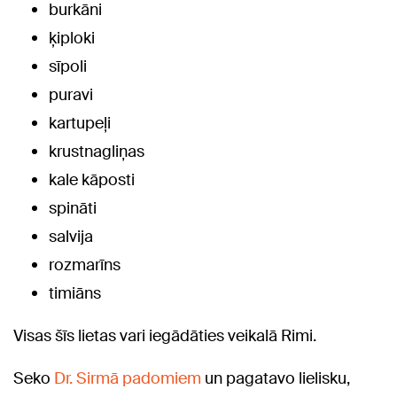
burkāni
ķiploki
sīpoli
puravi
kartupeļi
krustnagliņas
kale kāposti
spināti
salvija
rozmarīns
timiāns
Visas šīs lietas vari iegādāties veikalā Rimi.
Seko
Dr. Sirmā padomiem
un pagatavo lielisku,