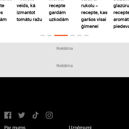
pte
veids, kā
recepte
rukolu –
glazūr
es
izmantot
gardām
recepte, kas
recept
ņām
tomātu ražu
uzkodām
garšos visai
aromāt
ģimenei
piedev
Reklāma
Reklāma
Par mums
Uzņēmumi