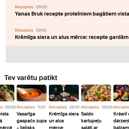
Receptes
09:05
Yanas Bruk recepte proteīniem bagātiem vist
Receptes
09:10
Krēmīga siera un alus mērce: recepte gardā
Tev varētu patikt
es
09:05
Receptes
11:01
Receptes
09:10
Receptes
09:03
Recept
vista
Vasarīga
Krēmīga siera
Saldo
Krāsnī 
gā
gaspačo zupa
un alus
kartupeļu
dārzeņi
 mērcē
– lielisks
mērce:
salāti ar
balzam