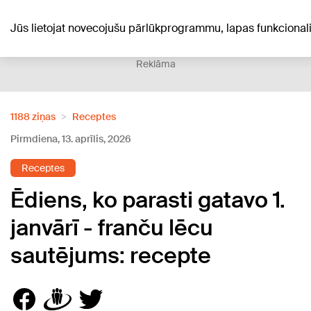
+23
°C
Jūs lietojat novecojušu pārlūkprogrammu, lapas funkciona
Reklāma
1188 ziņas
Receptes
Pirmdiena, 13. aprīlis, 2026
Receptes
Ēdiens, ko parasti gatavo 1.
janvārī - franču lēcu
sautējums: recepte