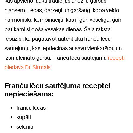
kas apvieno lauku tradīcijas ar dziļu garšas
niansēm. Lēcas, dārzeņi un garšaugi kopā veido
harmonisku kombināciju, kas ir gan veselīga, gan
patīkami sildoša vēsākās dienās. Šajā rakstā
iepazīsi, kā pagatavot autentisku franču lēcu
sautējumu, kas iepriecinās ar savu vienkāršību un
izsmalcināto garšu. Franču lēcu sautējuma
recepti
piedāvā Dr. Sirmais
!
Franču lēcu sautējuma receptei
nepieciešams:
franču lēcas
kupāti
selerija