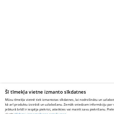
Šī tīmekļa vietne izmanto sīkdatnes
Mūsu tīmekļa vietnē tiek izmantotas sīkdatnes, lai nodrošinātu un uzlabo
kā arī produktu izstrādi un uzlabošanu. Zemāk sniedzam informāciju par v
jebkurā brīdī ir iespēja piekrist, atteikties vai mainīt savu piekrišanu.