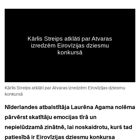
Kārlis Streips atklāti par Atvaras izredzēm Eirovīzijas dziesmu
konkursā
Nīderlandes atbalstītāja Laurēna Agama
nolēma
pārvērst skatītāju emocijas tīrā un
nepielūdzamā zinātnē, lai noskaidrotu, kurš tad
patiesībā ir Eirovīzijas dziesmu konkursa