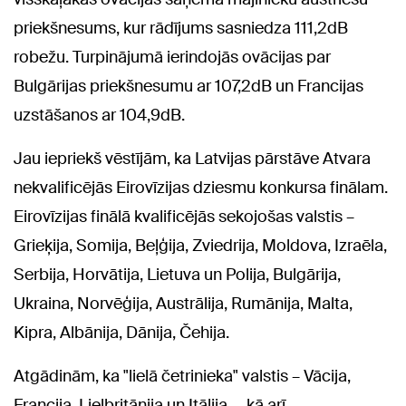
priekšnesums, kur rādījums sasniedza 111,2dB
robežu. Turpinājumā ierindojās ovācijas par
Bulgārijas priekšnesumu ar 107,2dB un Francijas
uzstāšanos ar 104,9dB.
Jau iepriekš vēstījām, ka Latvijas pārstāve Atvara
nekvalificējās Eirovīzijas dziesmu konkursa finālam.
Eirovīzijas finālā kvalificējās sekojošas valstis –
Grieķija, Somija, Beļģija, Zviedrija, Moldova, Izraēla,
Serbija, Horvātija, Lietuva un Polija, Bulgārija,
Ukraina, Norvēģija, Austrālija, Rumānija, Malta,
Kipra, Albānija, Dānija, Čehija.
Atgādinām, ka "lielā četrinieka" valstis – Vācija,
Francija, Lielbritānija un Itālija –, kā arī