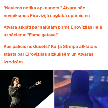
"Neviens netika apkaunots." Atvara pēc
neveiksmes Eirovīzijā saglabā optimismu
Atvara atklāti par sajūtām pirms Eirovīzijas lielā
uznāciena: "Esmu gatava!"
Kas palicis noklusēts? Kārļa Streipa atklātais
stāsts par Eirovīzijas aizkulisēm un Atvaras
izredzēm