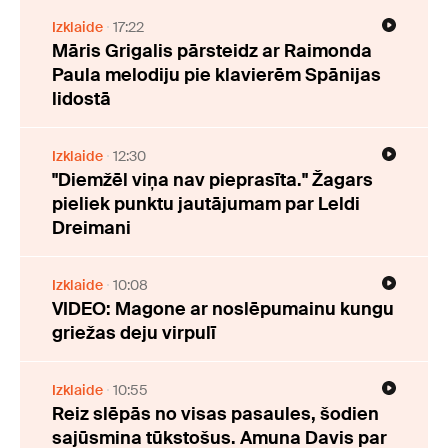
Izklaide
17:22
Māris Grigalis pārsteidz ar Raimonda
Paula melodiju pie klavierēm Spānijas
lidostā
Izklaide
12:30
"Diemžēl viņa nav pieprasīta." Žagars
pieliek punktu jautājumam par Leldi
Dreimani
Izklaide
10:08
VIDEO: Magone ar noslēpumainu kungu
griežas deju virpulī
Izklaide
10:55
Reiz slēpās no visas pasaules, šodien
sajūsmina tūkstošus. Amuna Davis par