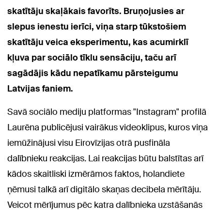
skatītāju skaļākais favorīts.
Bruņojusies ar
slepus ienestu ierīci, viņa starp tūkstošiem
skatītāju veica eksperimentu, kas acumirklī
kļuva par sociālo tīklu sensāciju, taču arī
sagādājis kādu nepatīkamu pārsteigumu
Latvijas faniem.
Savā sociālo mediju platformas "Instagram" profilā
Laurēna publicējusi vairākus videoklipus, kuros viņa
iemūžinājusi visu Eirovīzijas otrā pusfināla
dalībnieku reakcijas. Lai reakcijas būtu balstītas arī
kādos skaitliski izmērāmos faktos, holandiete
ņēmusi talkā arī digitālo skaņas decibela mērītāju.
Veicot mērījumus pēc katra dalībnieka uzstāšanās