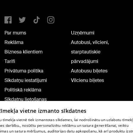
Par mums
Uzņēmumi
Reklāma
Autobusi, vilcieni,
Biznesa klientiem
starptautiskie
Tarifi
pārvadājumi
Privātuma politika
Autobusu biļetes
Sīkdatņu iestatījumi
Vilcienu biļetes
Politiskā reklāma
Sīkdatņu lietošanas
noteikumi
 tīmekļa vietne izmanto sīkdatnes
Komentāru pievienošana
 tīmekļa vietnē tiek izmantotas sīkdatnes, lai nodrošinātu un uzlabotu tīmek
nes darbību., nosūtītu personalizētu reklāmu un satura ģenerēšanai, veiktu
āmas un satura mērījumus, auditorijas datu apkopošanu, kā arī produktu izst
TV programma