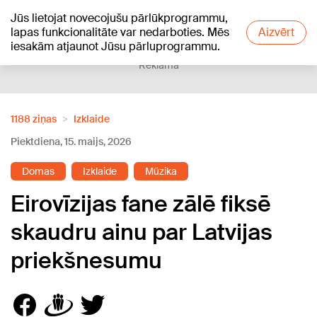
Jūs lietojat novecojušu pārlūkprogrammu,
+21
°C
lapas funkcionalitāte var nedarboties. Mēs
Aizvērt
iesakām atjaunot Jūsu pārluprogrammu.
Reklāma
1188 ziņas
Izklaide
Piektdiena, 15. maijs, 2026
Domas
Izklaide
Mūzika
Eirovīzijas fane zālē fiksē
skaudru ainu par Latvijas
priekšnesumu