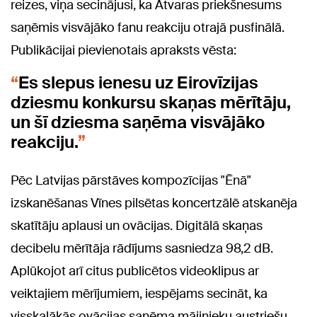
reizes, viņa secinājusi, ka Atvaras priekšnesums
saņēmis visvājāko fanu reakciju otrajā pusfinālā.
Publikācijai pievienotais apraksts vēsta:
Es slepus ienesu uz Eirovīzijas
dziesmu konkursu skaņas mērītāju,
un šī dziesma saņēma visvājāko
reakciju.
Pēc Latvijas pārstāves kompozīcijas "Ēnā"
izskanēšanas Vīnes pilsētas koncertzālē atskanēja
skatītāju aplausi un ovācijas. Digitālā skaņas
decibelu mērītāja rādījums sasniedza 98,2 dB.
Aplūkojot arī citus publicētos videoklipus ar
veiktajiem mērījumiem, iespējams secināt, ka
visskaļākās ovācijas saņēma mājinieku austriešu