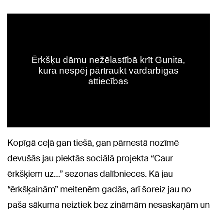
Kopīgā ceļā gan tiešā, gan pārnestā nozīmē
devušās jau piektās sociālā projekta “Caur
ērkšķiem uz…” sezonas dalībnieces. Kā jau
“ērkšķainām” meitenēm gadās, arī šoreiz jau no
paša sākuma neiztiek bez zināmām nesaskaņām un