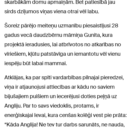
skarbākām domu apmaiņām. Bet patiesībā jau
sirds dziļumos viņas viena otrai vēl labu.
Šoreiz pārējo meiteņu uzmanību piesaistījusi 28
gadus vecā daudzbērnu māmiņa Gunita, kura
projektā ieradusies, lai atbrīvotos no atkarības no
vīriešiem, kļūtu patstāvīga un iemantotu vēl vienu
iespēju būt labai mammai.
Atklājas, ka par spīti vardarbības pilnajai pieredzei,
viņa ir atjaunojusi attiecības ar kādu no saviem
bijušajiem puišiem un iecerējusi doties peļņā uz
Angliju. Par to savs viedoklis, protams, ir
enerģiskajai Ievai, kura cenšas kolēģi vest pie prāta:
“Kāda Anglija! Ne tev tur darbs sarunāts, ne nauda,