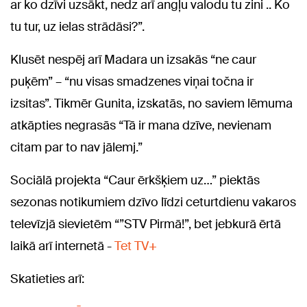
ar ko dzīvi uzsākt, nedz arī angļu valodu tu zini .. Ko
tu tur, uz ielas strādāsi?”.
Klusēt nespēj arī Madara un izsakās “ne caur
puķēm” – “nu visas smadzenes viņai točna ir
izsitas”. Tikmēr Gunita, izskatās, no saviem lēmuma
atkāpties negrasās “Tā ir mana dzīve, nevienam
citam par to nav jālemj.”
Sociālā projekta “Caur ērkšķiem uz…” piektās
sezonas notikumiem dzīvo līdzi ceturtdienu vakaros
televīzjā sievietēm “”STV Pirmā!”, bet jebkurā ērtā
laikā arī internetā -
Tet TV+
Skatieties arī: