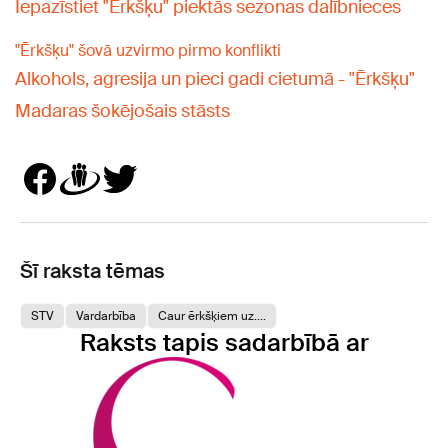
Iepazīstiet "Ērkšķu" piektās sezonas dalībnieces
"Ērkšķu" šovā uzvirmo pirmo konflikti
Alkohols, agresija un pieci gadi cietumā - "Ērkšķu"
Madaras šokējošais stāsts
Šī raksta tēmas
STV
Vardarbība
Caur ērkšķiem uz....
Raksts tapis sadarbībā ar