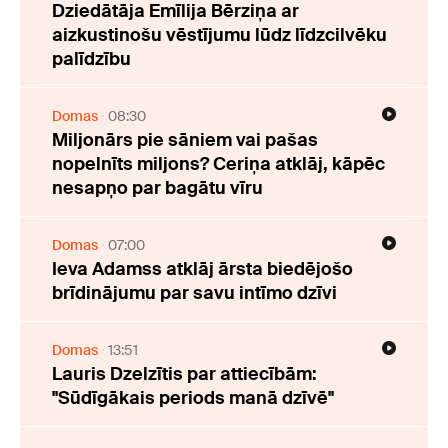
Dziedātāja Emīlija Bērziņa ar
aizkustinošu vēstījumu lūdz līdzcilvēku
palīdzību
Domas
08:30
Miljonārs pie sāniem vai pašas
nopelnīts miljons? Ceriņa atklāj, kāpēc
nesapņo par bagātu vīru
Domas
07:00
Ieva Adamss atklāj ārsta biedējošo
brīdinājumu par savu intīmo dzīvi
Domas
13:51
Lauris Dzelzītis par attiecībām:
"Sūdīgākais periods manā dzīvē"