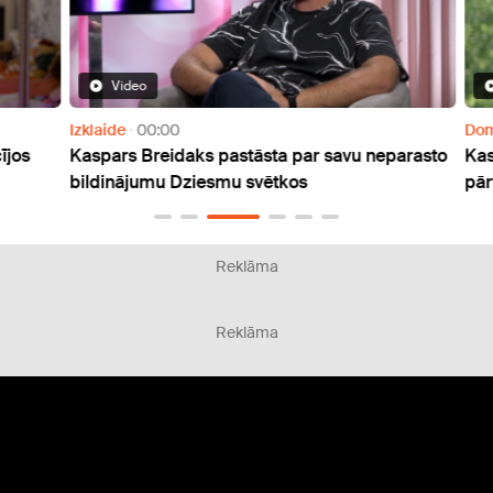
Video
Izklaide
00:00
Doma
os
Kaspars Breidaks pastāsta par savu neparasto
Kas m
bildinājumu Dziesmu svētkos
pārva
Reklāma
Reklāma