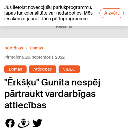
Jūs lietojat novecojušu pārlūkprogrammu,
+18
°C
lapas funkcionalitāte var nedarboties. Mēs
Aizvērt
iesakām atjaunot Jūsu pārluprogrammu.
Reklāma
1188 ziņas
Domas
Pirmdiena, 26. septembris, 2022
Domas
Attiecības
VIDEO
"Ērkšķu" Gunita nespēj
pārtraukt vardarbīgas
attiecības