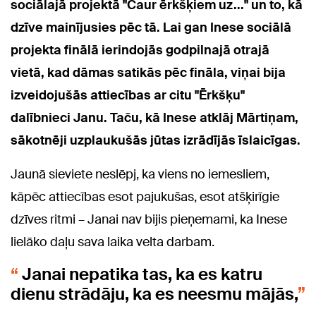
sociālajā projektā "Caur ērkšķiem uz..." un to, kā
dzīve mainījusies pēc tā. Lai gan Inese sociālā
projekta finālā ierindojās godpilnajā otrajā
vietā, kad dāmas satikās pēc fināla, viņai bija
izveidojušās attiecības ar citu "Ērkšķu"
dalībnieci Janu. Taču, kā Inese atklāj Mārtiņam,
sākotnēji uzplaukušās jūtas izrādījās īslaicīgas.
Jaunā sieviete neslēpj, ka viens no iemesliem,
kāpēc attiecības esot pajukušas, esot atšķirīgie
dzīves ritmi – Janai nav bijis pieņemami, ka Inese
lielāko daļu sava laika velta darbam.
Janai nepatika tas, ka es katru
dienu strādāju, ka es neesmu mājās,