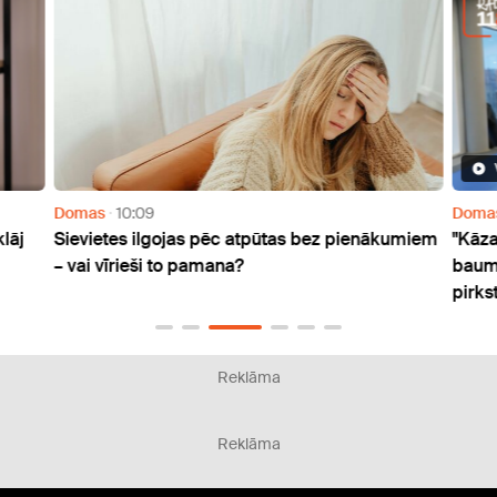
Domas
10:09
Doma
klāj
Sievietes ilgojas pēc atpūtas bez pienākumiem
"Kāza
– vai vīrieši to pamana?
bauma
pirks
Reklāma
Reklāma