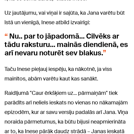
Uz jautājumu, vai viņai ir sajūta, ka Jana varētu būt
īstā un vienīgā, Inese atbild izvairīgi:
Nu.. par to jāpadomā... Cilvēks ar
tādu raksturu… mainās diendienā, es
arī nevaru noturēt sev blakus.
Taču Inese pieļauj iespēju, ka nākotnē, ja viss
mainītos, abām varētu kaut kas sanākt.
Raidījumā "Caur ērkšķiem uz... pārmaiņām" tiek
parādīts arī neliels ieskats no vienas no nākamajām
epizodēm, kur ar savu versiju padalās arī Jana. Viņa
noraida pārmetumus, ka būtu bijusi neapmierināta
ar to, ka Inese pārāk daudz strādā – Janas ieskatā