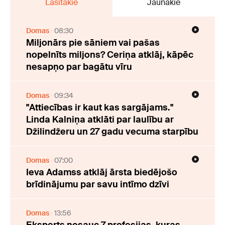
Lasītākie
Jaunākie
Domas
08:30
Miljonārs pie sāniem vai pašas
nopelnīts miljons? Ceriņa atklāj, kāpēc
nesapņo par bagātu vīru
Domas
09:34
"Attiecības ir kaut kas sargājams."
Linda Kalniņa atklāti par laulību ar
Džilindžeru un 27 gadu vecuma starpību
Domas
07:00
Ieva Adamss atklāj ārsta biedējošo
brīdinājumu par savu intīmo dzīvi
Domas
13:56