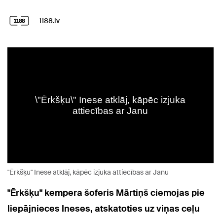
1188.lv
"Ērkšķu" Inese atklāj, kāpēc izjuka attiecības ar Janu
"Ērkšķu" kempera šoferis Mārtiņš ciemojas pie
liepājnieces Ineses, atskatoties uz viņas ceļu