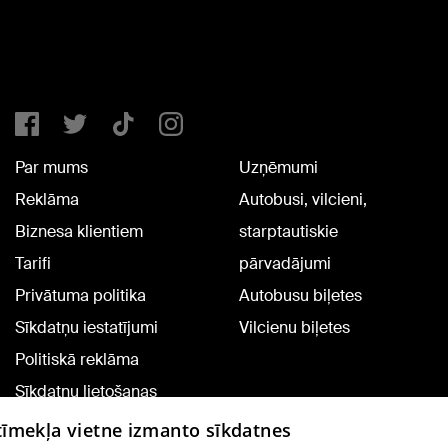
Par mums
Uzņēmumi
Reklāma
Autobusi, vilcieni,
Biznesa klientiem
starptautiskie
Tarifi
pārvadājumi
Privātuma politika
Autobusu biļetes
Sīkdatņu iestatījumi
Vilcienu biļetes
Politiskā reklāma
Sīkdatņu lietošanas
noteikumi
 tīmekļa vietne izmanto sīkdatnes