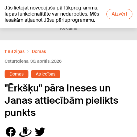
Jūs lietojat novecojušu pārlūkprogrammu,
+18
°C
lapas funkcionalitāte var nedarboties. Mēs
Aizvērt
iesakām atjaunot Jūsu pārluprogrammu.
Reklāma
1188 ziņas
Domas
Ceturtdiena, 30. aprīlis, 2026
Domas
Attiecības
"Ērkšķu" pāra Ineses un
Janas attiecībām pielikts
punkts