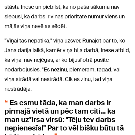
stāsta Inese un piebilst, ka no paša sākuma nav
slēpusi, ka darbs ir viņas prioritāte numur viens un
mājās viņa nevēlas sēdēt.
"Viņai tas nepatika," viņa uzsver. Runājot par to, ko
Jana darīja laikā, kamēr viņa bija darbā, Inese atbild,
ka viņai nav nejēgas, ar ko bijusī otrā pusīte
nodarbojusies. "Es nezinu, piemēram, tagad, vai
viņa strādā vai nestrādā. Cik es zinu, tad viņa
nestrādāja.
Es esmu tāda, ka man darbs ir
pirmajā vietā un pēc tam citi... ka
man uz*irsa virsū: "Tēju tev darbs
nepienesīs!" Par to vēl bišku būtu tā