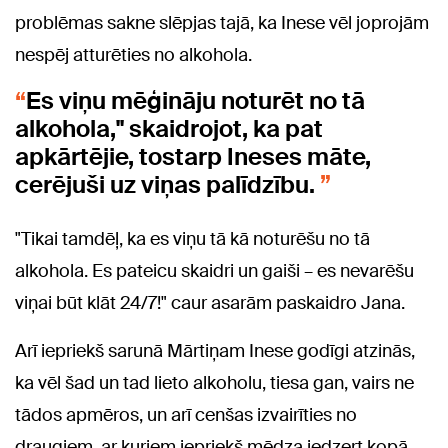
problēmas sakne slēpjas tajā, ka Inese vēl joprojām
nespēj atturēties no alkohola.
Es viņu mēģināju noturēt no tā
alkohola," skaidrojot, ka pat
apkārtējie, tostarp Ineses māte,
cerējuši uz viņas palīdzību.
"Tikai tamdēļ, ka es viņu tā kā noturēšu no tā
alkohola. Es pateicu skaidri un gaiši – es nevarēšu
viņai būt klāt 24/7!" caur asarām paskaidro Jana.
Arī iepriekš sarunā Mārtiņam Inese godīgi atzinās,
ka vēl šad un tad lieto alkoholu, tiesa gan, vairs ne
tādos apmēros, un arī cenšas izvairīties no
draugiem, ar kuriem iepriekš mēdza iedzert kopā.