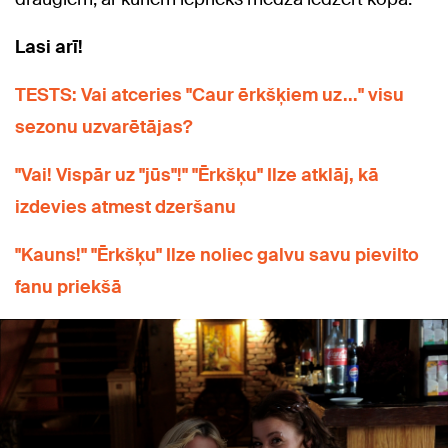
Lasi arī!
TESTS: Vai atceries "Caur ērkšķiem uz..." visu
sezonu uzvarētājas?
"Vai! Vispār uz "jūs"!" "Ērkšķu" Ilze atklāj, kā
izdevies atmest dzeršanu
"Kauns!" "Ērkšķu" Ilze noliec galvu savu pievilto
fanu priekšā