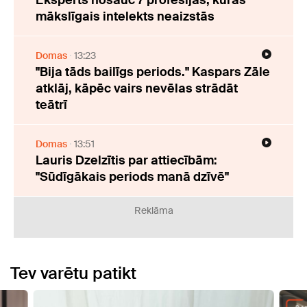
Eksperts nosauc 7 profesijas, kuras
mākslīgais intelekts neaizstās
Domas
13:23
"Bija tāds bailīgs periods." Kaspars Zāle
atklāj, kāpēc vairs nevēlas strādāt
teātrī
Domas
13:51
Lauris Dzelzītis par attiecībām:
"Sūdīgākais periods manā dzīvē"
Reklāma
Tev varētu patikt