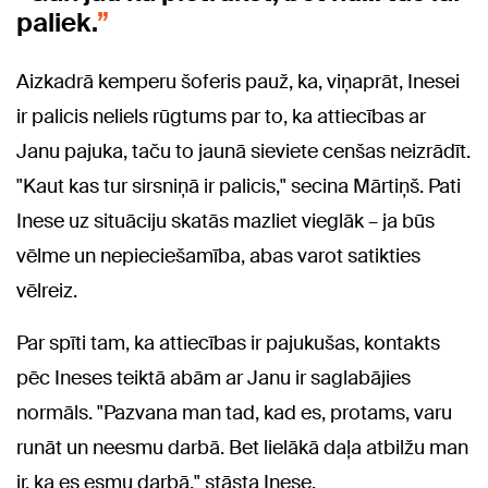
paliek.
Aizkadrā kemperu šoferis pauž, ka, viņaprāt, Inesei
ir palicis neliels rūgtums par to, ka attiecības ar
Janu pajuka, taču to jaunā sieviete cenšas neizrādīt.
"Kaut kas tur sirsniņā ir palicis," secina Mārtiņš. Pati
Inese uz situāciju skatās mazliet vieglāk – ja būs
vēlme un nepieciešamība, abas varot satikties
vēlreiz.
Par spīti tam, ka attiecības ir pajukušas, kontakts
pēc Ineses teiktā abām ar Janu ir saglabājies
normāls. "Pazvana man tad, kad es, protams, varu
runāt un neesmu darbā. Bet lielākā daļa atbilžu man
ir, ka es esmu darbā," stāsta Inese.