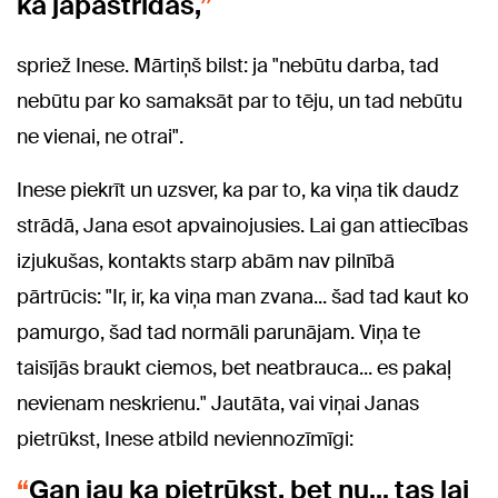
kā jāpastrīdas,
spriež Inese. Mārtiņš bilst: ja "nebūtu darba, tad
nebūtu par ko samaksāt par to tēju, un tad nebūtu
ne vienai, ne otrai".
Inese piekrīt un uzsver, ka par to, ka viņa tik daudz
strādā, Jana esot apvainojusies. Lai gan attiecības
izjukušas, kontakts starp abām nav pilnībā
pārtrūcis: "Ir, ir, ka viņa man zvana... šad tad kaut ko
pamurgo, šad tad normāli parunājam. Viņa te
taisījās braukt ciemos, bet neatbrauca... es pakaļ
nevienam neskrienu." Jautāta, vai viņai Janas
pietrūkst, Inese atbild neviennozīmīgi:
Gan jau ka pietrūkst, bet nu… tas lai