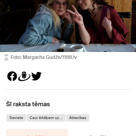
Foto: Margarita Gudže/1188.lv
Šī raksta tēmas
Sieviete
Caur ērkšķiem uz....
Attiecības