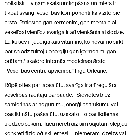
holistiski – viņām skaistumkopšana un miers ir
tikpat svarīgi veselības komponenti kā vizīte pie
ārsta. Patiesībā gan ķermenim, gan mentālajai
veselībai vienlīdz svarīga ir arī vienkārša atslodze.
Laiks sev ir jaudīgākais vitamīns, ko nevar nopirkt,
bet sniedz tūlītēju enerģiju gan ķermenim, gan
prātam,” skaidro internās medicīnas ārste
“Veselības centru apvienībā” Inga Orleāne.
Rūpējoties par labsajūtu, svarīga ir arī regulāra
veselības rādītāju pārbaude. “Sievietes bieži
samierinās ar nogurumu, enerģijas trūkumu vai
pasliktinātu pašsajūtu, uzskatot to par ikdienas
slodzes sekām. Taču nereti aiz šīm sajūtām slēpjas
konkrēti fizioloģiski iemesli – piemēram, dzelzs vai