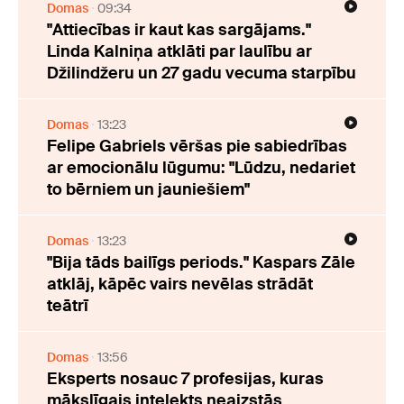
Domas
09:34
"Attiecības ir kaut kas sargājams."
Linda Kalniņa atklāti par laulību ar
Džilindžeru un 27 gadu vecuma starpību
Domas
13:23
Felipe Gabriels vēršas pie sabiedrības
ar emocionālu lūgumu: "Lūdzu, nedariet
to bērniem un jauniešiem"
Domas
13:23
"Bija tāds bailīgs periods." Kaspars Zāle
atklāj, kāpēc vairs nevēlas strādāt
teātrī
Domas
13:56
Eksperts nosauc 7 profesijas, kuras
mākslīgais intelekts neaizstās