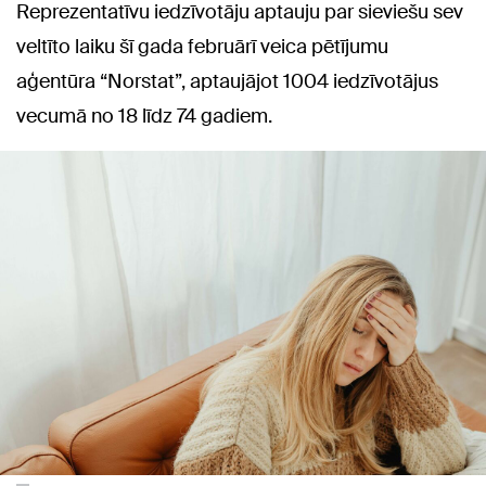
Reprezentatīvu iedzīvotāju aptauju par sieviešu sev
veltīto laiku šī gada februārī veica pētījumu
aģentūra “Norstat”, aptaujājot 1004 iedzīvotājus
vecumā no 18 līdz 74 gadiem.