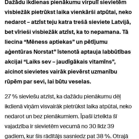
Dažādu ikdienas pienākumu virpulī sievietēm
visbiežāk pietrūkst laika vienkārši atpūtai, neko
nedarot – atzīst teju katra trešā sieviete Latvijā,
bet vīrieši visbiežāk atzīst, ka to nepamana. Tā
liecina “Mēness aptiekas” un pētījumu
aģentūras Norstat” īstenotā aptauja labbūtības
akcijai “Laiks sev – jaudīgākais vitamīns”,
aicinot sievietes vairāk pievērst uzmanību
rūpēm par sevi, lai būtu veselas.
27 % sieviešu atzīst, ka dažādu pienākumu dēļ
ikdienā viņām visvairāk pietrūkst laika atpūtai, neko
nedarot un bez pienākumiem. Īpaši izteikta šī
vajadzība ir sievietēm vecumā no 30 līdz 39
gadiem, kur šis rādītājs sasniedz pat 38 %. Otrajā