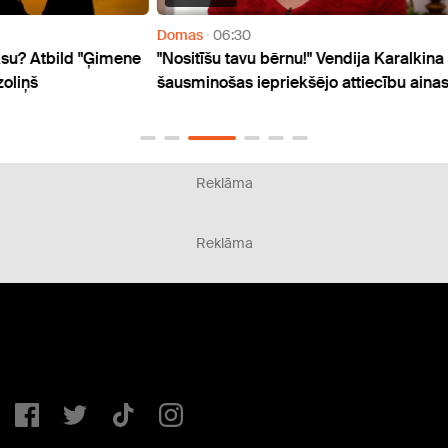
Domas
06:30
Doma
imene
"Nositīšu tavu bērnu!" Vendija Karalkina atklāj
"Kāza
šausminošas iepriekšējo attiecību ainas
bauma
pirks
Reklāma
Reklāma