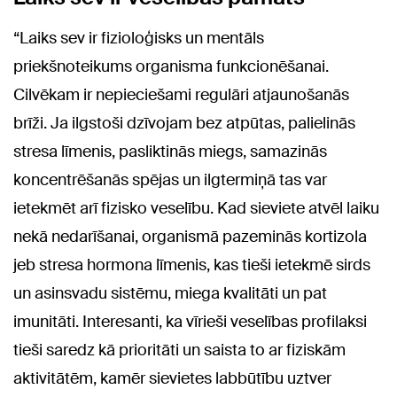
“Laiks sev ir fizioloģisks un mentāls
priekšnoteikums organisma funkcionēšanai.
Cilvēkam ir nepieciešami regulāri atjaunošanās
brīži. Ja ilgstoši dzīvojam bez atpūtas, palielinās
stresa līmenis, pasliktinās miegs, samazinās
koncentrēšanās spējas un ilgtermiņā tas var
ietekmēt arī fizisko veselību. Kad sieviete atvēl laiku
nekā nedarīšanai, organismā pazeminās kortizola
jeb stresa hormona līmenis, kas tieši ietekmē sirds
un asinsvadu sistēmu, miega kvalitāti un pat
imunitāti. Interesanti, ka vīrieši veselības profilaksi
tieši saredz kā prioritāti un saista to ar fiziskām
aktivitātēm, kamēr sievietes labbūtību uztver