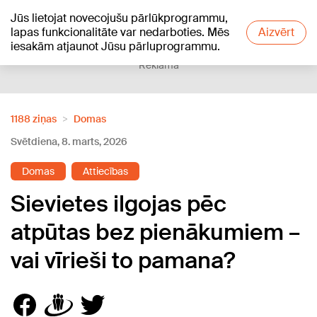
Jūs lietojat novecojušu pārlūkprogrammu,
+10
°C
lapas funkcionalitāte var nedarboties. Mēs
Aizvērt
iesakām atjaunot Jūsu pārluprogrammu.
Reklāma
1188 ziņas
Domas
Svētdiena, 8. marts, 2026
Domas
Attiecības
Sievietes ilgojas pēc
atpūtas bez pienākumiem –
vai vīrieši to pamana?