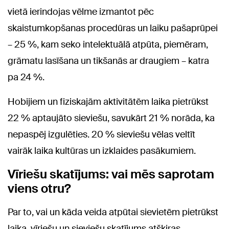
vietā ierindojas vēlme izmantot pēc
skaistumkopšanas procedūras un laiku pašaprūpei
– 25 %, kam seko intelektuālā atpūta, piemēram,
grāmatu lasīšana un tikšanās ar draugiem – katra
pa 24 %.
Hobijiem un fiziskajām aktivitātēm laika pietrūkst
22 % aptaujāto sieviešu, savukārt 21 % norāda, ka
nepaspēj izgulēties. 20 % sieviešu vēlas veltīt
vairāk laika kultūras un izklaides pasākumiem.
Vīriešu skatījums: vai mēs saprotam
viens otru?
Par to, vai un kāda veida atpūtai sievietēm pietrūkst
laika, vīriešu un sieviešu skatījums atšķiras.