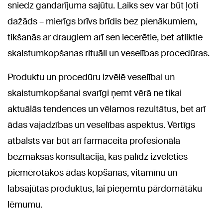
sniedz gandarījuma sajūtu. Laiks sev var būt ļoti
dažāds – mierīgs brīvs brīdis bez pienākumiem,
tikšanās ar draugiem arī sen iecerētie, bet atliktie
skaistumkopšanas rituāli un veselības procedūras.
Produktu un procedūru izvēlē veselībai un
skaistumkopšanai svarīgi ņemt vērā ne tikai
aktuālās tendences un vēlamos rezultātus, bet arī
ādas vajadzības un veselības aspektus. Vērtīgs
atbalsts var būt arī farmaceita profesionāla
bezmaksas konsultācija, kas palīdz izvēlēties
piemērotākos ādas kopšanas, vitamīnu un
labsajūtas produktus, lai pieņemtu pārdomātāku
lēmumu.