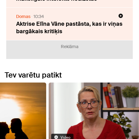
Domas
10:34
Aktrise Elīna Vāne pastāsta, kas ir viņas
bargākais kritiķis
Reklāma
Tev varētu patikt
Video