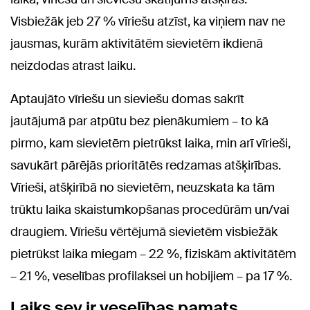
Visbiežāk jeb 27 % vīriešu atzīst, ka viņiem nav ne
jausmas, kurām aktivitātēm sievietēm ikdienā
neizdodas atrast laiku.
Aptaujāto vīriešu un sieviešu domas sakrīt
jautājumā par atpūtu bez pienākumiem – to kā
pirmo, kam sievietēm pietrūkst laika, min arī vīrieši,
savukārt pārējās prioritātēs redzamas atšķirības.
Vīrieši, atšķirībā no sievietēm, neuzskata ka tām
trūktu laika skaistumkopšanas procedūrām un/vai
draugiem. Vīriešu vērtējumā sievietēm visbiežāk
pietrūkst laika miegam – 22 %, fiziskām aktivitātēm
– 21 %, veselības profilaksei un hobijiem – pa 17 %.
Laiks sev ir veselības pamats