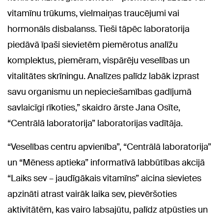
vitamīnu trūkums, vielmaiņas traucējumi vai
hormonāls disbalanss. Tieši tāpēc laboratorija
piedāvā īpaši sievietēm piemērotus analīžu
komplektus, piemēram, vispārēju veselības un
vitalitātes skrīningu. Analīzes palīdz labāk izprast
savu organismu un nepieciešamības gadījumā
savlaicīgi rīkoties,” skaidro ārste Jana Osīte,
“Centrālā laboratorija” laboratorijas vadītāja.
“Veselības centru apvienība”, “Centrālā laboratorija”
un “Mēness aptieka” informatīvā labbūtības akcijā
“Laiks sev – jaudīgākais vitamīns” aicina sievietes
apzināti atrast vairāk laika sev, pievēršoties
aktivitātēm, kas vairo labsajūtu, palīdz atpūsties un