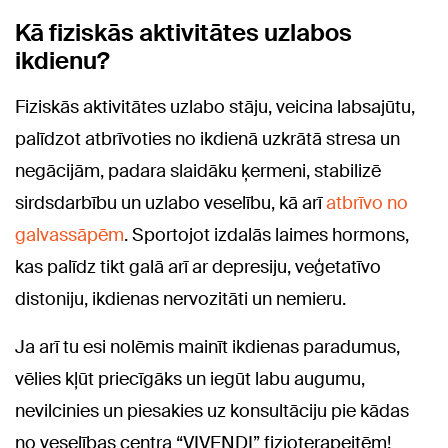
Kā fiziskās aktivitātes uzlabos
ikdienu?
Fiziskās aktivitātes uzlabo stāju, veicina labsajūtu,
palīdzot atbrīvoties no ikdienā uzkrātā stresa un
negācijām, padara slaidāku ķermeni, stabilizē
sirdsdarbību un uzlabo veselību, kā arī
atbrīvo no
galvassāpēm
. Sportojot izdalās laimes hormons,
kas palīdz tikt galā arī ar depresiju, veģetatīvo
distoniju, ikdienas nervozitāti un nemieru.
Ja arī tu esi nolēmis mainīt ikdienas paradumus,
vēlies kļūt priecīgāks un iegūt labu augumu,
nevilcinies un piesakies uz konsultāciju pie kādas
no veselības centra “VIVENDI” fizioterapeitēm!