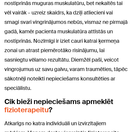
nostiprinās muguras muskulatūru, bet nekaitēs tai
vēl vairāk – uzreiz skaidrs, ka dziļi atliecieni vai
smagi svari vingrinājumos nebūs, vismaz ne pirmajā
gadā, kamēr pacienta muskulatūra attīstās un
nostiprinās. Nozīmīgi ir iziet cauri katrai ķermeņa
zonai un atrast piemērotāko risinājumu, lai
sasniegtu vēlamo rezultātu. Diemžēl paši, veicot
vingrojumus uz savu galvu, varam traumēties, tāpēc
sākotnēji noteikti nepieciešams konsultēties ar
speciālistu.
Cik bieži nepieciešams apmeklēt
fizioterapeitu
?
Atkarīgs no katra individuāli un izvirzītajiem