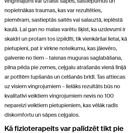
vingrinājumi var izraisīt sāpes, sastiepumus un
nopietnākas traumas, kas var rezultēties,
piemēram, sastieptās saitēs vai salauztā, ieplēstā
kaulā. Lai gan no malas varētu šķist, ka uzdevumi ir
skaidri un protam tos izpildīti, tik vienkāršai lietai, kā
pietupieni, pat ir virkne noteikumu, kas jāievēro,
galvenie no tiem – taisnas muguras saglabāšana,
pilna pēda pie zemes, ceļgalu atrašanās vienā līnijā
ar potītēm tupšanās un celšanās brīdī. Tas attiecas
uz visiem vingrojumiem – lielāks rezultāts būs no
kvalitatīvi veiktiem vingrojumiem nevis no 100
nepareizi veiktiem pietupieniem, kas vēlāk radīs
diskomfortu un sāpes ceļgalos.
Kā fizioterapeits var palīdzēt tikt pie