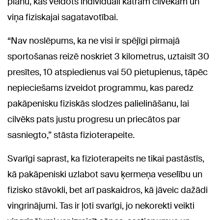
plānu, kas veidots individuāli katram cilvēkam un
viņa fiziskajai sagatavotībai.
“Nav noslēpums, ka ne visi ir spējīgi pirmajā
sportošanas reizē noskriet 3 kilometrus, uztaisīt 30
presītes, 10 atspiedienus vai 50 pietupienus, tāpēc
nepieciešams izveidot programmu, kas paredz
pakāpenisku fiziskās slodzes palielināšanu, lai
cilvēks pats justu progresu un priecātos par
sasniegto,” stāsta fizioterapeite.
Svarīgi saprast, ka fizioterapeits ne tikai pastāstīs,
kā pakāpeniski uzlabot savu ķermeņa veselību un
fizisko stāvokli, bet arī paskaidros, kā jāveic dažādi
vingrinājumi. Tas ir ļoti svarīgi, jo nekorekti veikti