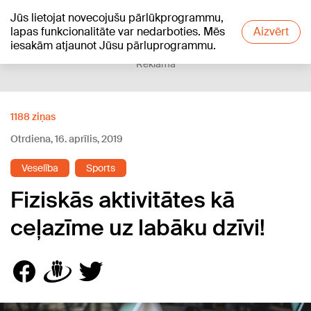
Jūs lietojat novecojušu pārlūkprogrammu,
+24
°C
lapas funkcionalitāte var nedarboties. Mēs
Aizvērt
iesakām atjaunot Jūsu pārluprogrammu.
Reklāma
1188 ziņas
Otrdiena, 16. aprīlis, 2019
Veselība
Sports
Fiziskās aktivitātes kā
ceļazīme uz labāku dzīvi!