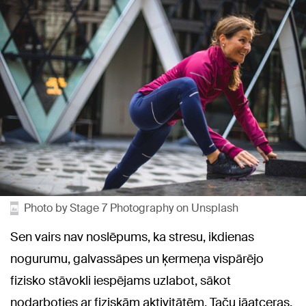
Photo by Stage 7 Photography on Unsplash
Sen vairs nav noslēpums, ka stresu, ikdienas
nogurumu, galvassāpes un ķermeņa vispārējo
fizisko stāvokli iespējams uzlabot, sākot
nodarboties ar fiziskām aktivitātēm. Taču jāatceras,