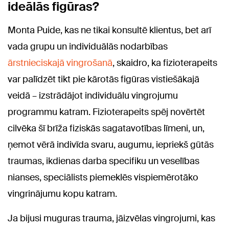
ideālās figūras?
Monta Puide, kas ne tikai konsultē klientus, bet arī
vada grupu un individuālās nodarbības
ārstnieciskajā vingrošanā
, skaidro, ka fizioterapeits
var palīdzēt tikt pie kārotās figūras vistiešākajā
veidā – izstrādājot individuālu vingrojumu
programmu katram. Fizioterapeits spēj novērtēt
cilvēka šī brīža fiziskās sagatavotības līmeni, un,
ņemot vērā indivīda svaru, augumu, iepriekš gūtās
traumas, ikdienas darba specifiku un veselības
nianses, speciālists piemeklēs vispiemērotāko
vingrinājumu kopu katram.
Ja bijusi muguras trauma, jāizvēlas vingrojumi, kas