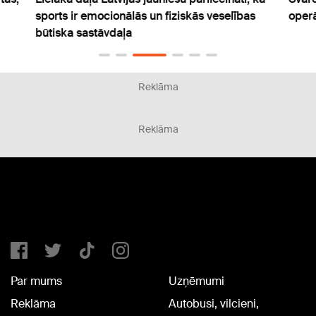
sports ir emocionālās un fiziskās veselības
operā
būtiska sastāvdaļa
Reklāma
Reklāma
Par mums
Uzņēmumi
Reklāma
Autobusi, vilcieni,