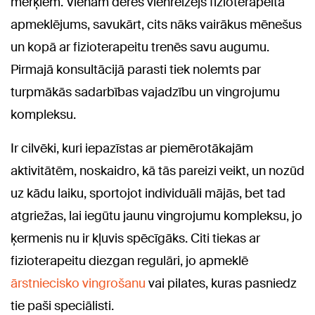
mērķiem. Vienam derēs vienreizējs fizioterapeita
apmeklējums, savukārt, cits nāks vairākus mēnešus
un kopā ar fizioterapeitu trenēs savu augumu.
Pirmajā konsultācijā parasti tiek nolemts par
turpmākās sadarbības vajadzību un vingrojumu
kompleksu.
Ir cilvēki, kuri iepazīstas ar piemērotākajām
aktivitātēm, noskaidro, kā tās pareizi veikt, un nozūd
uz kādu laiku, sportojot individuāli mājās, bet tad
atgriežas, lai iegūtu jaunu vingrojumu kompleksu, jo
ķermenis nu ir kļuvis spēcīgāks. Citi tiekas ar
fizioterapeitu diezgan regulāri, jo apmeklē
ārstniecisko vingrošanu
vai pilates, kuras pasniedz
tie paši speciālisti.