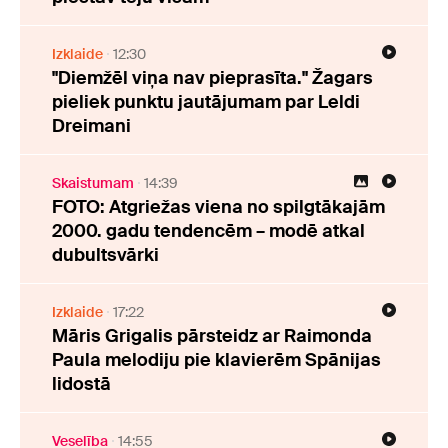
Izklaide
12:30
"Diemžēl viņa nav pieprasīta." Žagars
pieliek punktu jautājumam par Leldi
Dreimani
Skaistumam
14:39
FOTO: Atgriežas viena no spilgtākajām
2000. gadu tendencēm – modē atkal
dubultsvārki
Izklaide
17:22
Māris Grigalis pārsteidz ar Raimonda
Paula melodiju pie klavierēm Spānijas
lidostā
Veselība
14:55