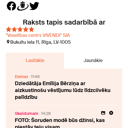
Raksts tapis sadarbībā ar
"Veselības centrs VIVENDI" SIA
Bukultu iela 11, Rīga, LV-1005
Lasītākie
Jaunākie
Domas
11:48
Dziedātāja Emīlija Bērziņa ar
aizkustinošu vēstījumu lūdz līdzcilvēku
palīdzību
Skaistumam
14:28
FOTO: Šoruden modē būs džinsi, kas
piestāv teju visam