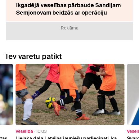
Ikgadējā veselības pārbaude Sandijam
Semjonovam beidzās ar operāciju
Reklāma
Tev varētu patikt
Veselība
10:03
Vesel
tas,
Lielākā daļa Latvijas jauniešu pārliecināti, ka
Svarc