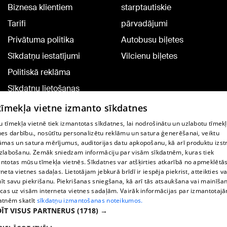
Biznesa klientiem
starptautiskie
Tarifi
pārvadājumi
Privātuma politika
Autobusu biļetes
Sīkdatņu iestatījumi
Vilcienu biļetes
Politiskā reklāma
Sīkdatņu lietošanas
noteikumi
 tīmekļa vietne izmanto sīkdatnes
Komentāru pievienošana
 tīmekļa vietnē tiek izmantotas sīkdatnes, lai nodrošinātu un uzlabotu tīmek
nes darbību., nosūtītu personalizētu reklāmu un satura ģenerēšanai, veiktu
āmas un satura mērījumus, auditorijas datu apkopošanu, kā arī produktu izst
TV programma
zlabošanu. Zemāk sniedzam informāciju par visām sīkdatnēm, kuras tiek
Līguma noteikumi
ntotas mūsu tīmekļa vietnēs. Sīkdatnes var atšķirties atkarībā no apmeklētā
rneta vietnes sadaļas. Lietotājam jebkurā brīdī ir iespēja piekrist, atteikties va
360 Ziņu kontakti
īt savu piekrišanu. Piekrišanas sniegšana, kā arī tās atsaukšana vai mainīša
ecas uz visām interneta vietnes sadaļām. Vairāk informācijas par izmantotaj
Helio Media
atnēm skatīt
sīkdatņu izmantošanas noteikumos.
ĪT VISUS PARTNERUS
(1718) →
Portāla palīdzības dienests: e-pasts -
info@1188.lv