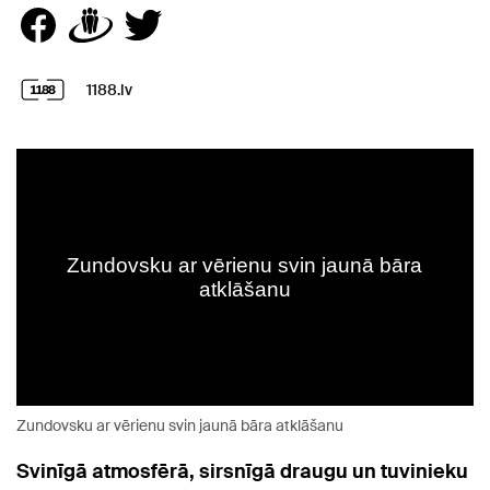
1188.lv
Zundovsku ar vērienu svin jaunā bāra atklāšanu
Svinīgā atmosfērā, sirsnīgā draugu un tuvinieku