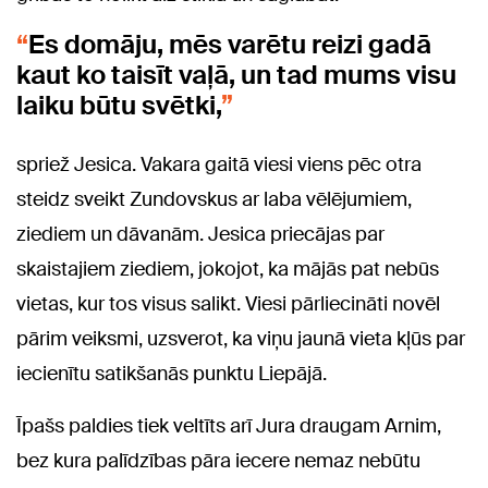
Es domāju, mēs varētu reizi gadā
kaut ko taisīt vaļā, un tad mums visu
laiku būtu svētki,
spriež Jesica. Vakara gaitā viesi viens pēc otra
steidz sveikt Zundovskus ar laba vēlējumiem,
ziediem un dāvanām. Jesica priecājas par
skaistajiem ziediem, jokojot, ka mājās pat nebūs
vietas, kur tos visus salikt. Viesi pārliecināti novēl
pārim veiksmi, uzsverot, ka viņu jaunā vieta kļūs par
iecienītu satikšanās punktu Liepājā.
Īpašs paldies tiek veltīts arī Jura draugam Arnim,
bez kura palīdzības pāra iecere nemaz nebūtu