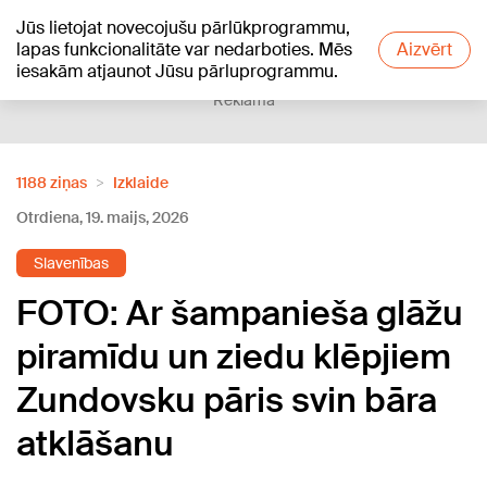
Jūs lietojat novecojušu pārlūkprogrammu,
+21
°C
lapas funkcionalitāte var nedarboties. Mēs
Aizvērt
iesakām atjaunot Jūsu pārluprogrammu.
Reklāma
1188 ziņas
Izklaide
Otrdiena, 19. maijs, 2026
Slavenības
FOTO: Ar šampanieša glāžu
piramīdu un ziedu klēpjiem
Zundovsku pāris svin bāra
atklāšanu