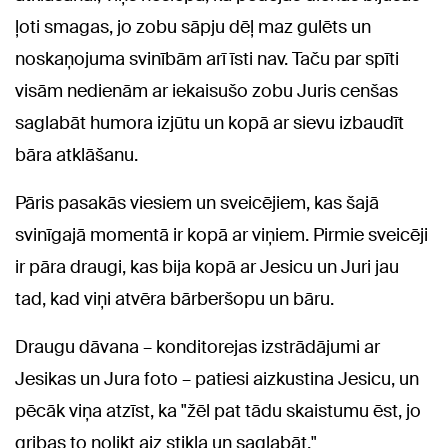
ļoti smagas, jo zobu sāpju dēļ maz gulēts un
noskaņojuma svinībām arī īsti nav. Taču par spīti
visām nedienām ar iekaisušo zobu Juris cenšas
saglabāt humora izjūtu un kopā ar sievu izbaudīt
bāra atklāšanu.
Pāris pasakās viesiem un sveicējiem, kas šajā
svinīgajā momentā ir kopā ar viņiem. Pirmie sveicēji
ir pāra draugi, kas bija kopā ar Jesicu un Juri jau
tad, kad viņi atvēra bārberšopu un bāru.
Draugu dāvana – konditorejas izstrādājumi ar
Jesikas un Jura foto – patiesi aizkustina Jesicu, un
pēcāk viņa atzīst, ka "žēl pat tādu skaistumu ēst, jo
gribas to nolikt aiz stikla un saglabāt."