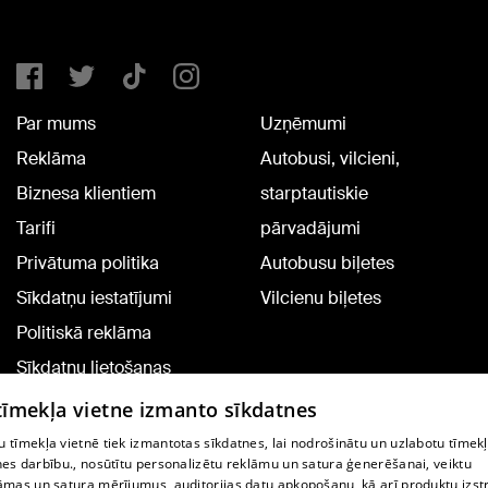
Par mums
Uzņēmumi
Reklāma
Autobusi, vilcieni,
Biznesa klientiem
starptautiskie
Tarifi
pārvadājumi
Privātuma politika
Autobusu biļetes
Sīkdatņu iestatījumi
Vilcienu biļetes
Politiskā reklāma
Sīkdatņu lietošanas
noteikumi
 tīmekļa vietne izmanto sīkdatnes
Komentāru pievienošana
 tīmekļa vietnē tiek izmantotas sīkdatnes, lai nodrošinātu un uzlabotu tīmek
nes darbību., nosūtītu personalizētu reklāmu un satura ģenerēšanai, veiktu
āmas un satura mērījumus, auditorijas datu apkopošanu, kā arī produktu izst