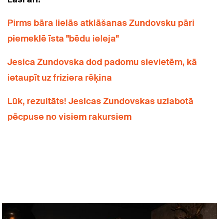
Pirms bāra lielās atklāšanas Zundovsku pāri
piemeklē īsta "bēdu ieleja"
Jesica Zundovska dod padomu sievietēm, kā
ietaupīt uz friziera rēķina
Lūk, rezultāts! Jesicas Zundovskas uzlabotā
pēcpuse no visiem rakursiem