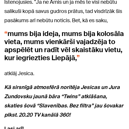
īstenojusies. "Ja ne Arnis un ja mēs te visi nebūtu
salikuši kopā savus gudros prātus, tad visdrīzāk šis
pasākums arī nebūtu noticis. Bet, kā es saku,
mums bija ideja, mums bija kolosāla
vieta, mums vienkārši vajadzēja to
apspēlēt un radīt vēl skaistāku vietu,
kur iegriezties Liepājā,
atklāj Jesica.
Kā sirsnīgā atmosfērā noritēja Jesicas un Jura
Zundovsku jaunā bāra “Twins” atklāšana,
skaties šovā “Slavenības. Bez filtra” jau šovakar
plkst. 20.20 TV kanālā 360!
Lasi arī!