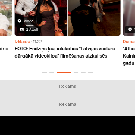
Video
2 Attēli
Izklaide
11:22
Doma
dris
FOTO: Endziņš ļauj ielūkoties "Latvijas vēsturē
"Atti
dārgākā videoklipa" filmēšanas aizkulisēs
Kalni
gadu
Reklāma
Reklāma