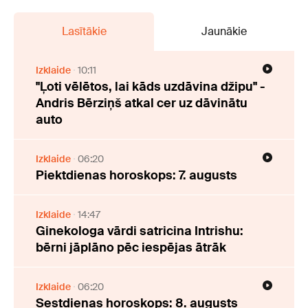
Lasītākie
Jaunākie
Izklaide
10:11
"Ļoti vēlētos, lai kāds uzdāvina džipu" -
Andris Bērziņš atkal cer uz dāvinātu
auto
Izklaide
06:20
Piektdienas horoskops: 7. augusts
Izklaide
14:47
Ginekologa vārdi satricina Intrishu:
bērni jāplāno pēc iespējas ātrāk
Izklaide
06:20
Sestdienas horoskops: 8. augusts