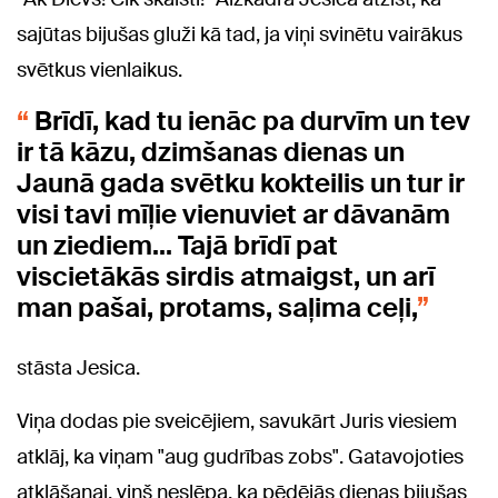
sajūtas bijušas gluži kā tad, ja viņi svinētu vairākus
svētkus vienlaikus.
Brīdī, kad tu ienāc pa durvīm un tev
ir tā kāzu, dzimšanas dienas un
Jaunā gada svētku kokteilis un tur ir
visi tavi mīļie vienuviet ar dāvanām
un ziediem... Tajā brīdī pat
viscietākās sirdis atmaigst, un arī
man pašai, protams, saļima ceļi,
stāsta Jesica.
Viņa dodas pie sveicējiem, savukārt Juris viesiem
atklāj, ka viņam "aug gudrības zobs". Gatavojoties
atklāšanai, viņš neslēpa, ka pēdējās dienas bijušas