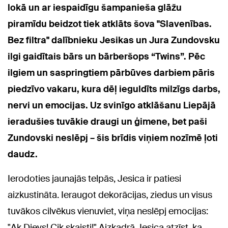
lokā un ar iespaidīgu šampanieša glāžu
piramīdu beidzot tiek atklāts šova "Slavenības.
Bez filtra" dalībnieku Jesikas un Jura Zundovsku
ilgi gaidītais bārs un bārberšops “Twins”. Pēc
ilgiem un saspringtiem pārbūves darbiem pāris
piedzīvo vakaru, kura dēļ ieguldīts milzīgs darbs,
nervi un emocijas. Uz svinīgo atklāšanu Liepājā
ieradušies tuvākie draugi un ģimene, bet paši
Zundovski neslēpj – šis brīdis viņiem nozīmē ļoti
daudz.
Ierodoties jaunajās telpās, Jesica ir patiesi
aizkustināta. Ieraugot dekorācijas, ziedus un visus
tuvākos cilvēkus vienuviet, viņa neslēpj emocijas:
"Ak Dievs! Cik skaisti!" Aizkadrā Jesica atzīst, ka