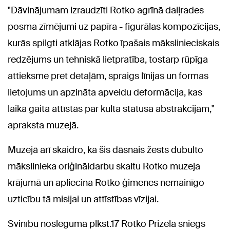
"Dāvinājumam izraudzīti Rotko agrīnā daiļrades
posma zīmējumi uz papīra - figurālas kompozīcijas,
kurās spilgti atklājas Rotko īpašais mākslinieciskais
redzējums un tehniskā lietpratība, tostarp rūpīga
attieksme pret detaļām, spraigs līnijas un formas
lietojums un apzināta apveidu deformācija, kas
laika gaitā attīstās par kulta statusa abstrakcijām,"
apraksta muzejā.
Muzejā arī skaidro, ka šis dāsnais žests dubulto
mākslinieka oriģināldarbu skaitu Rotko muzeja
krājumā un apliecina Rotko ģimenes nemainīgo
uzticību tā misijai un attīstības vīzijai.
Svinību noslēgumā plkst.17 Rotko Prizela sniegs