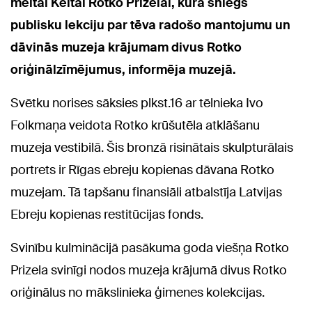
meitai Keitai Rotko Prizelai, kura sniegs
publisku lekciju par tēva radošo mantojumu un
dāvinās muzeja krājumam divus Rotko
oriģinālzīmējumus, informēja muzejā.
Svētku norises sāksies plkst.16 ar tēlnieka Ivo
Folkmaņa veidota Rotko krūšutēla atklāšanu
muzeja vestibilā. Šis bronzā risinātais skulpturālais
portrets ir Rīgas ebreju kopienas dāvana Rotko
muzejam. Tā tapšanu finansiāli atbalstīja Latvijas
Ebreju kopienas restitūcijas fonds.
Svinību kulminācijā pasākuma goda viešņa Rotko
Prizela svinīgi nodos muzeja krājumā divus Rotko
oriģinālus no mākslinieka ģimenes kolekcijas.