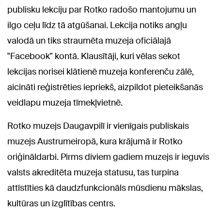
publisku lekciju par Rotko radošo mantojumu un
ilgo ceļu līdz tā atgūšanai. Lekcija notiks angļu
valodā un tiks straumēta muzeja oficiālajā
"Facebook" kontā. Klausītāji, kuri vēlas sekot
lekcijas norisei klātienē muzeja konferenču zālē,
aicināti reģistrēties iepriekš, aizpildot pieteikšanās
veidlapu muzeja tīmekļvietnē.
Rotko muzejs Daugavpilī ir vienīgais publiskais
muzejs Austrumeiropā, kura krājumā ir Rotko
oriģināldarbi. Pirms diviem gadiem muzejs ir ieguvis
valsts akreditēta muzeja statusu, tas turpina
attīstīties kā daudzfunkcionāls mūsdienu mākslas,
kultūras un izglītības centrs.