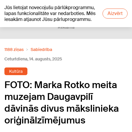
Jūs lietojat novecojušu pārlūkprogrammu,
+27
°C
lapas funkcionalitāte var nedarboties. Mēs
Aizvērt
iesakām atjaunot Jūsu pārluprogrammu.
Reklāma
1188 ziņas
Sabiedrība
Ceturtdiena, 14. augusts, 2025
Kultūra
FOTO: Marka Rotko meita
muzejam Daugavpilī
dāvinās divus mākslinieka
oriģinālzīmējumus