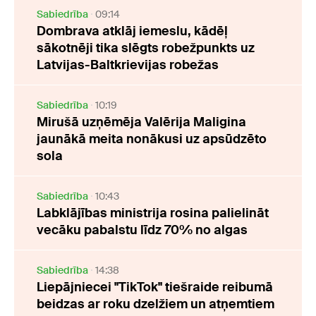
Sabiedrība
09:14
Dombrava atklāj iemeslu, kādēļ
sākotnēji tika slēgts robežpunkts uz
Latvijas-Baltkrievijas robežas
Sabiedrība
10:19
Mirušā uzņēmēja Valērija Maligina
jaunākā meita nonākusi uz apsūdzēto
sola
Sabiedrība
10:43
Labklājības ministrija rosina palielināt
vecāku pabalstu līdz 70% no algas
Sabiedrība
14:38
Liepājniecei "TikTok" tiešraide reibumā
beidzas ar roku dzelžiem un atņemtiem