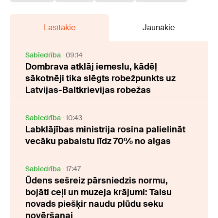
Lasītākie
Jaunākie
Sabiedrība
09:14
Dombrava atklāj iemeslu, kādēļ
sākotnēji tika slēgts robežpunkts uz
Latvijas-Baltkrievijas robežas
Sabiedrība
10:43
Labklājības ministrija rosina palielināt
vecāku pabalstu līdz 70% no algas
Sabiedrība
17:47
Ūdens sešreiz pārsniedzis normu,
bojāti ceļi un muzeja krājumi: Talsu
novads piešķir naudu plūdu seku
novēršanai