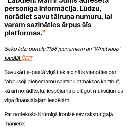
Labdien! Man ir Jums adresēta
personīga informācija. Lūdzu,
norādiet savu tālruņa numuru, lai
varam sazināties ārpus šīs
platformas.
Seko līdzi portāla 1188 jaunumiem arī "Whatsapp"
kanālā
ŠEIT
Savukārt e-pastā viņš tiek aicināts vienoties par
"abpusēji pieņemamu saistību atmaksas kārtību",
kā arī norādīts, ka iespējams pielāgot maksājumus
viņa finansiālajām iespējām.
Par notiekošo Krūmiņš ironizē sev raksturīgajā
manierē: