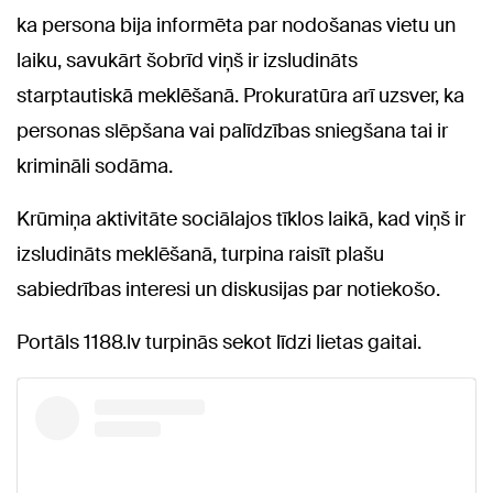
ka persona bija informēta par nodošanas vietu un
laiku, savukārt šobrīd viņš ir izsludināts
starptautiskā meklēšanā. Prokuratūra arī uzsver, ka
personas slēpšana vai palīdzības sniegšana tai ir
krimināli sodāma.
Krūmiņa aktivitāte sociālajos tīklos laikā, kad viņš ir
izsludināts meklēšanā, turpina raisīt plašu
sabiedrības interesi un diskusijas par notiekošo.
Portāls 1188.lv turpinās sekot līdzi lietas gaitai.