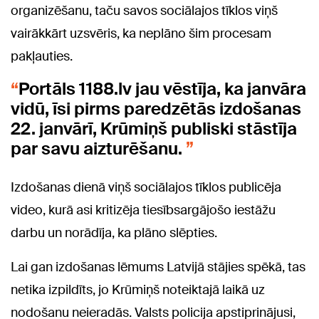
organizēšanu, taču savos sociālajos tīklos viņš
vairākkārt uzsvēris, ka neplāno šim procesam
pakļauties.
Portāls 1188.lv jau vēstīja, ka janvāra
vidū, īsi pirms paredzētās izdošanas
22. janvārī, Krūmiņš publiski stāstīja
par savu aizturēšanu.
Izdošanas dienā viņš sociālajos tīklos publicēja
video, kurā asi kritizēja tiesībsargājošo iestāžu
darbu un norādīja, ka plāno slēpties.
Lai gan izdošanas lēmums Latvijā stājies spēkā, tas
netika izpildīts, jo Krūmiņš noteiktajā laikā uz
nodošanu neieradās. Valsts policija apstiprinājusi,