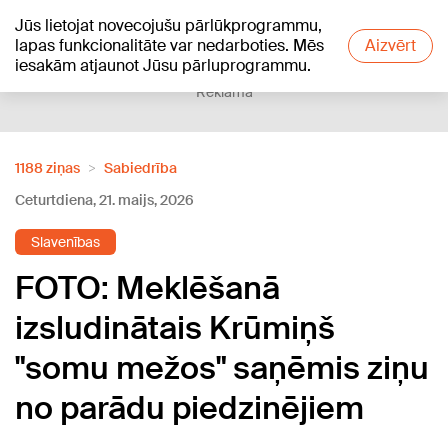
Jūs lietojat novecojušu pārlūkprogrammu,
+15
°C
lapas funkcionalitāte var nedarboties. Mēs
Aizvērt
iesakām atjaunot Jūsu pārluprogrammu.
Reklāma
1188 ziņas
Sabiedrība
Ceturtdiena, 21. maijs, 2026
Slavenības
FOTO: Meklēšanā
izsludinātais Krūmiņš
"somu mežos" saņēmis ziņu
no parādu piedzinējiem