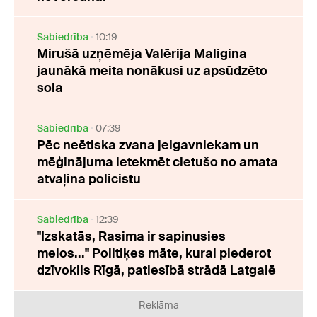
Sabiedrība
10:19
Mirušā uzņēmēja Valērija Maligina
jaunākā meita nonākusi uz apsūdzēto
sola
Sabiedrība
07:39
Pēc neētiska zvana jelgavniekam un
mēģinājuma ietekmēt cietušo no amata
atvaļina policistu
Sabiedrība
12:39
"Izskatās, Rasima ir sapinusies
melos..." Politiķes māte, kurai piederot
dzīvoklis Rīgā, patiesībā strādā Latgalē
Reklāma