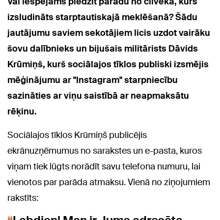
Vai iespējams piedzīt parādu no cilvēka, kurš
izsludināts starptautiskajā meklēšanā? Šādu
jautājumu saviem sekotājiem licis uzdot vairāku
šovu dalībnieks un bijušais militārists Dāvids
Krūmiņš, kurš sociālajos tīklos publiski izsmējis
mēģinājumu ar "Instagram" starpniecību
sazināties ar viņu saistībā ar neapmaksātu
rēķinu.
Sociālajos tīklos Krūmiņš publicējis
ekrānuzņēmumus no sarakstes un e-pasta, kuros
viņam tiek lūgts norādīt savu telefona numuru, lai
vienotos par parāda atmaksu. Vienā no ziņojumiem
rakstīts: