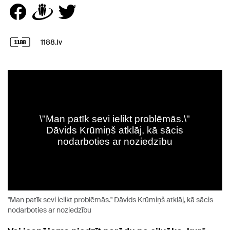
1188.lv
"Man patīk sevi ielikt problēmās." Dāvids Krūmiņš atklāj, kā sācis
nodarboties ar noziedzību