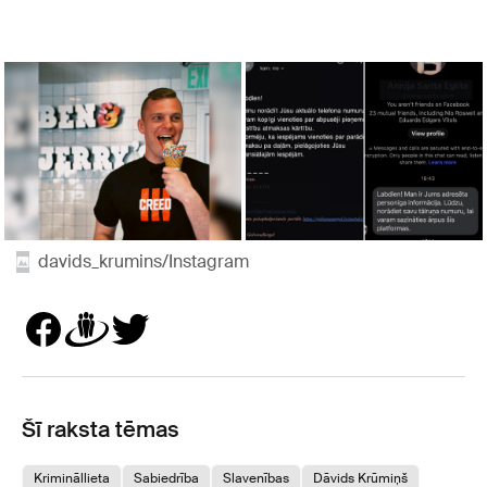
davids_krumins/Instagram
Šī raksta tēmas
Krimināllieta
Sabiedrība
Slavenības
Dāvids Krūmiņš