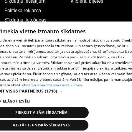
Sīkdatņu iestatījumi
Vilcienu biļetes
Politiskā reklāma
Sīkdatņu lietošanas
noteikumi
 tīmekļa vietne izmanto sīkdatnes
Komentāru pievienošana
 tīmekļa vietnē tiek izmantotas sīkdatnes, lai nodrošinātu un uzlabotu tīmek
nes darbību., nosūtītu personalizētu reklāmu un satura ģenerēšanai, veiktu
āmas un satura mērījumus, auditorijas datu apkopošanu, kā arī produktu izst
TV programma
zlabošanu. Zemāk sniedzam informāciju par visām sīkdatnēm, kuras tiek
Līguma noteikumi
ntotas mūsu tīmekļa vietnēs. Sīkdatnes var atšķirties atkarībā no apmeklētā
rneta vietnes sadaļas. Lietotājam jebkurā brīdī ir iespēja piekrist, atteikties va
360 Ziņu kontakti
īt savu piekrišanu. Piekrišanas sniegšana, kā arī tās atsaukšana vai mainīša
ecas uz visām interneta vietnes sadaļām. Vairāk informācijas par izmantotaj
Helio Media
atnēm skatīt
sīkdatņu izmantošanas noteikumos.
ĪT VISUS PARTNERUS
(1718) →
Portāla palīdzības dienests: e-pasts -
info@1188.lv
PIELĀGOT IZVĒLI
Copyright © 2004-2026 SIA HELIO MEDIA.
All rights reserved.
PIEKRIST VISĀM SĪKDATNĒM
ATSTĀT TEHNISKĀS SĪKDATNES
Ziņas
Meklēt
1188 play
Satiksme
Vairāk