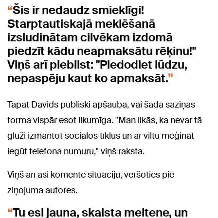
Šis ir nedaudz smieklīgi!
Starptautiskajā meklēšanā
izsludinātam cilvēkam izdomā
piedzīt kādu neapmaksātu rēķinu!"
Viņš arī piebilst: "Piedodiet lūdzu,
nepaspēju kaut ko apmaksāt.
Tāpat Dāvids publiski apšauba, vai šāda saziņas
forma vispār esot likumīga. "Man likās, ka nevar tā
gluži izmantot sociālos tīklus un ar viltu mēģināt
iegūt telefona numuru," viņš raksta.
Viņš arī asi komentē situāciju, vēršoties pie
ziņojuma autores.
Tu esi jauna, skaista meitene, un