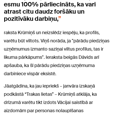
esmu 100% pārliecināts, ka vari
atrast citu daudz foršāku un
pozitīvāku darbiņu,
raksta Krūmiņš un neizslēdz iespēju, ka profils,
varētu būt viltots. Viņš norāda, ja "pārādu piedziņas
uzņēmumus izmanto saziņai viltus profilus, tas ir
likuma pārkāpums". Ieraksta beigās Dāvids arī
apšauba, ka šī pārādu piedziņas uzņēmuma
darbiniece vispār eksistē.
Jāatgādina, ka jau iepriekš – janvāra izskaņā
podkāstā “Trakas lietas” – Krūmiņš atklāja, ka
drīzumā varētu tikt izdots Vācijai saistībā ar
aizdomām par personas nolaupīšanas