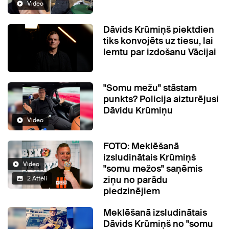
Video
Dāvids Krūmiņš piektdien
tiks konvojēts uz tiesu, lai
lemtu par izdošanu Vācijai
"Somu mežu" stāstam
punkts? Policija aizturējusi
Dāvidu Krūmiņu
Video
FOTO: Meklēšanā
izsludinātais Krūmiņš
Video
"somu mežos" saņēmis
ziņu no parādu
2 Attēli
piedzinējiem
Meklēšanā izsludinātais
Dāvids Krūmiņš no "somu