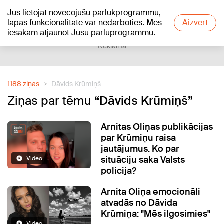
Jūs lietojat novecojušu pārlūkprogrammu,
+17
°C
lapas funkcionalitāte var nedarboties. Mēs
Aizvērt
iesakām atjaunot Jūsu pārluprogrammu.
Reklāma
1188 ziņas
Dāvids Krūmiņš
Ziņas par tēmu
“Dāvids Krūmiņš”
Arnitas Oliņas publikācijas
par Krūmiņu raisa
jautājumus. Ko par
situāciju saka Valsts
Video
policija?
Arnita Oliņa emocionāli
atvadās no Dāvida
Krūmiņa: "Mēs ilgosimies"
Video