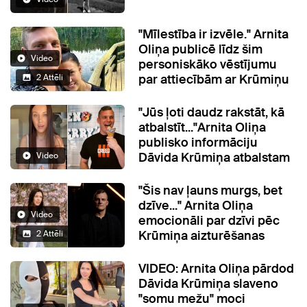
"Mīlestība ir izvēle." Arnita
Oliņa publicē līdz šim
Video
personiskāko vēstījumu
par attiecībām ar Krūmiņu
2 Attēli
"Jūs ļoti daudz rakstāt, kā
atbalstīt..."Arnita Oliņa
publisko informāciju
Dāvida Krūmiņa atbalstam
Video
"Šis nav ļauns murgs, bet
dzīve..." Arnita Oliņa
Video
emocionāli par dzīvi pēc
Krūmiņa aizturēšanas
2 Attēli
VIDEO: Arnita Oliņa pārdod
Dāvida Krūmiņa slaveno
"somu mežu" moci