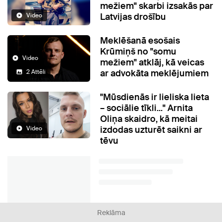
mežiem" skarbi izsakās par
Latvijas drošību
Video
Meklēšanā esošais
Krūmiņš no "somu
Video
mežiem" atklāj, kā veicas
ar advokāta meklējumiem
2 Attēli
"Mūsdienās ir lieliska lieta
– sociālie tīkli..." Arnita
Oliņa skaidro, kā meitai
izdodas uzturēt saikni ar
Video
tēvu
Reklāma