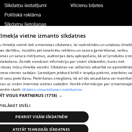
Sīkdatņu iestatījumi
Vilcienu biļetes
Politiskā reklāma
Sīkdatņu lietošanas
noteikumi
 tīmekļa vietne izmanto sīkdatnes
Komentāru pievienošana
 tīmekļa vietnē tiek izmantotas sīkdatnes, lai nodrošinātu un uzlabotu tīmek
nes darbību., nosūtītu personalizētu reklāmu un satura ģenerēšanai, veiktu
āmas un satura mērījumus, auditorijas datu apkopošanu, kā arī produktu izst
TV programma
zlabošanu. Zemāk sniedzam informāciju par visām sīkdatnēm, kuras tiek
Līguma noteikumi
ntotas mūsu tīmekļa vietnēs. Sīkdatnes var atšķirties atkarībā no apmeklētā
rneta vietnes sadaļas. Lietotājam jebkurā brīdī ir iespēja piekrist, atteikties va
360 Ziņu kontakti
īt savu piekrišanu. Piekrišanas sniegšana, kā arī tās atsaukšana vai mainīša
ecas uz visām interneta vietnes sadaļām. Vairāk informācijas par izmantotaj
Helio Media
atnēm skatīt
sīkdatņu izmantošanas noteikumos.
ĪT VISUS PARTNERUS
(1718) →
Portāla palīdzības dienests: e-pasts -
info@1188.lv
PIELĀGOT IZVĒLI
Copyright © 2004-2026 SIA HELIO MEDIA.
All rights reserved.
PIEKRIST VISĀM SĪKDATNĒM
ATSTĀT TEHNISKĀS SĪKDATNES