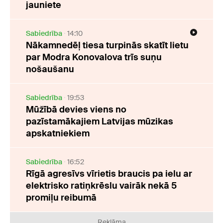
jauniete
Sabiedrība
14:10
Nākamnedēļ tiesa turpinās skatīt lietu
par Modra Konovalova trīs suņu
nošaušanu
Sabiedrība
19:53
Mūžībā devies viens no
pazīstamākajiem Latvijas mūzikas
apskatniekiem
Sabiedrība
16:52
Rīgā agresīvs vīrietis braucis pa ielu ar
elektrisko ratiņkrēslu vairāk nekā 5
promiļu reibumā
Reklāma