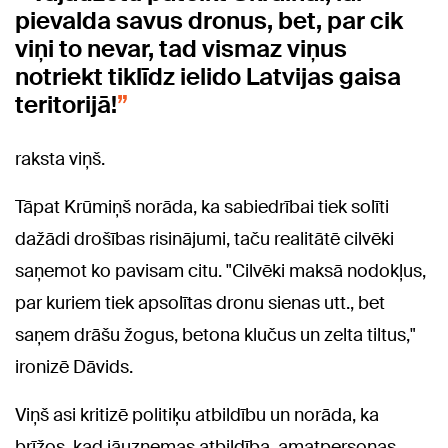
pievalda savus dronus, bet, par cik
viņi to nevar, tad vismaz viņus
notriekt tiklīdz ielido Latvijas gaisa
teritorijā!
raksta viņš.
Tāpat Krūmiņš norāda, ka sabiedrībai tiek solīti
dažādi drošības risinājumi, taču realitātē cilvēki
saņemot ko pavisam citu. "Cilvēki maksā nodokļus,
par kuriem tiek apsolītas dronu sienas utt., bet
saņem drāšu žogus, betona klučus un zelta tiltus,"
ironizē Dāvids.
Viņš asi kritizē politiķu atbildību un norāda, ka
brīžos, kad jāuzņemas atbildība, amatpersonas