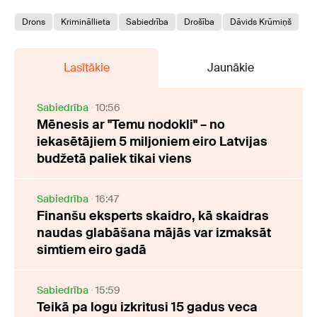
Drons
Krimināllieta
Sabiedrība
Drošība
Dāvids Krūmiņš
Lasītākie
Jaunākie
Sabiedrība
10:56
Mēnesis ar "Temu nodokli" – no
iekasētājiem 5 miljoniem eiro Latvijas
budžetā paliek tikai viens
Sabiedrība
16:47
Finanšu eksperts skaidro, kā skaidras
naudas glabāšana mājās var izmaksāt
simtiem eiro gadā
Sabiedrība
15:59
Teikā pa logu izkritusi 15 gadus veca