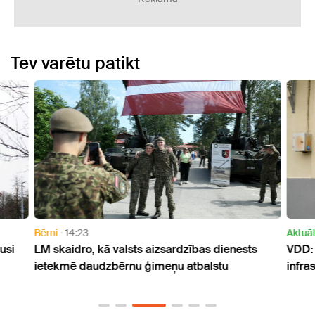
Tev varētu patikt
Bērni
14:23
Aktuāl
usi
LM skaidro, kā valsts aizsardzības dienests
VDD: 
ietekmē daudzbērnu ģimeņu atbalstu
infra