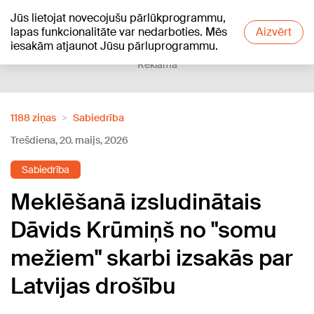
Jūs lietojat novecojušu pārlūkprogrammu,
+19
°C
lapas funkcionalitāte var nedarboties. Mēs
Aizvērt
iesakām atjaunot Jūsu pārluprogrammu.
Reklāma
1188 ziņas
Sabiedrība
Trešdiena, 20. maijs, 2026
Sabiedrība
Meklēšanā izsludinātais
Dāvids Krūmiņš no "somu
mežiem" skarbi izsakās par
Latvijas drošību