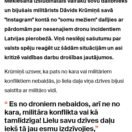
Meklēšanā izsludinātais vairāku šovu dalībnieks
un bijušais militārists Dāvids Krūmiņš savā
"Instagram" kontā no "somu mežiem" dalījies ar
pārdomām par nesenajiem dronu incidentiem
Latvijas pierobežā. Viņš neslēpj sašutumu par
valsts spēju reaģēt uz šādām situācijām un asi
kritizē valdības darbu drošības jautājumos.
Krūmiņš uzsver, ka pats no kara vai militāriem
konfliktiem nebaidās, jo liela daļa viņa dzīves bijusi
saistīta ar militāro vidi.
Es no droniem nebaidos, arī ne no
kara, militāra konflikta vai kā
tamlīdzīga! Lielu savu dzīves daļu
iekš tā jau esmu izdzīvojies,