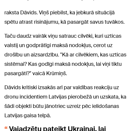
raksta Dāvids. Viņš piebilst, ka jebkurā situācijā
spētu atrast risinājumu, kā pasargāt savus tuvākos.
Taču daudz vairāk viņu satrauc cilvēki, kuri uzticas
valstij un godprātīgi maksā nodokļus, cerot uz
drošību un aizsardzību. "Kā ar cilvēkiem, kas uzticas
sistēmai? Kas godīgi maksā nodokļus, lai viņi tiktu
pasargāti?" vaicā Krūmiņš.
Dāvids kritiski izsakās arī par valdības reakciju uz
dronu incidentiem Latvijas pierobežā un uzskata, ka
šādi objekti būtu jānotriec uzreiz pēc ielidošanas
Latvijas gaisa telpā.
Vajadzētu pateikt Ukrainai, lai