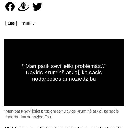
1188.lv
"Man patīk sevi ielikt problēmās." Dāvids Krūmiņš atklāj, kā sācis
nodarboties ar noziedzību