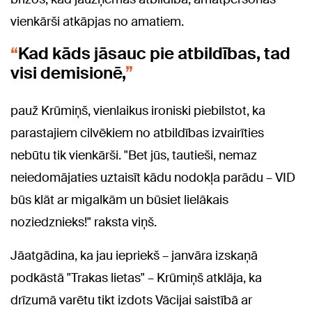
vienkārši atkāpjas no amatiem.
Kad kāds jāsauc pie atbildības, tad
visi demisionē,
pauž Krūmiņš, vienlaikus ironiski piebilstot, ka
parastajiem cilvēkiem no atbildības izvairīties
nebūtu tik vienkārši. "Bet jūs, tautieši, nemaz
neiedomājaties uztaisīt kādu nodokļa parādu – VID
būs klāt ar migalkām un būsiet lielākais
noziedznieks!" raksta viņš.
Jāatgādina, ka jau iepriekš – janvāra izskaņā
podkāstā "Trakas lietas" – Krūmiņš atklāja, ka
drīzumā varētu tikt izdots Vācijai saistībā ar