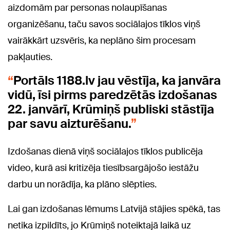
aizdomām par personas nolaupīšanas
organizēšanu, taču savos sociālajos tīklos viņš
vairākkārt uzsvēris, ka neplāno šim procesam
pakļauties.
Portāls 1188.lv jau vēstīja, ka janvāra
vidū, īsi pirms paredzētās izdošanas
22. janvārī, Krūmiņš publiski stāstīja
par savu aizturēšanu.
Izdošanas dienā viņš sociālajos tīklos publicēja
video, kurā asi kritizēja tiesībsargājošo iestāžu
darbu un norādīja, ka plāno slēpties.
Lai gan izdošanas lēmums Latvijā stājies spēkā, tas
netika izpildīts, jo Krūmiņš noteiktajā laikā uz