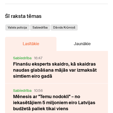
Šī raksta tēmas
Valsts policija
Sabiedrība
Dāvids Krūmiņš
Lasītākie
Jaunākie
Sabiedrība
16:47
Finanšu eksperts skaidro, kā skaidras
naudas glabāšana mājās var izmaksāt
simtiem eiro gadā
Sabiedrība
10:56
Mēnesis ar "Temu nodokli" – no
iekasētājiem 5 miljoniem eiro Latvijas
budžetā paliek tikai viens