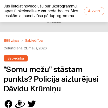
Jūs lietojat novecojušu pārlūkprogrammu,
+22
°C
lapas funkcionalitāte var nedarboties. Mēs
Aizvērt
iesakām atjaunot Jūsu pārluprogrammu.
Reklāma
1188 ziņas
Sabiedrība
Ceturtdiena, 21. maijs, 2026
Sabiedrība
"Somu mežu" stāstam
punkts? Policija aizturējusi
Dāvidu Krūmiņu