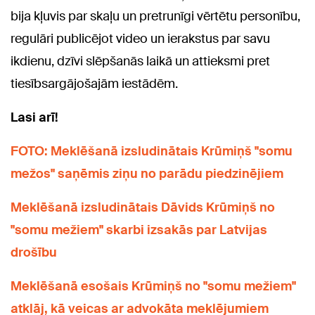
bija kļuvis par skaļu un pretrunīgi vērtētu personību,
regulāri publicējot video un ierakstus par savu
ikdienu, dzīvi slēpšanās laikā un attieksmi pret
tiesībsargājošajām iestādēm.
Lasi arī!
FOTO: Meklēšanā izsludinātais Krūmiņš "somu
mežos" saņēmis ziņu no parādu piedzinējiem
Meklēšanā izsludinātais Dāvids Krūmiņš no
"somu mežiem" skarbi izsakās par Latvijas
drošību
Meklēšanā esošais Krūmiņš no "somu mežiem"
atklāj, kā veicas ar advokāta meklējumiem