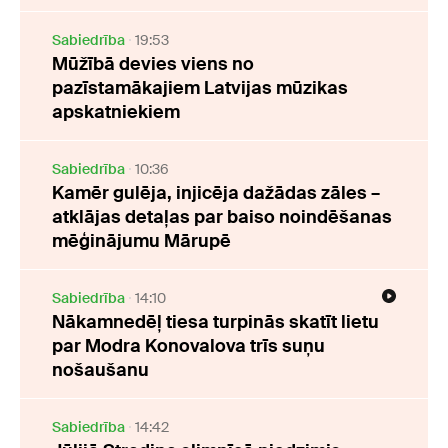
Sabiedrība
19:53
Mūžībā devies viens no
pazīstamākajiem Latvijas mūzikas
apskatniekiem
Sabiedrība
10:36
Kamēr gulēja, injicēja dažādas zāles –
atklājas detaļas par baiso noindēšanas
mēģinājumu Mārupē
Sabiedrība
14:10
Nākamnedēļ tiesa turpinās skatīt lietu
par Modra Konovalova trīs suņu
nošaušanu
Sabiedrība
14:42