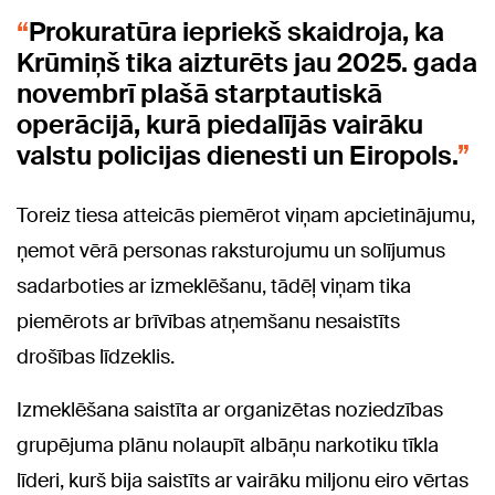
Prokuratūra iepriekš skaidroja, ka
Krūmiņš tika aizturēts jau 2025. gada
novembrī plašā starptautiskā
operācijā, kurā piedalījās vairāku
valstu policijas dienesti un Eiropols.
Toreiz tiesa atteicās piemērot viņam apcietinājumu,
ņemot vērā personas raksturojumu un solījumus
sadarboties ar izmeklēšanu, tādēļ viņam tika
piemērots ar brīvības atņemšanu nesaistīts
drošības līdzeklis.
Izmeklēšana saistīta ar organizētas noziedzības
grupējuma plānu nolaupīt albāņu narkotiku tīkla
līderi, kurš bija saistīts ar vairāku miljonu eiro vērtas