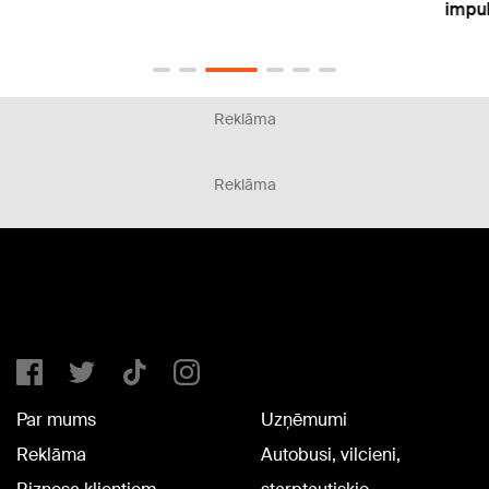
impul
Reklāma
Reklāma
Par mums
Uzņēmumi
Reklāma
Autobusi, vilcieni,