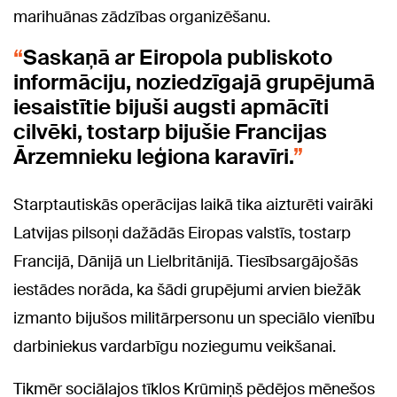
marihuānas zādzības organizēšanu.
Saskaņā ar Eiropola publiskoto
informāciju, noziedzīgajā grupējumā
iesaistītie bijuši augsti apmācīti
cilvēki, tostarp bijušie Francijas
Ārzemnieku leģiona karavīri.
Starptautiskās operācijas laikā tika aizturēti vairāki
Latvijas pilsoņi dažādās Eiropas valstīs, tostarp
Francijā, Dānijā un Lielbritānijā. Tiesībsargājošās
iestādes norāda, ka šādi grupējumi arvien biežāk
izmanto bijušos militārpersonu un speciālo vienību
darbiniekus vardarbīgu noziegumu veikšanai.
Tikmēr sociālajos tīklos Krūmiņš pēdējos mēnešos