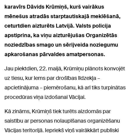
karavīrs Dāvids Krūmiņš, kurš vairākus
mēnešus atradās starptautiskajā meklēšanā,
ceturtdien aizturēts Latvijā. Valsts policija
apstiprina, ka viņu aizturējušas Organizētās
noziedzības smago un sērijveida noziegumu
apkarošanas pārvaldes amatpersonas.
Jau piektdien, 22. maijā, Krūmiņu plānots konvojēt
uz tiesu, kur lems par drošības līdzekļa –
apcietinājuma – piemērošanu, kā arī tiks turpinātas
procedūras viņa izdošanai Vācijai.
Kā zināms, Krūmiņš tiek turēts aizdomās par
saistību ar personas nolaupīšanas organizēšanu
Vācijas teritorijā. Iepriekš viņš vairākkārt publiski