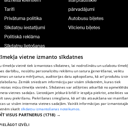
Biznesa klientiem
starptautiskie
Tarifi
pārvadājumi
Privātuma politika
Autobusu biļetes
Sīkdatņu iestatījumi
Vilcienu biļetes
Politiskā reklāma
Sīkdatņu lietošanas
noteikumi
 tīmekļa vietne izmanto sīkdatnes
Komentāru pievienošana
 tīmekļa vietnē tiek izmantotas sīkdatnes, lai nodrošinātu un uzlabotu tīmek
nes darbību., nosūtītu personalizētu reklāmu un satura ģenerēšanai, veiktu
āmas un satura mērījumus, auditorijas datu apkopošanu, kā arī produktu izst
TV programma
zlabošanu. Zemāk sniedzam informāciju par visām sīkdatnēm, kuras tiek
Līguma noteikumi
ntotas mūsu tīmekļa vietnēs. Sīkdatnes var atšķirties atkarībā no apmeklētā
rneta vietnes sadaļas. Lietotājam jebkurā brīdī ir iespēja piekrist, atteikties va
360 Ziņu kontakti
īt savu piekrišanu. Piekrišanas sniegšana, kā arī tās atsaukšana vai mainīša
ecas uz visām interneta vietnes sadaļām. Vairāk informācijas par izmantotaj
Helio Media
atnēm skatīt
sīkdatņu izmantošanas noteikumos.
ĪT VISUS PARTNERUS
(1718) →
Portāla palīdzības dienests: e-pasts -
info@1188.lv
PIELĀGOT IZVĒLI