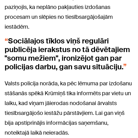
paziņojis, ka neplāno pakļauties izdošanas
procesam un slēpies no tiesībsargājošajām
iestādēm.
Sociālajos tīklos viņš regulāri
publicēja ierakstus no tā dēvētajiem
"somu mežiem", ironizējot gan par
policijas darbu, gan savu situāciju.
Valsts policija norāda, ka pēc lēmuma par izdošanu
stāšanās spēkā Krūmiņš tika informēts par vietu un
laiku, kad viņam jāierodas nodošanai ārvalsts
tiesībsargājošo iestāžu pārstāvjiem. Lai gan viņš
bija apstiprinājis informācijas saņemšanu,
noteiktajā laikā neieradās.