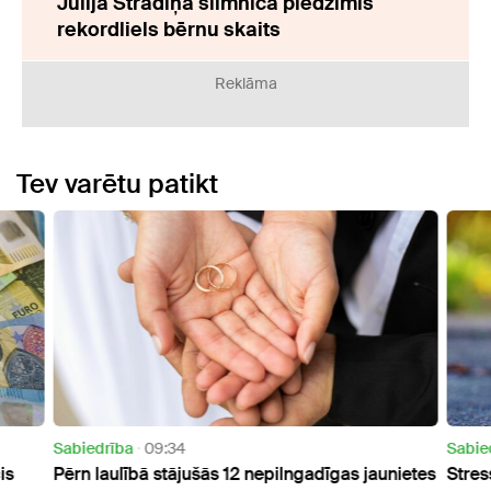
Jūlijā Stradiņa slimnīcā piedzimis
rekordliels bērnu skaits
Reklāma
Tev varētu patikt
Sabiedrība
09:34
Sabie
is
Pērn laulībā stājušās 12 nepilngadīgas jaunietes
Stres