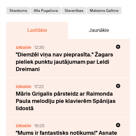
Skaistums
Alla Pugačova
Slavenības
Maksims Galkins
Lasītākie
Jaunākie
Izklaide
12:30
"Diemžēl viņa nav pieprasīta." Žagars
pieliek punktu jautājumam par Leldi
Dreimani
Izklaide
17:22
Māris Grigalis pārsteidz ar Raimonda
Paula melodiju pie klavierēm Spānijas
lidostā
Izklaide
19:25
"Mums ir fantastisks notikums!" Asnate