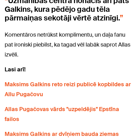
Uzmanības centrā nonācis arī pats
Galkins, kura pēdējo gadu tēla
pārmaiņas sekotāji vērtē atzinīgi.
Komentāros netrūkst komplimentu, un daļa fanu
pat ironiski piebilst, ka tagad vēl labāk saprot Allas
izvēli.
Lasi arī!
Maksims Galkins reto reizi publicē kopbildes ar
Allu Pugačovu
Allas Pugačovas vārds "uzpeldējis" Epstīna
failos
Maksims Galkins ar dvīņiem bauda ziemas