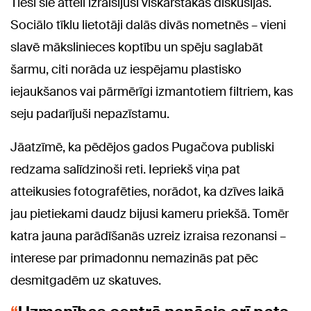
Tieši šie attēli izraisījuši viskarstākās diskusijas.
Sociālo tīklu lietotāji dalās divās nometnēs – vieni
slavē mākslinieces koptību un spēju saglabāt
šarmu, citi norāda uz iespējamu plastisko
iejaukšanos vai pārmērīgi izmantotiem filtriem, kas
seju padarījuši nepazīstamu.
Jāatzīmē, ka pēdējos gados Pugačova publiski
redzama salīdzinoši reti. Iepriekš viņa pat
atteikusies fotografēties, norādot, ka dzīves laikā
jau pietiekami daudz bijusi kameru priekšā. Tomēr
katra jauna parādīšanās uzreiz izraisa rezonansi –
interese par primadonnu nemazinās pat pēc
desmitgadēm uz skatuves.