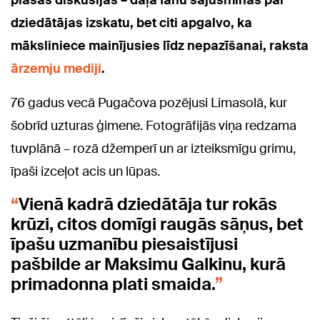
plašas diskusijas – daļa fanu sajūsminās par
dziedātājas izskatu, bet citi apgalvo, ka
māksliniece mainījusies līdz nepazīšanai, raksta
ārzemju mediji
.
76 gadus vecā Pugačova pozējusi Limasolā, kur
šobrīd uzturas ģimene. Fotogrāfijās viņa redzama
tuvplānā – rozā džemperī un ar izteiksmīgu grimu,
īpaši izceļot acis un lūpas.
Vienā kadrā dziedātāja tur rokās
krūzi, citos domīgi raugās sāņus, bet
īpašu uzmanību piesaistījusi
pašbilde ar Maksimu Galkinu, kurā
primadonna plati smaida.