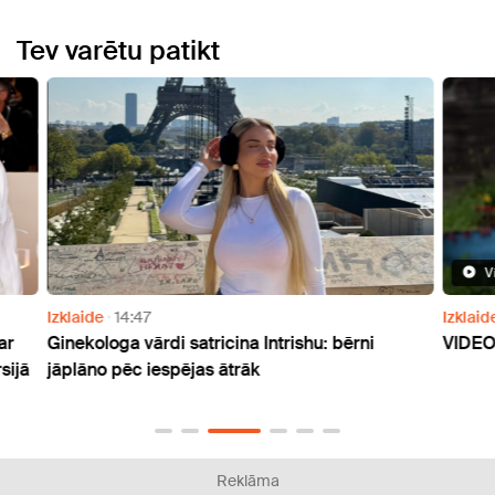
Tev varētu patikt
Video
Izklaide
15:37
Ārvals
VIDEO: Magones ogošanas "triki"
Pēc i
aiz r
Reklāma