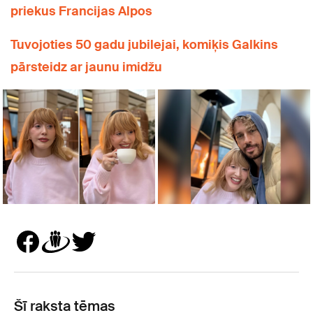
priekus Francijas Alpos
Tuvojoties 50 gadu jubilejai, komiķis Galkins
pārsteidz ar jaunu imidžu
Šī raksta tēmas