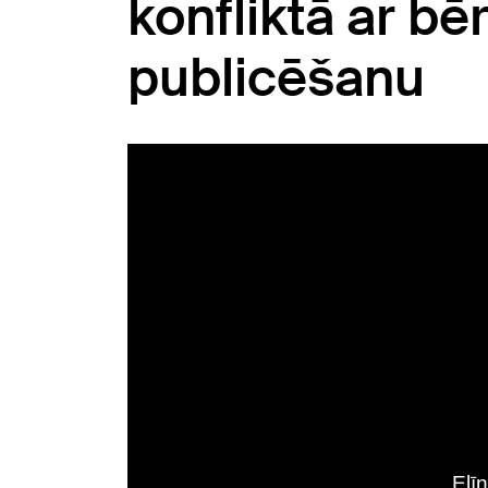
konfliktā ar bē
publicēšanu