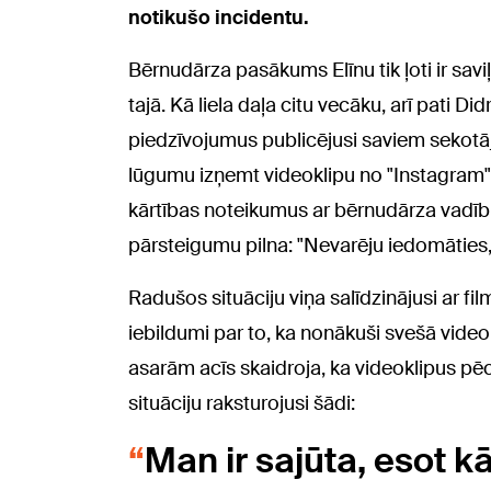
notikušo incidentu.
Bērnudārza pasākums Elīnu tik ļoti ir sav
tajā. Kā liela daļa citu vecāku, arī pati 
piedzīvojumus publicējusi saviem sekotā
lūgumu izņemt videoklipu no "Instagram" 
kārtības noteikumus ar bērnudārza vadību
pārsteigumu pilna: "Nevarēju iedomāties, ka
Radušos situāciju viņa salīdzinājusi ar fil
iebildumi par to, ka nonākuši svešā video
asarām acīs skaidroja, ka videoklipus pēc
situāciju raksturojusi šādi:
Man ir sajūta, esot k