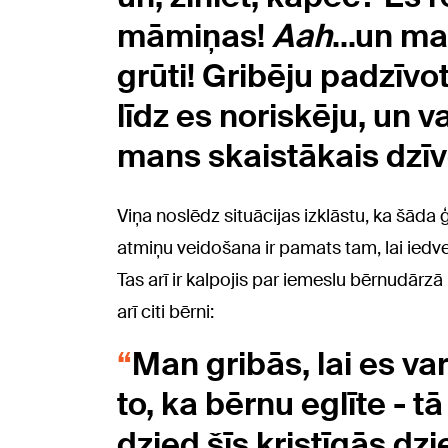
māmiņas!
Aah
...un ma
grūti! Gribēju padzīvot 
līdz es noriskēju, un va
mans skaistākais dzī
Viņa noslēdz situācijas izklāstu, ka šāda
atmiņu veidošana ir pamats tam, lai iedv
Tas arī ir kalpojis par iemeslu bērnudārz
arī citi bērni:
Man gribās, lai es va
to, ka bērnu eglīte - tā 
dzied šīs kristīgās dz