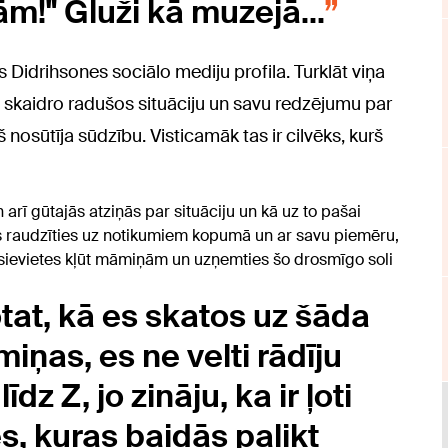
ām!" Gluži kā muzejā...
 Didrihsones sociālo mediju profila. Turklāt viņa
urā skaidro radušos situāciju un savu redzējumu par
š nosūtīja sūdzību. Visticamāk tas ir cilvēks, kurš
rī gūtajās atziņās par situāciju un kā uz to pašai
šas raudzīties uz notikumiem kopumā un ar savu piemēru,
s sievietes kļūt māmiņām un uzņemties šo drosmīgo soli
otat, kā es skatos uz šāda
iņas, es ne velti rādīju
dz Z, jo zināju, ka ir ļoti
, kuras baidās palikt