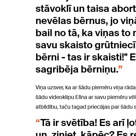
stāvoklī un taisa abor
nevēlas bērnus, jo viņ
bail no tā, ka viņas to 
savu skaisto grūtniecī
bērni - tas ir skaisti!"
sagribēja bērniņu.
Viņa uzsver, ka ar šādu piemēru viņa rāda s
šādu videoklipu Elīna ar savu piemēru vēlas
atbildību, taču tagad priecājas par šādu s
Tā ir svētība! Es arī ļ
un, ziniet, kāpēc? Es