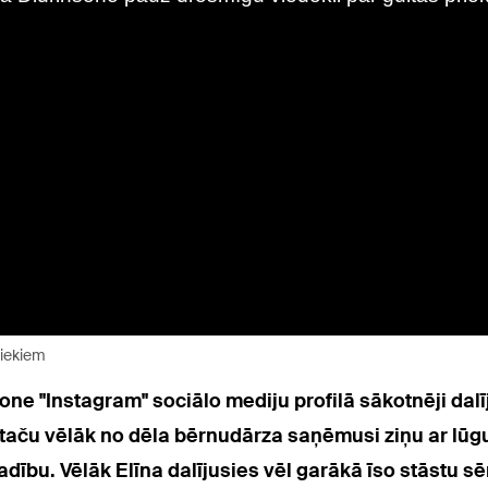
riekiem
ne "Instagram" sociālo mediju profilā sākotnēji dalī
ču vēlāk no dēla bērnudārza saņēmusi ziņu ar lūg
dību. Vēlāk Elīna dalījusies vēl garākā īso stāstu s