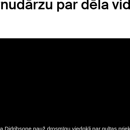
rnudārzu par dēla vi