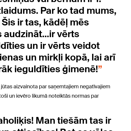
 izlaidums. Par ko tad mums,
Šis ir tas, kādēļ mēs
 audzināt...ir vērts
dīties un ir vērts veidot
enas un mirkļi kopā, lai arī
irāk ieguldīties ģimenē!
ka jūtas aizvainota par saņemtajiem negatīvajiem
toši un ievēro likumā noteiktās normas par
holiķis! Man tiešām tas ir