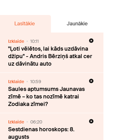
Lasītākie
Jaunākie
Izklaide
10:11
"Ļoti vēlētos, lai kāds uzdāvina
džipu" - Andris Bērziņš atkal cer
uz dāvinātu auto
Izklaide
10:59
Saules aptumsums Jaunavas
zīmē – ko tas nozīmē katrai
Zodiaka zīmei?
Izklaide
06:20
Sestdienas horoskops: 8.
augusts