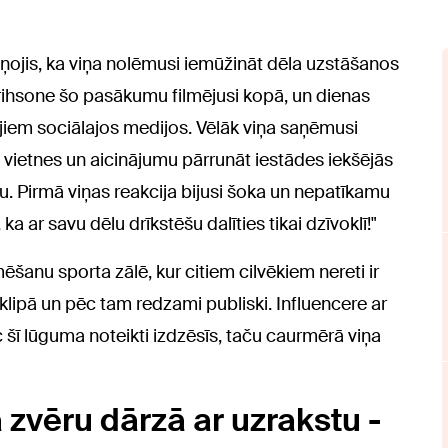
iļņojis, ka viņa nolēmusi iemūžināt dēla uzstāšanos
Didrihsone šo pasākumu filmējusi kopā, un dienas
jiem sociālajos medijos. Vēlāk viņa saņēmusi
vietnes un aicinājumu pārrunāt iestādes iekšējās
. Pirmā viņas reakcija bijusi šoka un nepatīkamu
 ar savu dēlu drīkstēšu dalīties tikai dzīvoklī!"
mēšanu sporta zālē, kur citiem cilvēkiem nereti ir
klipā un pēc tam redzami publiski. Influencere ar
 šī lūguma noteikti izdzēsīs, taču caurmērā viņa
ā zvēru dārzā ar uzrakstu -