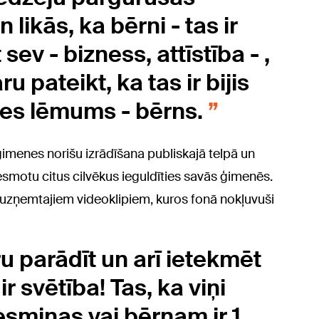
n likās, ka bērni - tas ir
sev - bizness, attīstība - ,
ru pateikt, ka tas ir bijis
ves lēmums - bērns.
 ģimenes norišu izrādīšana publiskajā telpā un
esmotu citus cilvēkus ieguldīties savās ģimenēs.
ā uzņemtajiem videoklipiem, kuros fonā nokļuvuši
ru parādīt un arī ietekmēt
ir svētība! Tas, ka viņi
iesmiņas vai bērnam ir 1.