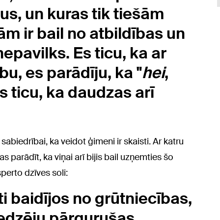
tus, un kuras tik tiešām
ām ir bail no atbildības un
nepavilks. Es ticu, ka ar
bu, es parādīju, ka "
hei
,
 Es ticu, ka daudzas arī
abiedrībai, ka veidot ģimeni ir skaisti. Ar katru
 parādīt, ka viņai arī bijis bail uzņemties šo
perto dzīves soli:
oti baidījos no grūtniecības,
 redzēju pārgurušas