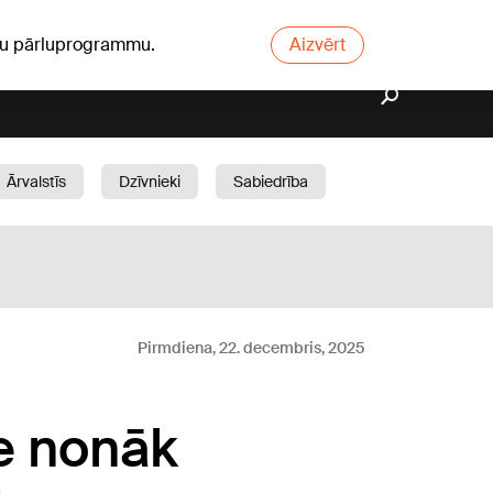
ūsu pārluprogrammu.
Aizvērt
Ārvalstīs
Dzīvnieki
Sabiedrība
Dārzs
Pirmdiena, 22. decembris, 2025
ne nonāk