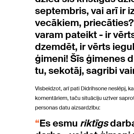
septembris, vai arī ir
vecākiem, priecāties? 
varam pateikt - ir vērts
dzemdēt, ir vērts iegul
ģimeni! Šīs ģimenes di
tu, sekotāj, sagribi va
Visbeidzot, arī pati Didrihsone neslēpj, 
komentāriem, taču situāciju uztver sapro
personas datu aizsardzību:
Es esmu
riktīgs
darba