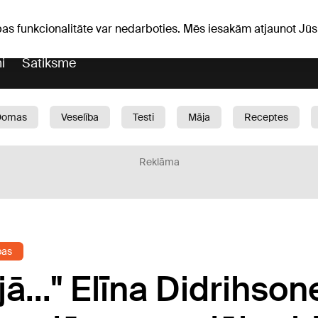
Laika ziņas
Horoskopi
vefa
pas funkcionalitāte var nedarboties. Mēs iesakām atjaunot J
i
Satiksme
Domas
Veselība
Testi
Māja
Receptes
Bērni
Auto
1188 play
Sports
Bizness
Reklāma
bas
ā..." Elīna Didrihso