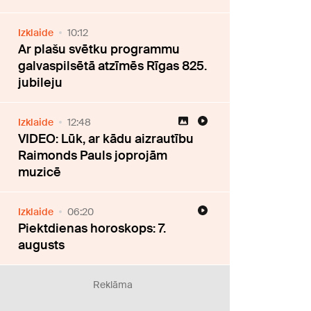
Izklaide
10:12
Ar plašu svētku programmu
galvaspilsētā atzīmēs Rīgas 825.
jubileju
Izklaide
12:48
VIDEO: Lūk, ar kādu aizrautību
Raimonds Pauls joprojām
muzicē
Izklaide
06:20
Piektdienas horoskops: 7.
augusts
Reklāma