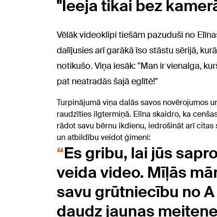
"Ieeja tikai bez kamer
Vēlāk videoklipi tiešām pazuduši no Elīnas
dalījusies arī garākā īso stāstu sērijā, k
notikušo. Viņa iesāk: "Man ir vienalga, kur
pat neatradās šajā eglītē!"
Turpinājumā viņa dalās savos novērojumos un a
raudzīties ilgtermiņā. Elīna skaidro, ka cen
rādot savu bērnu ikdienu, iedrošināt arī cita
un atbildību veidot ģimeni:
Es gribu, lai jūs sapr
veida video. Mīļās mām
savu grūtniecību no A lī
daudz jaunas meitenes