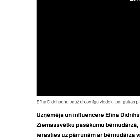
Elīna Didrihsone pauž drosmīgu viedokli par gultas p
Uzņēmēja un influencere Elīna Didrihso
Ziemassvētku pasākumu bērnudārzā, ta
ierasties uz pārrunām ar bērnudārza va