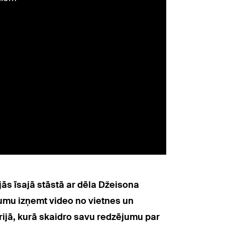
jās īsajā stāstā ar dēla Džeisona
umu izņemt video no vietnes un
ērijā, kurā skaidro savu redzējumu par